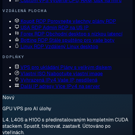
Custom VPS
Vyberte CPU, RAM, disk na míru
VZDÁLENÁ PLOCHA
Koupit RDP
Porovnejte všechny plány RDP
USA RDP
Admin RDP na US IP
Forex RDP
Obchodní desktop s nízkou latencí
Botting RDP
Stále spuštěno pro vaše boty
Linux RDP
Vzdálený Linux desktop
DOPLŇKY
VPS pro ukládání
Plány s velkým diskem
Vlastní ISO
Nabootujte vlastní image
Vyhrazená IPv4
Vaše IP, nesdílená
Další IP adresy
Více IPv4 na server
Nový
GPU VPS pro AI úlohy
L4, L40S a H100 s předinstalovaným kompletním CUDA
stackem. Spustit, trénovat, zastavit. Účtováno po
vteřinách.