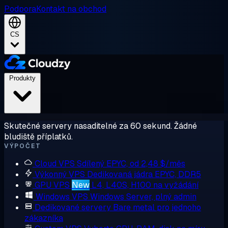
Podpora
Kontakt na obchod
CS
Produkty
Skutečné servery nasaditelné za 60 sekund. Žádné
bludiště příplatků.
VÝPOČET
Cloud VPS
Sdílený EPYC, od 2,48 $/měs
Výkonný VPS
Dedikovaná jádra EPYC, DDR5
GPU VPS
New
L4, L40S, H100 na vyžádání
Windows VPS
Windows Server, plný admin
Dedikované servery
Bare metal pro jednoho
zákazníka