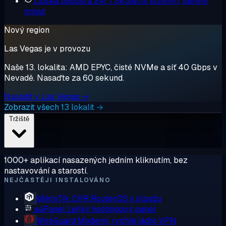
Lidská podpora 24/7
Skuteční inženýři, během
minut
Nový region
Las Vegas je v provozu
Naše 13. lokalita: AMD EPYC, čisté NVMe a síť 40 Gbps v
Nevadě. Nasaďte za 60 sekund.
Nasadit v Las Vegas →
Zobrazit všech 13 lokalit →
Tržiště
1000+ aplikací nasazených jedním kliknutím, bez
nastavování a starostí.
NEJČASTĚJI INSTALOVÁNO
MikroTik CHR
RouterOS v cloudu
aaPanel
Lehký hostingový panel
WireGuard
Moderní, rychlé jádro VPN