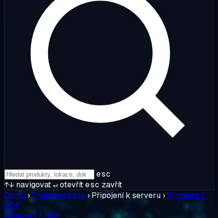
esc
↑↓
navigovat
↵
otevřít
esc
zavřít
Domů
›
Znalostní báze
›
Připojení k serveru
›
Windows /
RDP
Windows / RDP