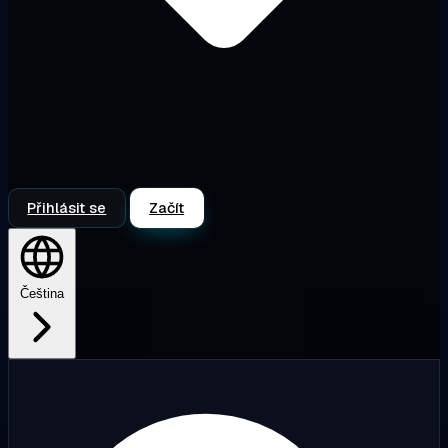
Přihlásit se
Začít
Čeština