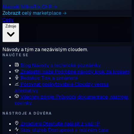
Nasadit MikroTik CHR →
Zobrazit celý marketplace →
Ceny
Zdroje
Návody a tým za nezávislým cloudem.
NAUČTE SE
Blog
Návody a technické poznámky
Znalostní báze
Podrobné návody krok za krokem
Redakce
Tisk a oznámení
Porovnat poskytovatele
Cloudzy versus
alternativy
Všechny zdroje
Průvodci, dokumentace, nástroje,
novinky
NÁSTROJE A DŮVĚRA
Zrcadlení
Otestujte naši síť z vaší IP
Stav služeb
Dostupnost v reálném čase