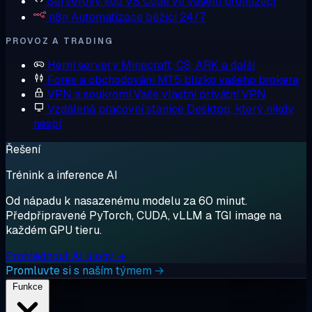
Serverový kód
VS Code ve vašem prohlížeči
n8n
Automatizace běžící 24/7
PROVOZ A TRADING
Herní servery
Minecraft, CS, ARK a další
Forex a obchodování
MT5 blízko vašeho brokera
VPN a soukromí
Vaše vlastní privátní VPN
Vzdálená pracovní stanice
Desktop, který nikdy
nespí
Řešení
Trénink a inference AI
Od nápadu k nasazenému modelu za 60 minut.
Předpřipravené PyTorch, CUDA, vLLM a TGI image na
každém GPU tieru.
Prohlédnout AI úlohy →
Promluvte si s naším týmem →
Funkce