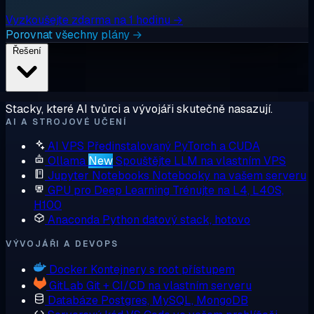
Vyzkoušejte zdarma na 1 hodinu →
Porovnat všechny plány →
Řešení
Stacky, které AI tvůrci a vývojáři skutečně nasazují.
AI A STROJOVÉ UČENÍ
AI VPS
Předinstalovaný PyTorch a CUDA
Ollama
New
Spouštějte LLM na vlastním VPS
Jupyter Notebooks
Notebooky na vašem serveru
GPU pro Deep Learning
Trénujte na L4, L40S,
H100
Anaconda
Python datový stack, hotovo
VÝVOJÁŘI A DEVOPS
Docker
Kontejnery s root přístupem
GitLab
Git + CI/CD na vlastním serveru
Databáze
Postgres, MySQL, MongoDB