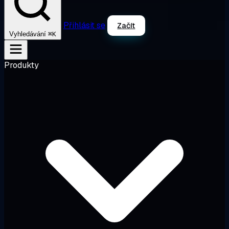
Přihlásit se
Začít
⌘K
Vyhledávání
Produkty