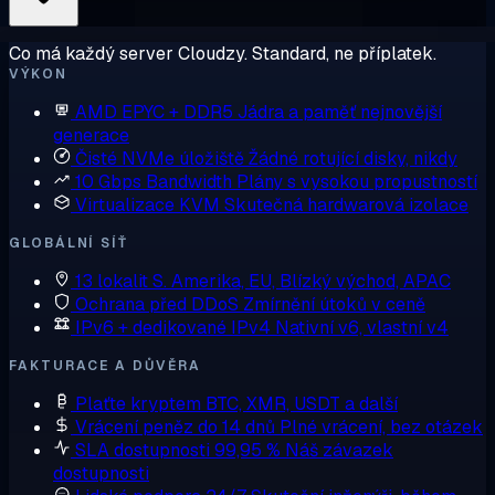
Co má každý server Cloudzy. Standard, ne příplatek.
VÝKON
AMD EPYC + DDR5
Jádra a paměť nejnovější
generace
Čisté NVMe úložiště
Žádné rotující disky, nikdy
10 Gbps Bandwidth
Plány s vysokou propustností
Virtualizace KVM
Skutečná hardwarová izolace
GLOBÁLNÍ SÍŤ
13 lokalit
S. Amerika, EU, Blízký východ, APAC
Ochrana před DDoS
Zmírnění útoků v ceně
IPv6 + dedikované IPv4
Nativní v6, vlastní v4
FAKTURACE A DŮVĚRA
Plaťte kryptem
BTC, XMR, USDT a další
Vrácení peněz do 14 dnů
Plné vrácení, bez otázek
SLA dostupnosti 99,95 %
Náš závazek
dostupnosti