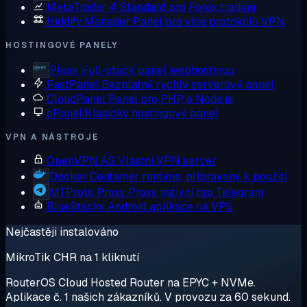
MetaTrader 4
Standard pro Forex trading
Hiddify Manager
Panel pro více protokolů VPN
HOSTINGOVÉ PANELY
Plesk
Full-stack panel webhostingu
FastPanel
Bezplatný rychlý serverový panel
CloudPanel
Panel pro PHP a Node.js
cPanel
Klasický hostingový panel
VPN A NÁSTROJE
OpenVPN AS
Vlastní VPN server
Docker
Container runtime, připravený k použití
MTProto Proxy
Proxy nativní pro Telegram
BlueStacks
Android aplikace na VPS
Nejčastěji instalováno
MikroTik CHR na 1 kliknutí
RouterOS Cloud Hosted Router na EPYC + NVMe.
Aplikace č. 1 našich zákazníků. V provozu za 60 sekund.