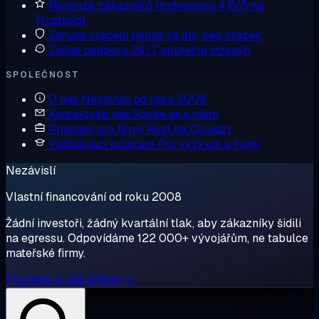
Recenze zákazníků
Hodnoceno 4,6/5 na
Trustpilot
Záruka vrácení peněz
14 dní, bez otázek
Získat podporu
24/7, skuteční inženýři
SPOLEČNOST
O nás
Nezávislí od roku 2008
Kontaktujte nás
Spojte se s námi
Program pro firmy
Růst na Cloudzy
Vzdělávací program
Pro výzkum a týmy
Nezávislí
Vlastní financování od roku 2008
Žádní investoři, žádný kvartální tlak, aby zákazníky šidili
na egressu. Odpovídáme 122 000+ vývojářům, ne tabulce
mateřské firmy.
Přečtěte si náš příběh →