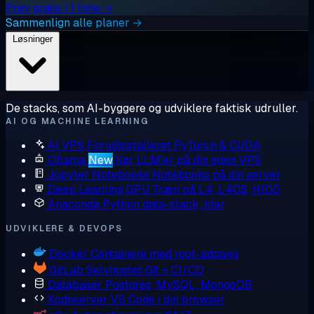
Prøv gratis i 1 time →
Sammenlign alle planer →
Løsninger
De stacks, som AI-byggere og udviklere faktisk udruller.
AI OG MACHINE LEARNING
AI VPS
Forudinstalleret PyTorch & CUDA
Ollama
New
Kør LLM'er på din egen VPS
Jupyter Notebooks
Notebooks på din server
Deep Learning GPU
Træn på L4, L40S, H100
Anaconda
Python data-stack, klar
UDVIKLERE & DEVOPS
Docker
Containere med root-adgang
GitLab
Selvhostet Git + CI/CD
Databaser
Postgres, MySQL, MongoDB
Kodeserver
VS Code i din browser