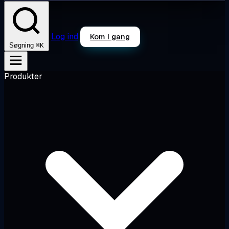
Log ind
Kom i gang
⌘K
Søgning
Produkter