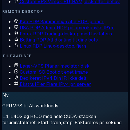
Custom VPS
Vælg CPU, RAM, disk efter behov
REMOTE DESKTOP
Køb RDP
Sammenlign alle RDP-planer
USA RDP
Admin-RDP på amerikanske IP'er
Forex RDP
Trading-desktop med lav latens
Botting RDP
Altid online til dine bots
Linux RDP
Linux-desktop, fjern
TILFØJELSER
Lager-VPS
Planer med stor disk
Custom ISO
Boot dit eget image
Dedikeret IPv4
Din IP, ikke delt
Ekstra IP'er
Flere IPv4 pr. server
Ny
GPU VPS til AI-workloads
L4, L40S og H100 med hele CUDA-stacken
forudinstalleret. Start, træn, stop. Faktureres pr. sekund.