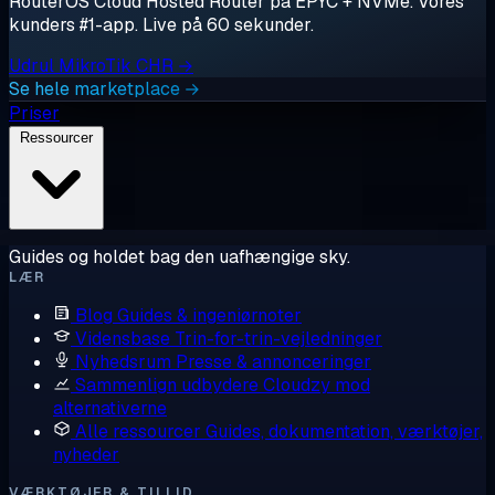
RouterOS Cloud Hosted Router på EPYC + NVMe. Vores
kunders #1-app. Live på 60 sekunder.
Udrul MikroTik CHR →
Se hele marketplace →
Priser
Ressourcer
Guides og holdet bag den uafhængige sky.
LÆR
Blog
Guides & ingeniørnoter
Vidensbase
Trin-for-trin-vejledninger
Nyhedsrum
Presse & annonceringer
Sammenlign udbydere
Cloudzy mod
alternativerne
Alle ressourcer
Guides, dokumentation, værktøjer,
nyheder
VÆRKTØJER & TILLID