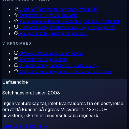
Spejlet
Test vores netværk fra din IP
Driftstatus
Driftstid i realtid
Kundeanmeldelser
Bedømt 4,6/5 på Trustpilot
Tilfredshedsgaranti
14 dage, ingen spørgsmål
Få hjælp
24/7, rigtige ingeniører
VIRKSOMHED
Om os
Uafhængig siden 2008
Kontakt os
Tag kontakt
Erhvervsprogram
Skalér på Cloudzy
Uddannelsesprogram
Til research og teams
Uafhængige
Selvfinansieret siden 2008
Ingen venturekapital, intet kvartalspres fra en bestyrelse
om at flå kunder på egress. Vi svarer til 122.000+
udviklere, ikke til et moderselskabs regneark.
Læs vores historie →