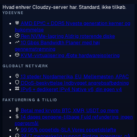
Hvad enhver Cloudzy-server har. Standard, ikke tilkøb.
YDEEVNE
AMD EPYC + DDR5
Nyeste generation kerner og
hukommelse
Ren NVMe-lagring
Aldrig roterende diske
10 Gbps Bandwidth
Planer med høj
gennemstrømning
KVM-virtualisering
Ægte hardwareisolering
GLOBALT NETVÆRK
13 steder
Nordamerika, EU, Mellemøsten, APAC
DDoS-beskyttelse
Indbygget angrebsafbødning
IPv6 + dedikeret IPv4
Native v6, din egen v4
FAKTURERING & TILLID
Betal med krypto
BTC, XMR, USDT og mere
14 dages pengene-tilbage
Fuld refundering, ingen
spørgsmål
99,95% oppetids-SLA
Vores oppetidsløfte
24/7 menneskelig support
Rigtige ingeniører, på