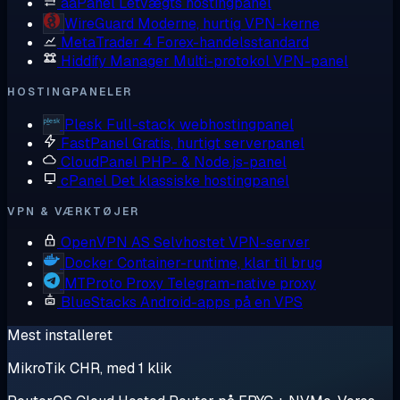
aaPanel
Letvægts hostingpanel
WireGuard
Moderne, hurtig VPN-kerne
MetaTrader 4
Forex-handelsstandard
Hiddify Manager
Multi-protokol VPN-panel
HOSTINGPANELER
Plesk
Full-stack webhostingpanel
FastPanel
Gratis, hurtigt serverpanel
CloudPanel
PHP- & Node.js-panel
cPanel
Det klassiske hostingpanel
VPN & VÆRKTØJER
OpenVPN AS
Selvhostet VPN-server
Docker
Container-runtime, klar til brug
MTProto Proxy
Telegram-native proxy
BlueStacks
Android-apps på en VPS
Mest installeret
MikroTik CHR, med 1 klik