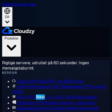
Støtte
Kontakt salg
DA
Produkter
Rigtige servere, udrullet på 60 sekunder. Ingen
mersalgslabyrint.
BEREGN
Cloud VPS
Delt EPYC, fra $2,48/md
High Performance VPS
Dedikerede EPYC-kerner,
DDR5
GPU-VPS
New
L4, L40S, H100 efter behov
Windows VPS
Windows Server, fuld admin
Dedicated Servers
Single-tenant bare metal