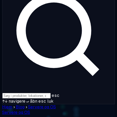
esc
↑↓
navigere
↵
åbn
esc
luk
Hjem
›
Blog
›
Servere og OS
Servere og OS