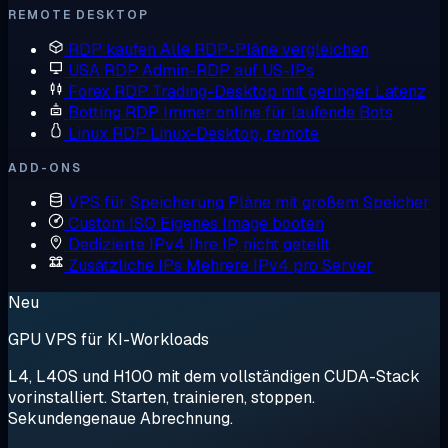
REMOTE DESKTOP
RDP kaufen
Alle RDP-Pläne vergleichen
USA RDP
Admin-RDP auf US-IPs
Forex RDP
Trading-Desktop mit geringer Latenz
Botting RDP
Immer online für laufende Bots
Linux RDP
Linux-Desktop, remote
ADD-ONS
VPS für Speicherung
Pläne mit großem Speicher
Custom ISO
Eigenes Image booten
Dedizierte IPv4
Ihre IP, nicht geteilt
Zusätzliche IPs
Mehrere IPv4 pro Server
Neu
GPU VPS für KI-Workloads
L4, L40S und H100 mit dem vollständigen CUDA-Stack
vorinstalliert. Starten, trainieren, stoppen.
Sekundengenaue Abrechnung.