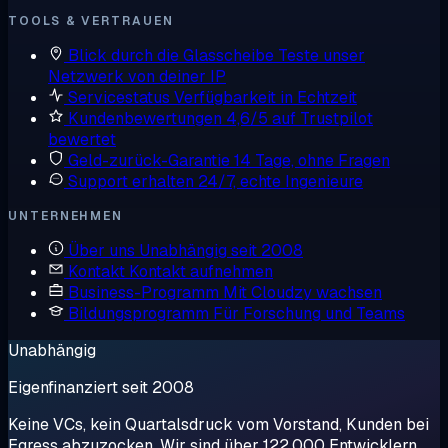
TOOLS & VERTRAUEN
Blick durch die Glasscheibe
Teste unser
Netzwerk von deiner IP
Servicestatus
Verfügbarkeit in Echtzeit
Kundenbewertungen
4,6/5 auf Trustpilot
bewertet
Geld-zurück-Garantie
14 Tage, ohne Fragen
Support erhalten
24/7, echte Ingenieure
UNTERNEHMEN
Über uns
Unabhängig seit 2008
Kontakt
Kontakt aufnehmen
Business-Programm
Mit Cloudzy wachsen
Bildungsprogramm
Für Forschung und Teams
Unabhängig
Eigenfinanziert seit 2008
Keine VCs, kein Quartalsdruck vom Vorstand, Kunden bei
Egress abzuzocken. Wir sind über 122.000 Entwicklern