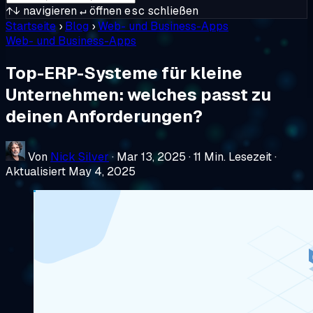
↑↓
navigieren
↵
öffnen
esc
schließen
Startseite
›
Blog
›
Web- und Business-Apps
Web- und Business-Apps
Top-ERP-Systeme für kleine
Unternehmen: welches passt zu
deinen Anforderungen?
Von
Nick Silver
·
Mar 13, 2025
·
11 Min. Lesezeit
·
Aktualisiert May 4, 2025