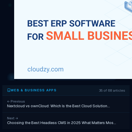
35 of 68 articles
WEB & BUSINESS APPS
←
Previous
Nextcloud vs ownCloud: Which Is the Best Cloud Solution…
Next
→
Choosing the Best Headless CMS in 2025 What Matters Mos…