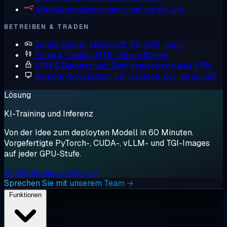
n8n
Automatisierungen rund um die Uhr
BETREIBEN & TRADEN
Spiele-Server
Minecraft, CS, ARK, mehr
Forex & Trading
MT5 nah am Broker
VPN & Datenschutz
Dein eigenes privates VPN
Remote-Workstation
Ein Desktop, der nie schläft
Lösung
KI-Training und Inferenz
Von der Idee zum deployten Modell in 60 Minuten.
Vorgefertigte PyTorch-, CUDA-, vLLM- und TGI-Images
auf jeder GPU-Stufe.
KI-Workloads ansehen →
Sprechen Sie mit unserem Team →
Funktionen