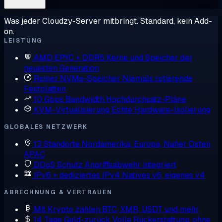
Was jeder Cloudzy-Server mitbringt. Standard, kein Add-
on.
LEISTUNG
AMD EPYC + DDR5
Kerne und Speicher der
neuesten Generation
Reiner NVMe-Speicher
Niemals rotierende
Festplatten
10 Gbps Bandwidth
Hochdurchsatz-Pläne
KVM-Virtualisierung
Echte Hardware-Isolierung
GLOBALES NETZWERK
13 Standorte
Nordamerika, Europa, Naher Osten,
APAC
DDoS Schutz
Angriffsabwehr integriert
IPv6 + dediziertes IPv4
Natives v6, eigenes v4
ABRECHNUNG & VERTRAUEN
Mit Krypto zahlen
BTC, XMR, USDT und mehr
14 Tage Geld-zurück
Volle Rückerstattung, ohne