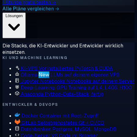
1 Stunde gratis testen →
Alle Pläne vergleichen →
Lösungen
Die Stacks, die KI-Entwickler und Entwickler wirklich
einsetzen.
KI UND MACHINE LEARNING
KI-VPS
Vorinstalliertes PyTorch & CUDA
Ollama
New
LLMs auf deinem eigenen VPS
Jupyter Notebooks
Notebooks auf deinem Server
Deep-Learning-GPU
Training auf L4, L40S, H100
Anaconda
Python-Data-Stack, fertig
ENTWICKLER & DEVOPS
Docker
Container mit Root-Zugriff
GitLab
Selbstgehostetes Git + CI/CD
Datenbanken
Postgres, MySQL, MongoDB
Code-Server
VS Code im Browser