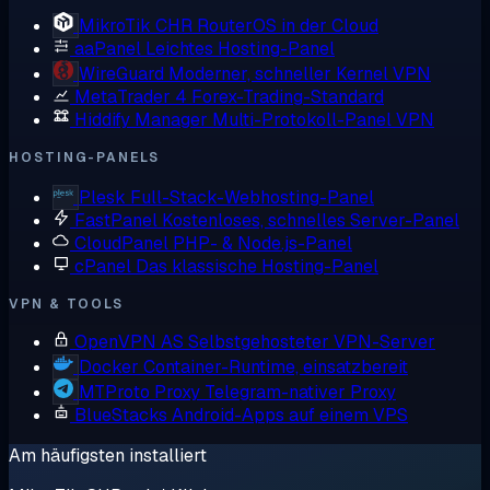
MikroTik CHR
RouterOS in der Cloud
aaPanel
Leichtes Hosting-Panel
WireGuard
Moderner, schneller Kernel VPN
MetaTrader 4
Forex-Trading-Standard
Hiddify Manager
Multi-Protokoll-Panel VPN
HOSTING-PANELS
Plesk
Full-Stack-Webhosting-Panel
FastPanel
Kostenloses, schnelles Server-Panel
CloudPanel
PHP- & Node.js-Panel
cPanel
Das klassische Hosting-Panel
VPN & TOOLS
OpenVPN AS
Selbstgehosteter VPN-Server
Docker
Container-Runtime, einsatzbereit
MTProto Proxy
Telegram-nativer Proxy
BlueStacks
Android-Apps auf einem VPS
Am häufigsten installiert