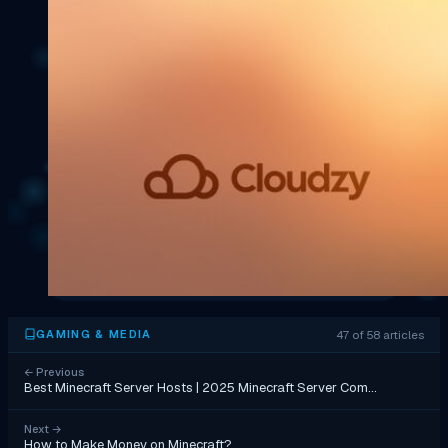
47 of 58 articles
GAMING & MEDIA
←
Previous
Best Minecraft Server Hosts | 2025 Minecraft Server Com…
Next
→
How to Make Money on Minecraft?