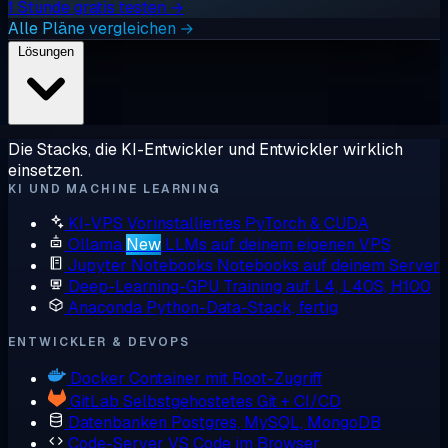
1 Stunde gratis testen →
Alle Pläne vergleichen →
Lösungen
Die Stacks, die KI-Entwickler und Entwickler wirklich
einsetzen.
KI UND MACHINE LEARNING
KI-VPS
Vorinstalliertes PyTorch & CUDA
Ollama
New
LLMs auf deinem eigenen VPS
Jupyter Notebooks
Notebooks auf deinem Server
Deep-Learning-GPU
Training auf L4, L40S, H100
Anaconda
Python-Data-Stack, fertig
ENTWICKLER & DEVOPS
Docker
Container mit Root-Zugriff
GitLab
Selbstgehostetes Git + CI/CD
Datenbanken
Postgres, MySQL, MongoDB
Code-Server
VS Code im Browser