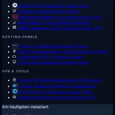
MikroTik CHR
RouterOS in der Cloud
aaPanel
Leichtes Hosting-Panel
WireGuard
Moderner, schneller Kernel VPN
MetaTrader 4
Forex-Trading-Standard
Hiddify Manager
Multi-Protokoll-Panel VPN
HOSTING-PANELS
Plesk
Full-Stack-Webhosting-Panel
FastPanel
Kostenloses, schnelles Server-Panel
CloudPanel
PHP- & Node.js-Panel
cPanel
Das klassische Hosting-Panel
VPN & TOOLS
OpenVPN AS
Selbstgehosteter VPN-Server
Docker
Container-Runtime, einsatzbereit
MTProto Proxy
Telegram-nativer Proxy
BlueStacks
Android-Apps auf einem VPS
Am häufigsten installiert