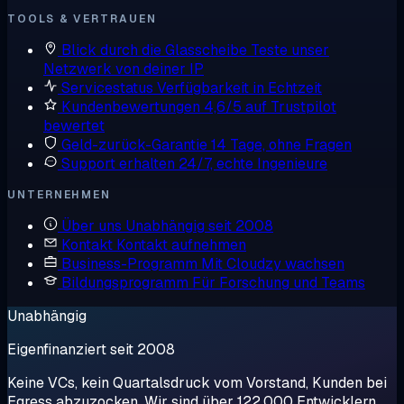
TOOLS & VERTRAUEN
Blick durch die Glasscheibe
Teste unser
Netzwerk von deiner IP
Servicestatus
Verfügbarkeit in Echtzeit
Kundenbewertungen
4,6/5 auf Trustpilot
bewertet
Geld-zurück-Garantie
14 Tage, ohne Fragen
Support erhalten
24/7, echte Ingenieure
UNTERNEHMEN
Über uns
Unabhängig seit 2008
Kontakt
Kontakt aufnehmen
Business-Programm
Mit Cloudzy wachsen
Bildungsprogramm
Für Forschung und Teams
Unabhängig
Eigenfinanziert seit 2008
Keine VCs, kein Quartalsdruck vom Vorstand, Kunden bei
Egress abzuzocken. Wir sind über 122.000 Entwicklern