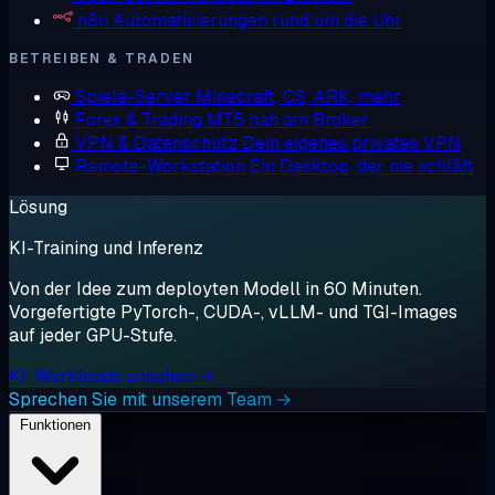
n8n
Automatisierungen rund um die Uhr
BETREIBEN & TRADEN
Spiele-Server
Minecraft, CS, ARK, mehr
Forex & Trading
MT5 nah am Broker
VPN & Datenschutz
Dein eigenes privates VPN
Remote-Workstation
Ein Desktop, der nie schläft
Lösung
KI-Training und Inferenz
Von der Idee zum deployten Modell in 60 Minuten.
Vorgefertigte PyTorch-, CUDA-, vLLM- und TGI-Images
auf jeder GPU-Stufe.
KI-Workloads ansehen →
Sprechen Sie mit unserem Team →
Funktionen