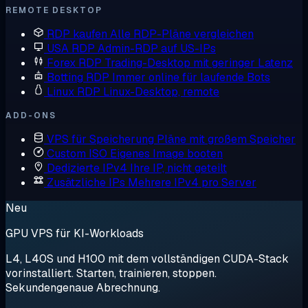
REMOTE DESKTOP
RDP kaufen
Alle RDP-Pläne vergleichen
USA RDP
Admin-RDP auf US-IPs
Forex RDP
Trading-Desktop mit geringer Latenz
Botting RDP
Immer online für laufende Bots
Linux RDP
Linux-Desktop, remote
ADD-ONS
VPS für Speicherung
Pläne mit großem Speicher
Custom ISO
Eigenes Image booten
Dedizierte IPv4
Ihre IP, nicht geteilt
Zusätzliche IPs
Mehrere IPv4 pro Server
Neu
GPU VPS für KI-Workloads
L4, L40S und H100 mit dem vollständigen CUDA-Stack
vorinstalliert. Starten, trainieren, stoppen.
Sekundengenaue Abrechnung.