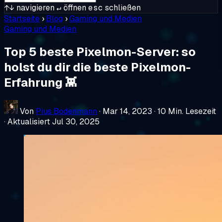
↑↓
navigieren
↵
öffnen
esc
schließen
Startseite
›
Blog
›
Gaming und Medien
Gaming und Medien
Top 5 beste Pixelmon-Server: so
holst du dir die beste Pixelmon-
Erfahrung 👾
Von
Pius Bodenmann
·
Mar 14, 2023
·
10 Min. Lesezeit
·
Aktualisiert Jul 30, 2025