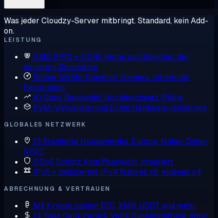
Was jeder Cloudzy-Server mitbringt. Standard, kein Add-
on.
LEISTUNG
AMD EPYC + DDR5
Kerne und Speicher der
neuesten Generation
Reiner NVMe-Speicher
Niemals rotierende
Festplatten
10 Gbps Bandwidth
Hochdurchsatz-Pläne
KVM-Virtualisierung
Echte Hardware-Isolierung
GLOBALES NETZWERK
13 Standorte
Nordamerika, Europa, Naher Osten,
APAC
DDoS Schutz
Angriffsabwehr integriert
IPv6 + dediziertes IPv4
Natives v6, eigenes v4
ABRECHNUNG & VERTRAUEN
Mit Krypto zahlen
BTC, XMR, USDT und mehr
14 Tage Geld-zurück
Volle Rückerstattung, ohne