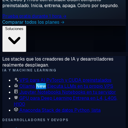
preinstalado. Inicia, entrena, apaga. Cobro por segundo.
Prueba gratis durante 1 hora →
Comparar todos los planes →
Soluciones
Los stacks que los creadores de IA y desarrolladores
realmente despliegan.
IA Y MACHINE LEARNING
VPS para AI
PyTorch y CUDA preinstalados
Ollama
New
Ejecuta LLMs en tu propio VPS
Jupyter Notebooks
Notebooks en tu servidor
GPU para Deep Learning
Entrena en L4, L40S,
H100
Anaconda
Stack de datos Python, lista
DESARROLLADORES Y DEVOPS