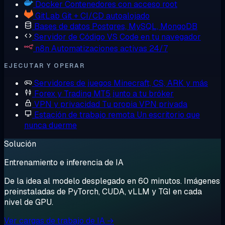
Docker
Contenedores con acceso root
GitLab
Git + CI/CD autoalojado
Bases de datos
Postgres, MySQL, MongoDB
Servidor de Código
VS Code en tu navegador
n8n
Automatizaciones activas 24/7
EJECUTAR Y OPERAR
Servidores de juegos
Minecraft, CS, ARK y más
Forex y Trading
MT5 junto a tu bróker
VPN y privacidad
Tu propia VPN privada
Estación de trabajo remota
Un escritorio que
nunca duerme
Solución
Entrenamiento e inferencia de IA
De la idea al modelo desplegado en 60 minutos. Imágenes
preinstaladas de PyTorch, CUDA, vLLM y TGI en cada
nivel de GPU.
Ver cargas de trabajo de IA →