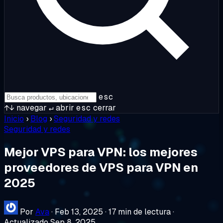
esc
↑↓
navegar
↵
abrir
esc
cerrar
Inicio
›
Blog
›
Seguridad y redes
Seguridad y redes
Mejor VPS para VPN: los mejores
proveedores de VPS para VPN en
2025
Por
Ava
·
Feb 13, 2025
·
17 min de lectura
·
Actualizado Sep 8, 2025