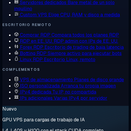
Servidores dedicados
Bare metal de un solo
inquilino
Custom VPS
Elige CPU, RAM y disco a medida
ESCRITORIO REMOTO
Comprar RDP
Compara todos los planes RDP
RDP en EE. UU.
RDP admin con IPs de EE. UU.
Forex RDP
Escritorio de trading de baja latencia
Botting RDP
Siempre activo para ejecutar bots
Linux RDP
Escritorio Linux, remoto
COMPLEMENTOS
VPS de almacenamiento
Planes de disco grande
ISO personalizada
Arranca tu propia imagen
IPv4 dedicada
Tu IP, no compartida
IPs adicionales
Varias IPv4 por servidor
Nuevo
GPU VPS para cargas de trabajo de IA
L4, L40S y H100 con el stack CUDA completo