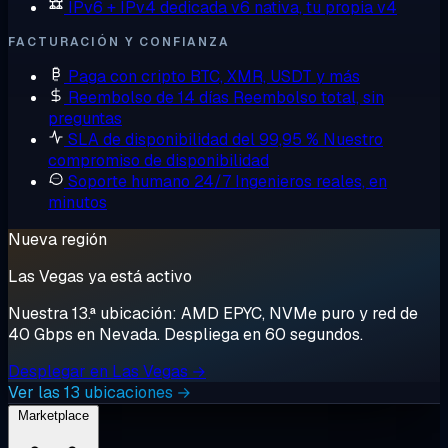
IPv6 + IPv4 dedicada
v6 nativa, tu propia v4
FACTURACIÓN Y CONFIANZA
Paga con cripto
BTC, XMR, USDT y más
Reembolso de 14 días
Reembolso total, sin
preguntas
SLA de disponibilidad del 99,95 %
Nuestro
compromiso de disponibilidad
Soporte humano 24/7
Ingenieros reales, en
minutos
Nueva región
Las Vegas ya está activo
Nuestra 13.ª ubicación: AMD EPYC, NVMe puro y red de
40 Gbps en Nevada. Despliega en 60 segundos.
Desplegar en Las Vegas →
Ver las 13 ubicaciones →
Marketplace