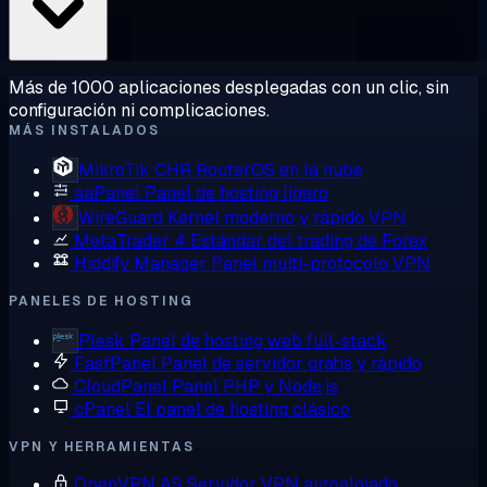
Más de 1000 aplicaciones desplegadas con un clic, sin
configuración ni complicaciones.
MÁS INSTALADOS
MikroTik CHR
RouterOS en la nube
aaPanel
Panel de hosting ligero
WireGuard
Kernel moderno y rápido VPN
MetaTrader 4
Estándar del trading de Forex
Hiddify Manager
Panel multi-protocolo VPN
PANELES DE HOSTING
Plesk
Panel de hosting web full-stack
FastPanel
Panel de servidor gratis y rápido
CloudPanel
Panel PHP y Node.js
cPanel
El panel de hosting clásico
VPN Y HERRAMIENTAS
OpenVPN AS
Servidor VPN autoalojado