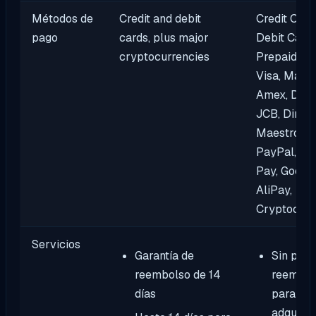
Métodos de
Credit and debit
Credit Card
pago
cards, plus major
Debit Card,
cryptocurrencies
Prepaid Car
Visa, Maste
Amex, Disc
JCB, Diner
Maestro, eW
PayPal, Ap
Pay, Google
AliPay,
Cryptocurr
Servicios
Garantía de
Sin polít
reembolso de 14
reembol
días
para pl
adquirid