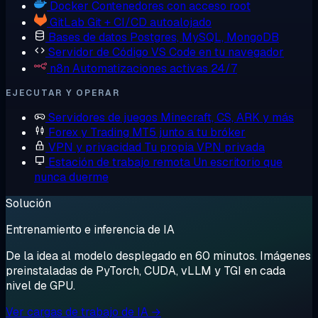
Docker
Contenedores con acceso root
GitLab
Git + CI/CD autoalojado
Bases de datos
Postgres, MySQL, MongoDB
Servidor de Código
VS Code en tu navegador
n8n
Automatizaciones activas 24/7
EJECUTAR Y OPERAR
Servidores de juegos
Minecraft, CS, ARK y más
Forex y Trading
MT5 junto a tu bróker
VPN y privacidad
Tu propia VPN privada
Estación de trabajo remota
Un escritorio que
nunca duerme
Solución
Entrenamiento e inferencia de IA
De la idea al modelo desplegado en 60 minutos. Imágenes
preinstaladas de PyTorch, CUDA, vLLM y TGI en cada
nivel de GPU.
Ver cargas de trabajo de IA →