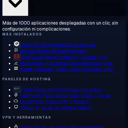
Más de 1000 aplicaciones desplegadas con un clic, sin
configuración ni complicaciones.
MÁS INSTALADOS
MikroTik CHR
RouterOS en la nube
aaPanel
Panel de hosting ligero
WireGuard
Kernel moderno y rápido VPN
MetaTrader 4
Estándar del trading de Forex
Hiddify Manager
Panel multi-protocolo VPN
PANELES DE HOSTING
Plesk
Panel de hosting web full-stack
FastPanel
Panel de servidor gratis y rápido
CloudPanel
Panel PHP y Node.js
cPanel
El panel de hosting clásico
VPN Y HERRAMIENTAS
OpenVPN AS
Servidor VPN autoalojado