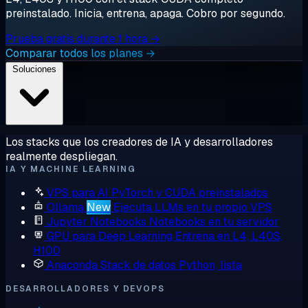
preinstalado. Inicia, entrena, apaga. Cobro por segundo.
Prueba gratis durante 1 hora →
Comparar todos los planes →
Soluciones
Los stacks que los creadores de IA y desarrolladores
realmente despliegan.
IA Y MACHINE LEARNING
VPS para AI
PyTorch y CUDA preinstalados
Ollama
New
Ejecuta LLMs en tu propio VPS
Jupyter Notebooks
Notebooks en tu servidor
GPU para Deep Learning
Entrena en L4, L40S,
H100
Anaconda
Stack de datos Python, lista
DESARROLLADORES Y DEVOPS