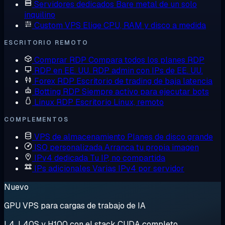
Servidores dedicados
Bare metal de un solo
inquilino
Custom VPS
Elige CPU, RAM y disco a medida
ESCRITORIO REMOTO
Comprar RDP
Compara todos los planes RDP
RDP en EE. UU.
RDP admin con IPs de EE. UU.
Forex RDP
Escritorio de trading de baja latencia
Botting RDP
Siempre activo para ejecutar bots
Linux RDP
Escritorio Linux, remoto
COMPLEMENTOS
VPS de almacenamiento
Planes de disco grande
ISO personalizada
Arranca tu propia imagen
IPv4 dedicada
Tu IP, no compartida
IPs adicionales
Varias IPv4 por servidor
Nuevo
GPU VPS para cargas de trabajo de IA
L4, L40S y H100 con el stack CUDA completo