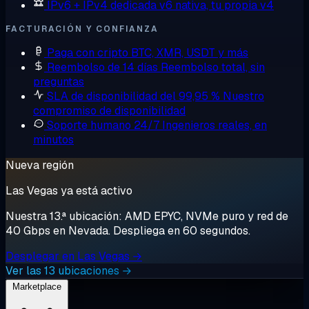
IPv6 + IPv4 dedicada
v6 nativa, tu propia v4
FACTURACIÓN Y CONFIANZA
Paga con cripto
BTC, XMR, USDT y más
Reembolso de 14 días
Reembolso total, sin
preguntas
SLA de disponibilidad del 99,95 %
Nuestro
compromiso de disponibilidad
Soporte humano 24/7
Ingenieros reales, en
minutos
Nueva región
Las Vegas ya está activo
Nuestra 13.ª ubicación: AMD EPYC, NVMe puro y red de
40 Gbps en Nevada. Despliega en 60 segundos.
Desplegar en Las Vegas →
Ver las 13 ubicaciones →
Marketplace