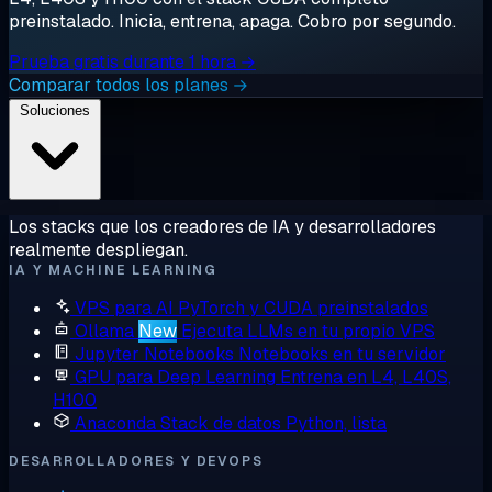
preinstalado. Inicia, entrena, apaga. Cobro por segundo.
Prueba gratis durante 1 hora →
Comparar todos los planes →
Soluciones
Los stacks que los creadores de IA y desarrolladores
realmente despliegan.
IA Y MACHINE LEARNING
VPS para AI
PyTorch y CUDA preinstalados
Ollama
New
Ejecuta LLMs en tu propio VPS
Jupyter Notebooks
Notebooks en tu servidor
GPU para Deep Learning
Entrena en L4, L40S,
H100
Anaconda
Stack de datos Python, lista
DESARROLLADORES Y DEVOPS