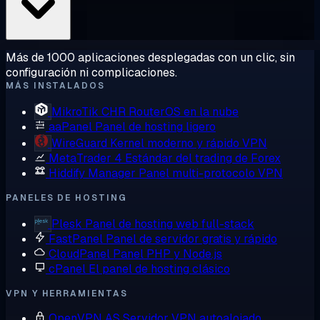
Más de 1000 aplicaciones desplegadas con un clic, sin
configuración ni complicaciones.
MÁS INSTALADOS
MikroTik CHR
RouterOS en la nube
aaPanel
Panel de hosting ligero
WireGuard
Kernel moderno y rápido VPN
MetaTrader 4
Estándar del trading de Forex
Hiddify Manager
Panel multi-protocolo VPN
PANELES DE HOSTING
Plesk
Panel de hosting web full-stack
FastPanel
Panel de servidor gratis y rápido
CloudPanel
Panel PHP y Node.js
cPanel
El panel de hosting clásico
VPN Y HERRAMIENTAS
OpenVPN AS
Servidor VPN autoalojado