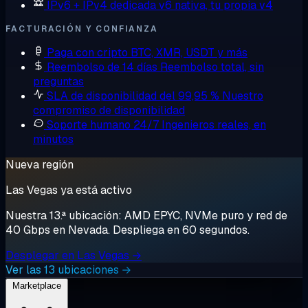
IPv6 + IPv4 dedicada
v6 nativa, tu propia v4
FACTURACIÓN Y CONFIANZA
Paga con cripto
BTC, XMR, USDT y más
Reembolso de 14 días
Reembolso total, sin
preguntas
SLA de disponibilidad del 99,95 %
Nuestro
compromiso de disponibilidad
Soporte humano 24/7
Ingenieros reales, en
minutos
Nueva región
Las Vegas ya está activo
Nuestra 13.ª ubicación: AMD EPYC, NVMe puro y red de
40 Gbps en Nevada. Despliega en 60 segundos.
Desplegar en Las Vegas →
Ver las 13 ubicaciones →
Marketplace