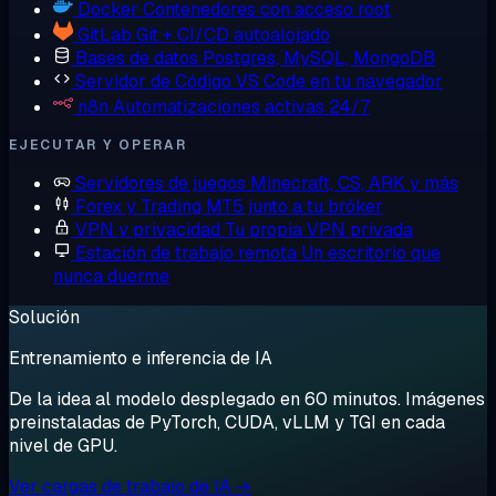
Docker
Contenedores con acceso root
GitLab
Git + CI/CD autoalojado
Bases de datos
Postgres, MySQL, MongoDB
Servidor de Código
VS Code en tu navegador
n8n
Automatizaciones activas 24/7
EJECUTAR Y OPERAR
Servidores de juegos
Minecraft, CS, ARK y más
Forex y Trading
MT5 junto a tu bróker
VPN y privacidad
Tu propia VPN privada
Estación de trabajo remota
Un escritorio que
nunca duerme
Solución
Entrenamiento e inferencia de IA
De la idea al modelo desplegado en 60 minutos. Imágenes
preinstaladas de PyTorch, CUDA, vLLM y TGI en cada
nivel de GPU.
Ver cargas de trabajo de IA →