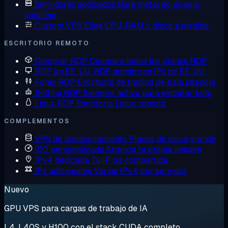
Servidores dedicados
Bare metal de un solo
inquilino
Custom VPS
Elige CPU, RAM y disco a medida
ESCRITORIO REMOTO
Comprar RDP
Compara todos los planes RDP
RDP en EE. UU.
RDP admin con IPs de EE. UU.
Forex RDP
Escritorio de trading de baja latencia
Botting RDP
Siempre activo para ejecutar bots
Linux RDP
Escritorio Linux, remoto
COMPLEMENTOS
VPS de almacenamiento
Planes de disco grande
ISO personalizada
Arranca tu propia imagen
IPv4 dedicada
Tu IP, no compartida
IPs adicionales
Varias IPv4 por servidor
Nuevo
GPU VPS para cargas de trabajo de IA
L4, L40S y H100 con el stack CUDA completo