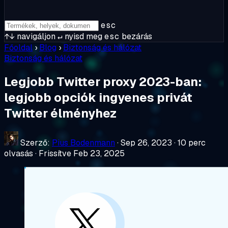
esc
↑↓
navigáljon
↵
nyisd meg
esc
bezárás
Főoldal
›
Blog
›
Biztonság és hálózat
Biztonság és hálózat
Legjobb Twitter proxy 2023-ban:
legjobb opciók ingyenes privát
Twitter élményhez
Szerző:
Pius Bodenmann
·
Sep 26, 2023
·
10 perc
olvasás
·
Frissítve Feb 23, 2025