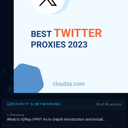
55 of 95 articles
SECURITY & NETWORKING
←
Previous
What is V2Ray VPN? An In-Depth Introduction and Install…