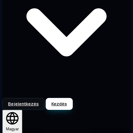
Bejelentkezés
Kezdés
Magyar