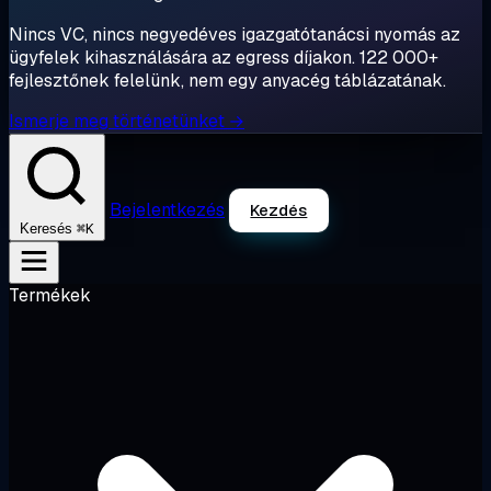
Nincs VC, nincs negyedéves igazgatótanácsi nyomás az
ügyfelek kihasználására az egress díjakon. 122 000+
fejlesztőnek felelünk, nem egy anyacég táblázatának.
Ismerje meg történetünket →
Bejelentkezés
Kezdés
⌘K
Keresés
Termékek