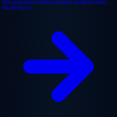
50% kedvezmény
minden csomagra, korlátozott ideig.
Már
$2.48/mo