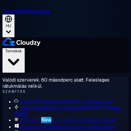
Támogatás
Értékesítés
HU
Termékek
Valódi szerverek, 60 másodperc alatt. Felesleges
rátukmálás nélkül.
SZÁMÍTÁS
Cloud VPS
Megosztott EPYC, 2,48 $/hó-tól
Nagy teljesítményű VPS
Dedikált EPYC magok,
DDR5
GPU VPS
New
L4, L40S, H100 igény szerint
Windows VPS
Windows Server, teljes admin