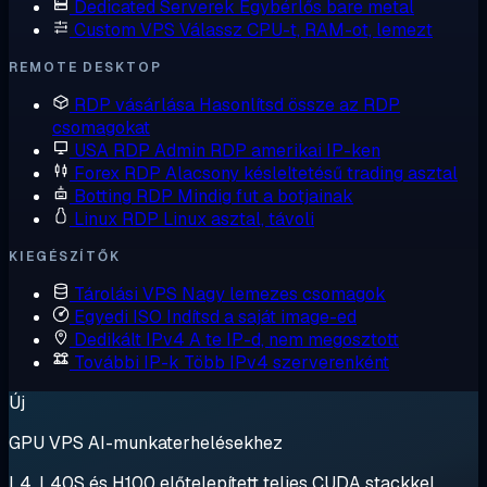
Dedicated Serverek
Egybérlős bare metal
Custom VPS
Válassz CPU-t, RAM-ot, lemezt
REMOTE DESKTOP
RDP vásárlása
Hasonlítsd össze az RDP
csomagokat
USA RDP
Admin RDP amerikai IP-ken
Forex RDP
Alacsony késleltetésű trading asztal
Botting RDP
Mindig fut a botjainak
Linux RDP
Linux asztal, távoli
KIEGÉSZÍTŐK
Tárolási VPS
Nagy lemezes csomagok
Egyedi ISO
Indítsd a saját image-ed
Dedikált IPv4
A te IP-d, nem megosztott
További IP-k
Több IPv4 szerverenként
Új
GPU VPS AI-munkaterhelésekhez
L4, L40S és H100 előtelepített teljes CUDA stackkel.