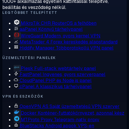
1000+ alkalmazás egyetlen kattintással telepítve,
beállítás és vesződség nélkül.
LEGTÖBBET TELEPÍTETT
MikroTik CHR
RouterOS a felhőben
aaPanel
Könnyű tárhelypanel
WireGuard
Modern, gyors kernel VPN
MetaTrader 4
Forex kereskedés alapstandard
Hiddify Manager
Többprotokollú VPN panel
ÜZEMELTETÉSI PANELEK
Plesk
Full-stack webtárhely panel
FastPanel
Ingyenes, gyors szerverpanel
CloudPanel
PHP és Node.js panel
cPanel
A klasszikus tárhelypanel
VPN ÉS ESZKÖZÖK
OpenVPN AS
Saját üzemeltetésű VPN szerver
Docker
Konténer-futtatókörnyezet, azonnal kész
MTProto Proxy
Telegram-natív proxy
BlueStacks
Android appok VPS-en