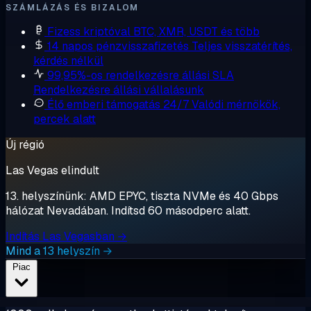
SZÁMLÁZÁS ÉS BIZALOM
Fizess kriptóval
BTC, XMR, USDT és több
14 napos pénzvisszafizetés
Teljes visszatérítés,
kérdés nélkül
99,95%-os rendelkezésre állási SLA
Rendelkezésre állási vállalásunk
Élő emberi támogatás 24/7
Valódi mérnökök,
percek alatt
Új régió
Las Vegas elindult
13. helyszínünk: AMD EPYC, tiszta NVMe és 40 Gbps
hálózat Nevadában. Indítsd 60 másodperc alatt.
Indítás Las Vegasban →
Mind a 13 helyszín →
Piac