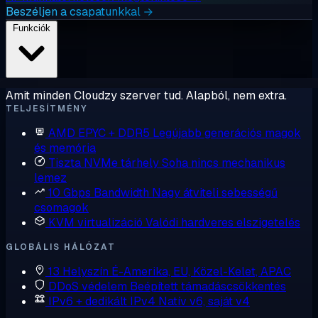
Beszéljen a csapatunkkal →
Funkciók
Amit minden Cloudzy szerver tud. Alapból, nem extra.
TELJESÍTMÉNY
AMD EPYC + DDR5
Legújabb generációs magok
és memória
Tiszta NVMe tárhely
Soha nincs mechanikus
lemez
10 Gbps Bandwidth
Nagy átviteli sebességű
csomagok
KVM virtualizáció
Valódi hardveres elszigetelés
GLOBÁLIS HÁLÓZAT
13 Helyszín
É-Amerika, EU, Közel-Kelet, APAC
DDoS védelem
Beépített támadáscsökkentés
IPv6 + dedikált IPv4
Natív v6, saját v4