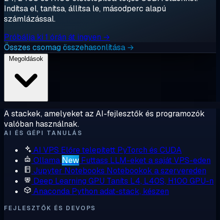
Indítsa el, tanítsa, állítsa le, másodperc alapú
számlázással.
Próbálja ki 1 órán át ingyen →
Összes csomag összehasonlítása →
Megoldások
A stackek, amelyeket az AI-fejlesztők és programozók
valóban használnak.
AI ÉS GÉPI TANULÁS
AI VPS
Előre telepített PyTorch és CUDA
Ollama
New
Futtass LLM-eket a saját VPS-eden
Jupyter Notebooks
Notebookok a szervereden
Deep Learning GPU
Taníts L4, L40S, H100 GPU-n
Anaconda
Python adat-stack, készen
FEJLESZTŐK ÉS DEVOPS