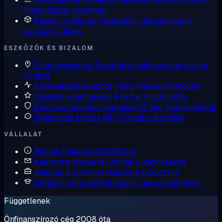
megoldással szemben
Összes erőforrás
Útmutatók, dokumentáció,
eszközök, hírek
ESZKÖZÖK ÉS BIZALOM
Tükrözési nézet
Teszteld a hálózatunkat a saját
IP-dről
Szolgáltatás állapota
Valós idejű elérhetőség
Vásárlói vélemények
4,6/5 a Trustpiloton
Pénzvisszafizetési garancia
14 nap, kérdés nélkül
Támogatás kérése
24/7, valódi mérnökök
VÁLLALAT
Rólunk
Független 2008 óta
Kapcsolat
Vegye fel velünk a kapcsolatot
Vállalati program
Skálázás a Cloudzy-n
Oktatási program
Kutatáshoz és csapatoknak
Függetlenek
Önfinanszírozó cég 2008 óta