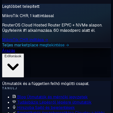
Legtöbbet telepített
MikroTik CHR, 1 kattintással
RouterOS Cloud Hosted Router EPYC + NVMe alapon.
Ügyfeleink #1 alkalmazása. 60 másodperc alatt él.
MikroTik CHR indítása →
Teljes marketplace megtekintése →
Árazás
Erőforrások
Útmutatók és a független felhő mögötti csapat.
TANULJ
Blog
Útmutatók és mérnöki jegyzetek
Tudásbázis
Lépésről lépésre útmutatók
Hírszoba
Sajtó és bejelentések
Szolgáltatók összehasonlítása
Cloudzy a többi