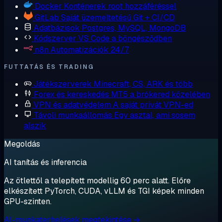
Docker
Konténerek root hozzáféréssel
GitLab
Saját üzemeltetésű Git + CI/CD
Adatbázisok
Postgres, MySQL, MongoDB
Kódszerver
VS Code a böngésződben
n8n
Automatizációk 24/7
FUTTATÁS ÉS TRADING
Játékszerverek
Minecraft, CS, ARK és több
Forex és kereskedés
MT5 a brókered közelében
VPN és adatvédelem
A saját privát VPN-ed
Távoli munkaállomás
Egy asztal, ami sosem
alszik
Megoldás
AI tanítás és inferencia
Az ötlettől a telepített modellig 60 perc alatt. Előre
elkészített PyTorch, CUDA, vLLM és TGI képek minden
GPU-szinten.
AI-munkaterhelések megtekintése →