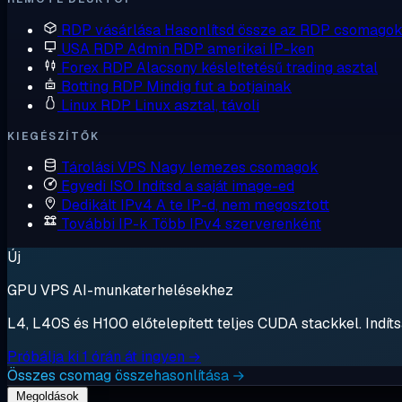
RDP vásárlása
Hasonlítsd össze az RDP csomagok
USA RDP
Admin RDP amerikai IP-ken
Forex RDP
Alacsony késleltetésű trading asztal
Botting RDP
Mindig fut a botjainak
Linux RDP
Linux asztal, távoli
KIEGÉSZÍTŐK
Tárolási VPS
Nagy lemezes csomagok
Egyedi ISO
Indítsd a saját image-ed
Dedikált IPv4
A te IP-d, nem megosztott
További IP-k
Több IPv4 szerverenként
Új
GPU VPS AI-munkaterhelésekhez
L4, L40S és H100 előtelepített teljes CUDA stackkel. Indítsa
Próbálja ki 1 órán át ingyen →
Összes csomag összehasonlítása →
Megoldások