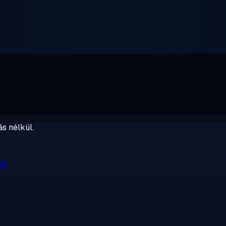
s nélkül.
R5