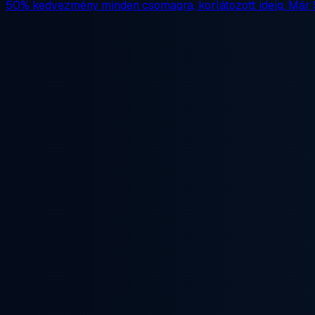
50% kedvezmény
minden csomagra, korlátozott ideig. Már