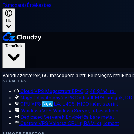
Támogatás
Értékesítés
HU
Termékek
Valódi szerverek, 60 másodperc alatt. Felesleges rátukmálá
SZÁMÍTÁS
Cloud VPS
Megosztott EPYC, 2,48 $/hó-tól
Nagy teljesítményű VPS
Dedikált EPYC magok, DD
GPU VPS
New
L4, L40S, H100 igény szerint
Windows VPS
Windows Server, teljes admin
Dedicated Serverek
Egybérlős bare metal
Custom VPS
Válassz CPU-t, RAM-ot, lemezt
REMOTE DESKTOP