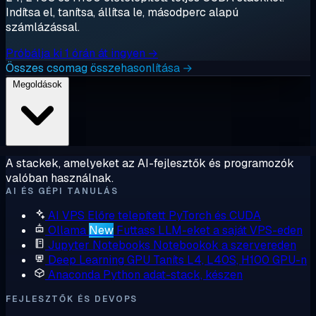
Indítsa el, tanítsa, állítsa le, másodperc alapú
számlázással.
Próbálja ki 1 órán át ingyen →
Összes csomag összehasonlítása →
Megoldások
A stackek, amelyeket az AI-fejlesztők és programozók
valóban használnak.
AI ÉS GÉPI TANULÁS
AI VPS
Előre telepített PyTorch és CUDA
Ollama
New
Futtass LLM-eket a saját VPS-eden
Jupyter Notebooks
Notebookok a szervereden
Deep Learning GPU
Taníts L4, L40S, H100 GPU-n
Anaconda
Python adat-stack, készen
FEJLESZTŐK ÉS DEVOPS