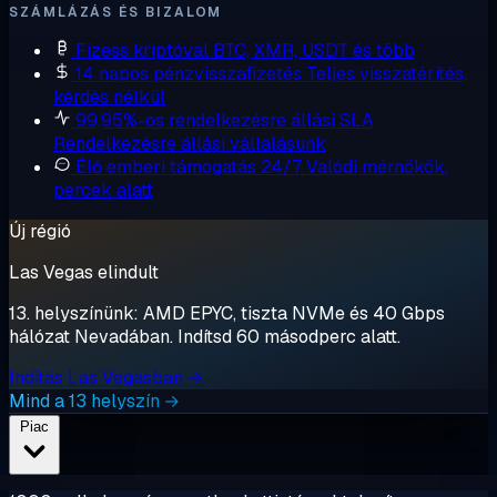
SZÁMLÁZÁS ÉS BIZALOM
Fizess kriptóval
BTC, XMR, USDT és több
14 napos pénzvisszafizetés
Teljes visszatérítés,
kérdés nélkül
99,95%-os rendelkezésre állási SLA
Rendelkezésre állási vállalásunk
Élő emberi támogatás 24/7
Valódi mérnökök,
percek alatt
Új régió
Las Vegas elindult
13. helyszínünk: AMD EPYC, tiszta NVMe és 40 Gbps
hálózat Nevadában. Indítsd 60 másodperc alatt.
Indítás Las Vegasban →
Mind a 13 helyszín →
Piac