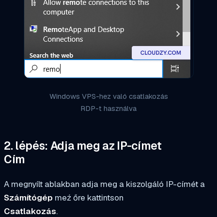
Windows VPS-hez való csatlakozás
RDP-t használva
2. lépés: Adja meg az IP-címet
Cím
A megnyílt ablakban adja meg a kiszolgáló IP-címét a
Számítógép
meź őre kattintson
Csatlakozás
.