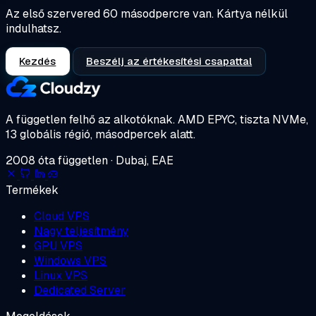
Az első szervered 60 másodpercre van. Kártya nélkül
indulhatsz.
Kezdés
Beszélj az értékesítési csapattal
A független felhő az alkotóknak.
AMD EPYC, tiszta NVMe,
13 globális régió, másodpercek alatt.
2008 óta független · Dubaj, EAE
Termékek
Cloud VPS
Nagy teljesítmény
GPU VPS
Windows VPS
Linux VPS
Dedicated Server