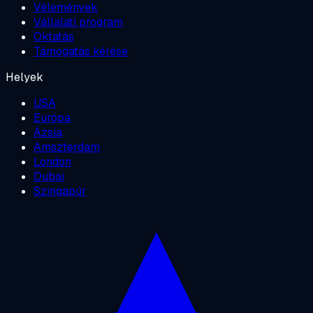
Vélemények
Vállalati program
Oktatás
Támogatás kérése
Helyek
USA
Európa
Ázsia
Amszterdam
London
Dubai
Szingapúr