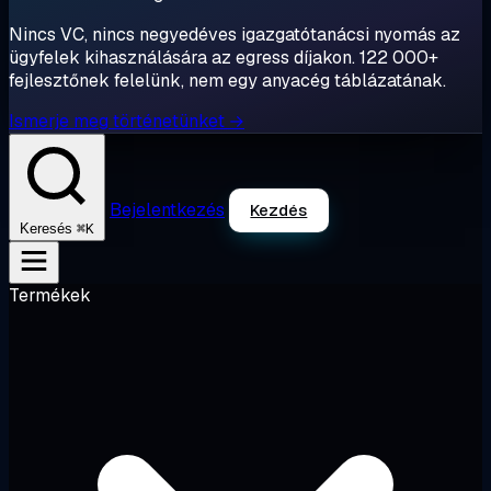
Nincs VC, nincs negyedéves igazgatótanácsi nyomás az
ügyfelek kihasználására az egress díjakon. 122 000+
fejlesztőnek felelünk, nem egy anyacég táblázatának.
Ismerje meg történetünket →
Bejelentkezés
Kezdés
⌘K
Keresés
Termékek