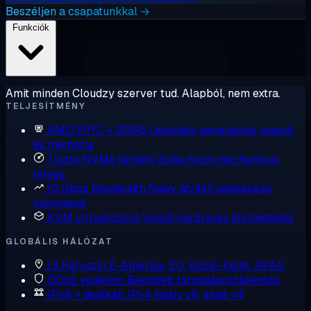
Beszéljen a csapatunkkal →
Funkciók
Amit minden Cloudzy szerver tud. Alapból, nem extra.
TELJESÍTMÉNY
AMD EPYC + DDR5
Legújabb generációs magok
és memória
Tiszta NVMe tárhely
Soha nincs mechanikus
lemez
10 Gbps Bandwidth
Nagy átviteli sebességű
csomagok
KVM virtualizáció
Valódi hardveres elszigetelés
GLOBÁLIS HÁLÓZAT
13 Helyszín
É-Amerika, EU, Közel-Kelet, APAC
DDoS védelem
Beépített támadáscsökkentés
IPv6 + dedikált IPv4
Natív v6, saját v4