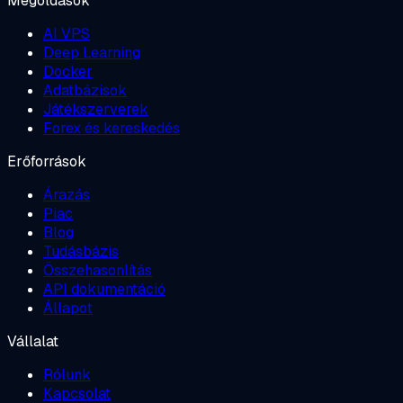
Megoldások
AI VPS
Deep Learning
Docker
Adatbázisok
Játékszerverek
Forex és kereskedés
Erőforrások
Árazás
Piac
Blog
Tudásbázis
Összehasonlítás
API dokumentáció
Állapot
Vállalat
Rólunk
Kapcsolat