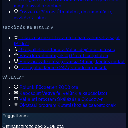
megoldással szemben
Összes erőforrás
Útmutatók, dokumentáció,
eszközök, hírek
ESZKÖZÖK ÉS BIZALOM
Tükrözési nézet
Teszteld a hálózatunkat a saját
IP-dről
Szolgáltatás állapota
Valós idejű elérhetőség
Vásárlói vélemények
4,6/5 a Trustpiloton
Pénzvisszafizetési garancia
14 nap, kérdés nélkül
Támogatás kérése
24/7, valódi mérnökök
VÁLLALAT
Rólunk
Független 2008 óta
Kapcsolat
Vegye fel velünk a kapcsolatot
Vállalati program
Skálázás a Cloudzy-n
Oktatási program
Kutatáshoz és csapatoknak
Függetlenek
Önfinanszírozó cég 2008 óta