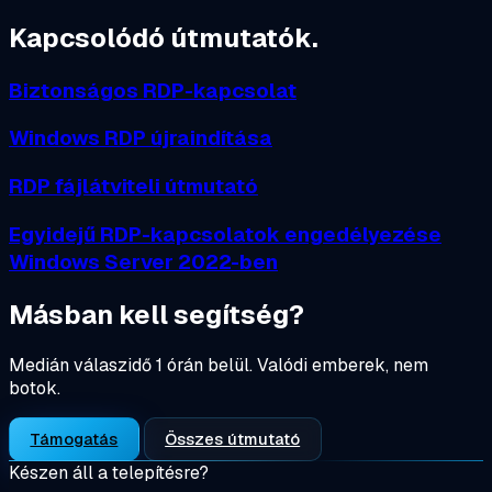
Kapcsolódó útmutatók.
Biztonságos RDP-kapcsolat
Windows RDP újraindítása
RDP fájlátviteli útmutató
Egyidejű RDP-kapcsolatok engedélyezése
Windows Server 2022-ben
Másban kell segítség?
Medián válaszidő 1 órán belül. Valódi emberek, nem
botok.
Támogatás
Összes útmutató
Készen áll a telepítésre?