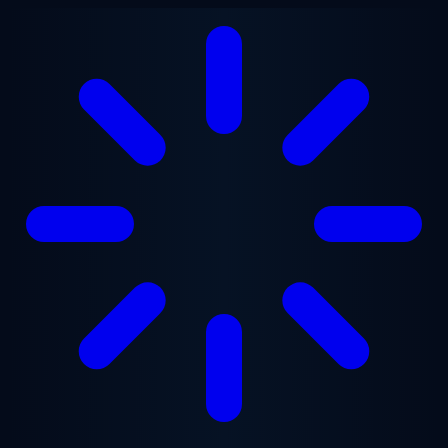
Ugrás a fő tartalomra