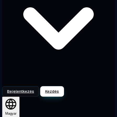
Bejelentkezés
Kezdés
Magyar