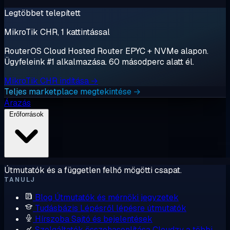
Legtöbbet telepített
MikroTik CHR, 1 kattintással
RouterOS Cloud Hosted Router EPYC + NVMe alapon.
Ügyfeleink #1 alkalmazása. 60 másodperc alatt él.
MikroTik CHR indítása →
Teljes marketplace megtekintése →
Árazás
Erőforrások
Útmutatók és a független felhő mögötti csapat.
TANULJ
Blog
Útmutatók és mérnöki jegyzetek
Tudásbázis
Lépésről lépésre útmutatók
Hírszoba
Sajtó és bejelentések
Szolgáltatók összehasonlítása
Cloudzy a többi