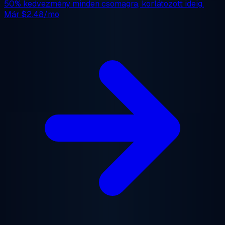
50% kedvezmény
minden csomagra, korlátozott ideig.
Már
$2.48/mo