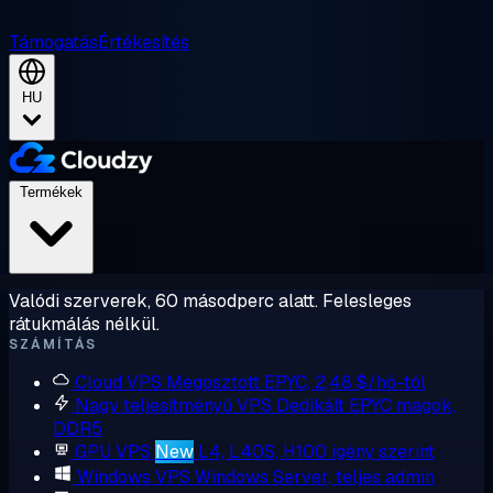
Támogatás
Értékesítés
HU
Termékek
Valódi szerverek, 60 másodperc alatt. Felesleges
rátukmálás nélkül.
SZÁMÍTÁS
Cloud VPS
Megosztott EPYC, 2,48 $/hó-tól
Nagy teljesítményű VPS
Dedikált EPYC magok,
DDR5
GPU VPS
New
L4, L40S, H100 igény szerint
Windows VPS
Windows Server, teljes admin