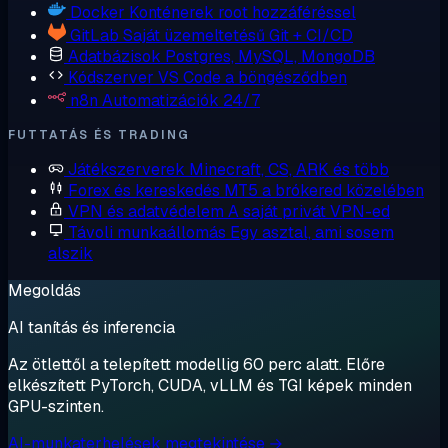
Docker
Konténerek root hozzáféréssel
GitLab
Saját üzemeltetésű Git + CI/CD
Adatbázisok
Postgres, MySQL, MongoDB
Kódszerver
VS Code a böngésződben
n8n
Automatizációk 24/7
FUTTATÁS ÉS TRADING
Játékszerverek
Minecraft, CS, ARK és több
Forex és kereskedés
MT5 a brókered közelében
VPN és adatvédelem
A saját privát VPN-ed
Távoli munkaállomás
Egy asztal, ami sosem
alszik
Megoldás
AI tanítás és inferencia
Az ötlettől a telepített modellig 60 perc alatt. Előre
elkészített PyTorch, CUDA, vLLM és TGI képek minden
GPU-szinten.
AI-munkaterhelések megtekintése →