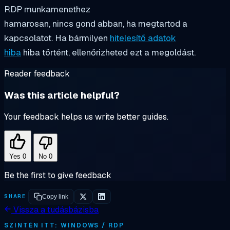
RDP munkamenethez
hamarosan, nincs gond abban, ha megtartod a
kapcsolatot. Ha bármilyen
hitelesítő adatok
hiba
hiba történt, ellenőrizheted ezt a megoldást.
Reader feedback
Was this article helpful?
Your feedback helps us write better guides.
Yes
0
No
0
Be the first to give feedback
SHARE
Copy link
Vissza a tudásbázisba
SZINTÉN ITT: WINDOWS / RDP