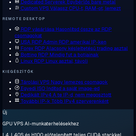
Dedicated Serverek
Egybérlős bare metal
Custom VPS
Válassz CPU-t, RAM-ot, lemezt
REMOTE DESKTOP
RDP vásárlása
Hasonlítsd össze az RDP
csomagokat
USA RDP
Admin RDP amerikai IP-ken
Forex RDP
Alacsony késleltetésű trading asztal
Botting RDP
Mindig fut a botjainak
Linux RDP
Linux asztal, távoli
KIEGÉSZÍTŐK
Tárolási VPS
Nagy lemezes csomagok
Egyedi ISO
Indítsd a saját image-ed
Dedikált IPv4
A te IP-d, nem megosztott
További IP-k
Több IPv4 szerverenként
Új
GPU VPS AI-munkaterhelésekhez
L4, L40S és H100 előtelepített teljes CUDA stackkel.