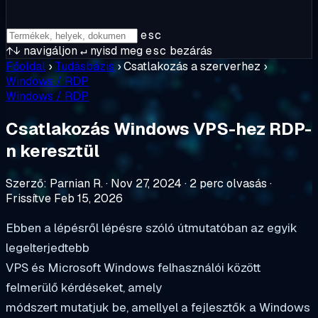
esc
↑↓
navigáljon
↵
nyisd meg
esc
bezárás
Főoldal
›
Tudásbázis
›
Csatlakozás a szerverhez
›
Windows / RDP
Windows / RDP
Csatlakozás Windows VPS-hez RDP-
n keresztül
Szerző: Parnian R.
·
Nov 27, 2024
·
2 perc olvasás
·
Frissítve Feb 15, 2026
Ebben a lépésről lépésre szóló útmutatóban az egyik
legelterjedtebb
VPS és Microsoft Windows felhasználói között
felmerülő kérdéseket, amely
módszert mutatjuk be, amellyel a fejlesztők a Windows