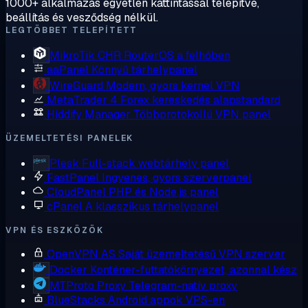
1000+ alkalmazás egyetlen kattintással telepítve,
beállítás és vesződség nélkül.
LEGTÖBBET TELEPÍTETT
MikroTik CHR
RouterOS a felhőben
aaPanel
Könnyű tárhelypanel
WireGuard
Modern, gyors kernel VPN
MetaTrader 4
Forex kereskedés alapstandard
Hiddify Manager
Többprotokollú VPN panel
ÜZEMELTETÉSI PANELEK
Plesk
Full-stack webtárhely panel
FastPanel
Ingyenes, gyors szerverpanel
CloudPanel
PHP és Node.js panel
cPanel
A klasszikus tárhelypanel
VPN ÉS ESZKÖZÖK
OpenVPN AS
Saját üzemeltetésű VPN szerver
Docker
Konténer-futtatókörnyezet, azonnal kész
MTProto Proxy
Telegram-natív proxy
BlueStacks
Android appok VPS-en