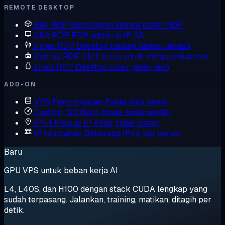
REMOTE DESKTOP
Beli RDP
Bandingkan semua paket RDP
USA RDP
RDP admin di IP AS
Forex RDP
Desktop trading latensi rendah
Botting RDP
Aktif terus untuk menjalankan bot
Linux RDP
Desktop Linux, jarak jauh
ADD-ON
VPS Penyimpanan
Paket disk besar
Custom ISO
Boot image Anda sendiri
IPv4 Khusus
IP Anda, tidak dibagi
IP tambahan
Beberapa IPv4 per server
Baru
GPU VPS untuk beban kerja AI
L4, L40S, dan H100 dengan stack CUDA lengkap yang
sudah terpasang. Jalankan, training, matikan, ditagih per
detik.