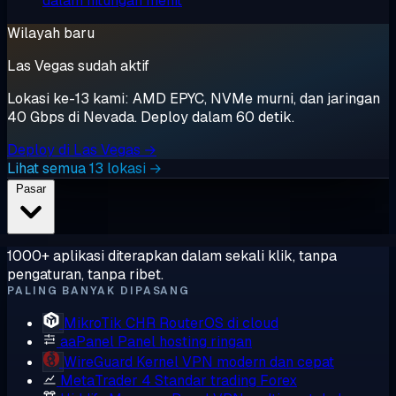
dalam hitungan menit
Wilayah baru
Las Vegas sudah aktif
Lokasi ke-13 kami: AMD EPYC, NVMe murni, dan jaringan
40 Gbps di Nevada. Deploy dalam 60 detik.
Deploy di Las Vegas →
Lihat semua 13 lokasi →
Pasar
1000+ aplikasi diterapkan dalam sekali klik, tanpa
pengaturan, tanpa ribet.
PALING BANYAK DIPASANG
MikroTik CHR
RouterOS di cloud
aaPanel
Panel hosting ringan
WireGuard
Kernel VPN modern dan cepat
MetaTrader 4
Standar trading Forex