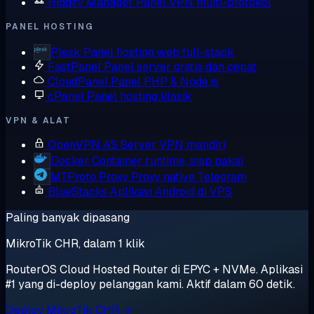
Hiddify Manager
Panel VPN multi-protokol
PANEL HOSTING
Plesk
Panel hosting web full-stack
FastPanel
Panel server gratis dan cepat
CloudPanel
Panel PHP & Node.js
cPanel
Panel hosting klasik
VPN & ALAT
OpenVPN AS
Server VPN mandiri
Docker
Container runtime, siap pakai
MTProto Proxy
Proxy native Telegram
BlueStacks
Aplikasi Android di VPS
Paling banyak dipasang
MikroTik CHR, dalam 1 klik
RouterOS Cloud Hosted Router di EPYC + NVMe. Aplikasi
#1 yang di-deploy pelanggan kami. Aktif dalam 60 detik.
Deploy MikroTik CHR →