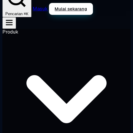
Masuk
Mulai sekarang
⌘K
Pencarian
Produk