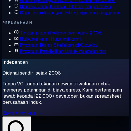
Ulasan pelanggan
Dinilai 4,6/5 di Trustpilot
Garansi Uang Kembali
14 hari, tanpa tanya
Dapatkan dukungan
24/7, engineer sungguhan
PERUSAHAAN
Tentang kami
Independen sejak 2008
Hubungi kami
Hubungi kami
Program Bisnis
Skalakan di Cloudzy
Program Pendidikan
Untuk riset dan tim
Independen
Didanai sendiri sejak 2008
Tanpa VC, tanpa tekanan dewan triwulanan untuk
memeras pelanggan di biaya egress. Kami bertanggung
jawab kepada 122.000+ developer, bukan spreadsheet
perusahaan induk.
Baca kisah kami →