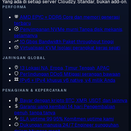
Yang ada di setiap server Cloudzy. Standar, bukan add-on.
PERFORMA
AMD EPYC + DDR5
Core dan memori generasi
terbaru
Penyimpanan NVMe murni
Tanpa disk mekanis,
selamanya
10 Gbps Bandwidth
Paket throughput tinggi
Virtualisasi KVM
Isolasi perangkat keras sejati
JARINGAN GLOBAL
13 Lokasi
NA, Eropa, Timur Tengah, APAC
Perlindungan DDoS
Mitigasi serangan bawaan
IPv6 + IPv4 khusus
v6 native, v4 milik Anda
PENAGIHAN & KEPERCAYAAN
Bayar dengan kripto
BTC, XMR, USDT, dan lainnya
Garansi uang kembali 14 hari
Pengembalian
penuh, tanpa tanya
SLA uptime 99,95%
Komitmen uptime kami
Dukungan manusia 24/7
Engineer sungguhan,