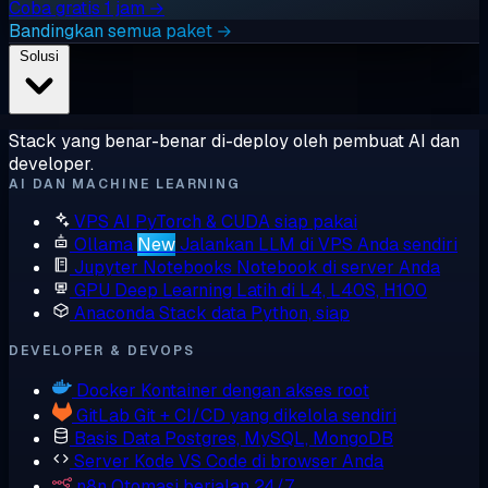
Coba gratis 1 jam →
Bandingkan semua paket →
Solusi
Stack yang benar-benar di-deploy oleh pembuat AI dan
developer.
AI DAN MACHINE LEARNING
VPS AI
PyTorch & CUDA siap pakai
Ollama
New
Jalankan LLM di VPS Anda sendiri
Jupyter Notebooks
Notebook di server Anda
GPU Deep Learning
Latih di L4, L40S, H100
Anaconda
Stack data Python, siap
DEVELOPER & DEVOPS
Docker
Kontainer dengan akses root
GitLab
Git + CI/CD yang dikelola sendiri
Basis Data
Postgres, MySQL, MongoDB
Server Kode
VS Code di browser Anda
n8n
Otomasi berjalan 24/7