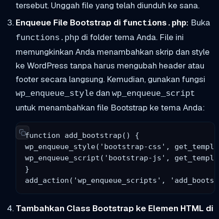
tersebut. Unggah file yang telah diunduh ke sana.
Enqueue File Bootstrap di
:
Buka
functions.php
di folder tema Anda. File ini
functions.php
memungkinkan Anda menambahkan skrip dan style
ke WordPress tanpa harus mengubah header atau
footer secara langsung. Kemudian, gunakan fungsi
dan
wp_enqueue_style
wp_enqueue_script
untuk menambahkan file Bootstrap ke tema Anda:
function add_bootstrap() {

wp_enqueue_style('bootstrap-css', get_templa
wp_enqueue_script('bootstrap-js', get_templa
}

add_action('wp_enqueue_scripts', 'add_bootst
Tambahkan Class Bootstrap ke Elemen HTML di