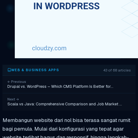
43 of 68 articles
WEB & BUSINESS APPS
←
Previous
Drupal vs. WordPress – Which CMS Platform Is Better for…
Next
→
Scala vs Java: Comprehensive Comparison and Job Market …
Membangun website dari nol bisa terasa sangat rumit
bagi pemula. Mulai dari konfigurasi yang tepat agar
website terlihat bagus dan responsif, hingga langkah-