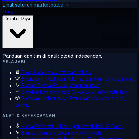
Lihat seluruh marketplace →
Harga
Sumber Daya
Panduan dan tim di balik cloud independen.
PELAJARI
Blog
Panduan & catatan teknik
Basis pengetahuan
Tutorial langkah demi langkah
Ruang Berita
Pers & pengumuman
Bandingkan penyedia
Cloudzy vs alternatif lain
Semua sumber daya
Panduan, dokumen, alat,
berita
ALAT & KEPERCAYAAN
Kaca Reflektif
Uji jaringan kami dari IP Anda
Status layanan
Uptime waktu nyata