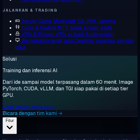
JALANKAN & TRADING
Server Game
Minecraft, CS, ARK, lainnya
Forex & trading
MT5 dekat broker Anda
VPN & Privasi
VPN pribadi Anda sendiri
Workstation jarak jauh
Desktop yang tak pernah
tidur
Solusi
Training dan inferensi AI
Dari ide sampai model terpasang dalam 60 menit. Image
PyTorch, CUDA, vLLM, dan TGI siap pakai di setiap tier
GPU.
Lihat beban kerja AI →
Bicara dengan tim kami →
Fitur