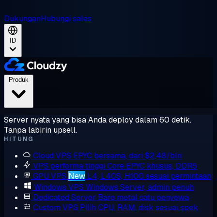
Dukungan
Hubungi sales
ID
Produk
Server nyata yang bisa Anda deploy dalam 60 detik.
Tanpa labirin upsell.
HITUNG
Cloud VPS
EPYC bersama, dari $2,48/bln
VPS performa tinggi
Core EPYC khusus, DDR5
GPU VPS
New
L4, L40S, H100 sesuai permintaan
Windows VPS
Windows Server, admin penuh
Dedicated Server
Bare metal satu penyewa
Custom VPS
Pilih CPU, RAM, disk sesuai spek