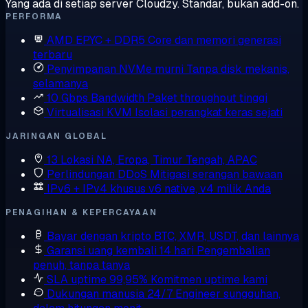
Yang ada di setiap server Cloudzy. Standar, bukan add-on.
PERFORMA
AMD EPYC + DDR5
Core dan memori generasi
terbaru
Penyimpanan NVMe murni
Tanpa disk mekanis,
selamanya
10 Gbps Bandwidth
Paket throughput tinggi
Virtualisasi KVM
Isolasi perangkat keras sejati
JARINGAN GLOBAL
13 Lokasi
NA, Eropa, Timur Tengah, APAC
Perlindungan DDoS
Mitigasi serangan bawaan
IPv6 + IPv4 khusus
v6 native, v4 milik Anda
PENAGIHAN & KEPERCAYAAN
Bayar dengan kripto
BTC, XMR, USDT, dan lainnya
Garansi uang kembali 14 hari
Pengembalian
penuh, tanpa tanya
SLA uptime 99,95%
Komitmen uptime kami
Dukungan manusia 24/7
Engineer sungguhan,