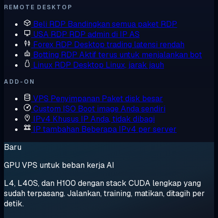
REMOTE DESKTOP
Beli RDP
Bandingkan semua paket RDP
USA RDP
RDP admin di IP AS
Forex RDP
Desktop trading latensi rendah
Botting RDP
Aktif terus untuk menjalankan bot
Linux RDP
Desktop Linux, jarak jauh
ADD-ON
VPS Penyimpanan
Paket disk besar
Custom ISO
Boot image Anda sendiri
IPv4 Khusus
IP Anda, tidak dibagi
IP tambahan
Beberapa IPv4 per server
Baru
GPU VPS untuk beban kerja AI
L4, L40S, dan H100 dengan stack CUDA lengkap yang
sudah terpasang. Jalankan, training, matikan, ditagih per
detik.