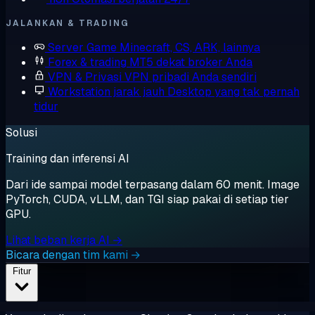
JALANKAN & TRADING
Server Game
Minecraft, CS, ARK, lainnya
Forex & trading
MT5 dekat broker Anda
VPN & Privasi
VPN pribadi Anda sendiri
Workstation jarak jauh
Desktop yang tak pernah
tidur
Solusi
Training dan inferensi AI
Dari ide sampai model terpasang dalam 60 menit. Image
PyTorch, CUDA, vLLM, dan TGI siap pakai di setiap tier
GPU.
Lihat beban kerja AI →
Bicara dengan tim kami →
Fitur