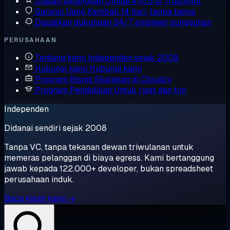
Ulasan pelanggan
Dinilai 4,6/5 di Trustpilot
Garansi Uang Kembali
14 hari, tanpa tanya
Dapatkan dukungan
24/7, engineer sungguhan
PERUSAHAAN
Tentang kami
Independen sejak 2008
Hubungi kami
Hubungi kami
Program Bisnis
Skalakan di Cloudzy
Program Pendidikan
Untuk riset dan tim
Independen
Didanai sendiri sejak 2008
Tanpa VC, tanpa tekanan dewan triwulanan untuk
memeras pelanggan di biaya egress. Kami bertanggung
jawab kepada 122.000+ developer, bukan spreadsheet
perusahaan induk.
Baca kisah kami →