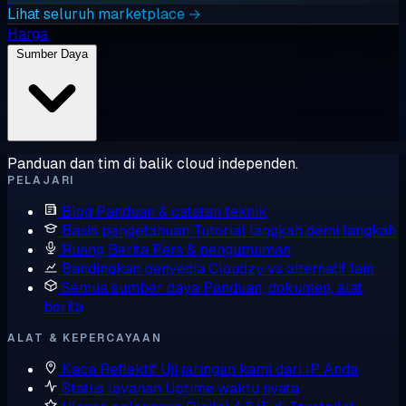
Lihat seluruh marketplace →
Harga
Sumber Daya
Panduan dan tim di balik cloud independen.
PELAJARI
Blog
Panduan & catatan teknik
Basis pengetahuan
Tutorial langkah demi langkah
Ruang Berita
Pers & pengumuman
Bandingkan penyedia
Cloudzy vs alternatif lain
Semua sumber daya
Panduan, dokumen, alat,
berita
ALAT & KEPERCAYAAN
Kaca Reflektif
Uji jaringan kami dari IP Anda
Status layanan
Uptime waktu nyata