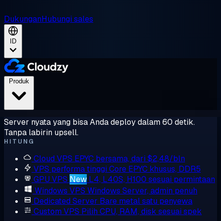
Dukungan
Hubungi sales
ID
Produk
Server nyata yang bisa Anda deploy dalam 60 detik.
Tanpa labirin upsell.
HITUNG
Cloud VPS
EPYC bersama, dari $2,48/bln
VPS performa tinggi
Core EPYC khusus, DDR5
GPU VPS
New
L4, L40S, H100 sesuai permintaan
Windows VPS
Windows Server, admin penuh
Dedicated Server
Bare metal satu penyewa
Custom VPS
Pilih CPU, RAM, disk sesuai spek