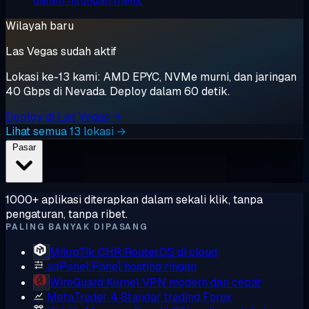
dalam hitungan menit
Wilayah baru
Las Vegas sudah aktif
Lokasi ke-13 kami: AMD EPYC, NVMe murni, dan jaringan
40 Gbps di Nevada. Deploy dalam 60 detik.
Deploy di Las Vegas →
Lihat semua 13 lokasi →
Pasar
1000+ aplikasi diterapkan dalam sekali klik, tanpa
pengaturan, tanpa ribet.
PALING BANYAK DIPASANG
MikroTik CHR
RouterOS di cloud
aaPanel
Panel hosting ringan
WireGuard
Kernel VPN modern dan cepat
MetaTrader 4
Standar trading Forex