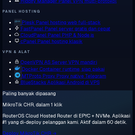
Hiddify Manager
Panel VPN multi-protokol
PANEL HOSTING
Plesk
Panel hosting web full-stack
FastPanel
Panel server gratis dan cepat
CloudPanel
Panel PHP & Node.js
cPanel
Panel hosting klasik
VPN & ALAT
OpenVPN AS
Server VPN mandiri
Docker
Container runtime, siap pakai
MTProto Proxy
Proxy native Telegram
BlueStacks
Aplikasi Android di VPS
Paling banyak dipasang
MikroTik CHR, dalam 1 klik
RouterOS Cloud Hosted Router di EPYC + NVMe. Aplikasi
#1 yang di-deploy pelanggan kami. Aktif dalam 60 detik.
Deploy MikroTik CHR →