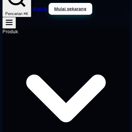
Masuk
Mulai sekarang
⌘K
Pencarian
Produk