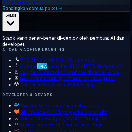
Coba gratis 1 jam →
Bandingkan semua paket →
Solusi
Stack yang benar-benar di-deploy oleh pembuat AI dan
developer.
AI DAN MACHINE LEARNING
VPS AI
PyTorch & CUDA siap pakai
Ollama
New
Jalankan LLM di VPS Anda sendiri
Jupyter Notebooks
Notebook di server Anda
GPU Deep Learning
Latih di L4, L40S, H100
Anaconda
Stack data Python, siap
DEVELOPER & DEVOPS
Docker
Kontainer dengan akses root
GitLab
Git + CI/CD yang dikelola sendiri
Basis Data
Postgres, MySQL, MongoDB
Server Kode
VS Code di browser Anda
n8n
Otomasi berjalan 24/7