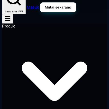
Masuk
Mulai sekarang
⌘K
Pencarian
Produk