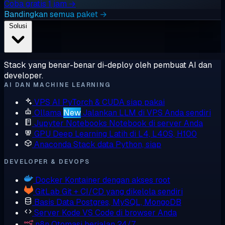
Coba gratis 1 jam →
Bandingkan semua paket →
Solusi
Stack yang benar-benar di-deploy oleh pembuat AI dan
developer.
AI DAN MACHINE LEARNING
VPS AI
PyTorch & CUDA siap pakai
Ollama
New
Jalankan LLM di VPS Anda sendiri
Jupyter Notebooks
Notebook di server Anda
GPU Deep Learning
Latih di L4, L40S, H100
Anaconda
Stack data Python, siap
DEVELOPER & DEVOPS
Docker
Kontainer dengan akses root
GitLab
Git + CI/CD yang dikelola sendiri
Basis Data
Postgres, MySQL, MongoDB
Server Kode
VS Code di browser Anda
n8n
Otomasi berjalan 24/7