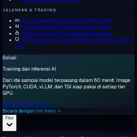
JALANKAN & TRADING
Server Game
Minecraft, CS, ARK, lainnya
Forex & trading
MT5 dekat broker Anda
VPN & Privasi
VPN pribadi Anda sendiri
Workstation jarak jauh
Desktop yang tak pernah
tidur
Solusi
Training dan inferensi AI
Dari ide sampai model terpasang dalam 60 menit. Image
PyTorch, CUDA, vLLM, dan TGI siap pakai di setiap tier
GPU.
Lihat beban kerja AI →
Bicara dengan tim kami →
Fitur