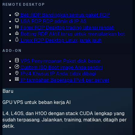
REMOTE DESKTOP
Beli RDP
Bandingkan semua paket RDP
USA RDP
RDP admin di IP AS
Forex RDP
Desktop trading latensi rendah
Botting RDP
Aktif terus untuk menjalankan bot
Linux RDP
Desktop Linux, jarak jauh
ADD-ON
VPS Penyimpanan
Paket disk besar
Custom ISO
Boot image Anda sendiri
IPv4 Khusus
IP Anda, tidak dibagi
IP tambahan
Beberapa IPv4 per server
Baru
GPU VPS untuk beban kerja AI
L4, L40S, dan H100 dengan stack CUDA lengkap yang
sudah terpasang. Jalankan, training, matikan, ditagih per
detik.