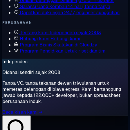
Ulasan pelanggan
Dinilai 4,6/5 di Trustpilot
Garansi Uang Kembali
14 hari, tanpa tanya
Dapatkan dukungan
24/7, engineer sungguhan
PERUSAHAAN
Tentang kami
Independen sejak 2008
Hubungi kami
Hubungi kami
Program Bisnis
Skalakan di Cloudzy
Program Pendidikan
Untuk riset dan tim
Independen
Didanai sendiri sejak 2008
Tanpa VC, tanpa tekanan dewan triwulanan untuk
memeras pelanggan di biaya egress. Kami bertanggung
jawab kepada 122.000+ developer, bukan spreadsheet
perusahaan induk.
Baca kisah kami →