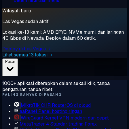
dalam hitungan menit
Wilayah baru
Las Vegas sudah aktif
Lokasi ke-13 kami: AMD EPYC, NVMe murni, dan jaringan
40 Gbps di Nevada. Deploy dalam 60 detik.
Deploy di Las Vegas →
Lihat semua 13 lokasi →
Pasar
1000+ aplikasi diterapkan dalam sekali klik, tanpa
pengaturan, tanpa ribet.
PALING BANYAK DIPASANG
MikroTik CHR
RouterOS di cloud
aaPanel
Panel hosting ringan
WireGuard
Kernel VPN modern dan cepat
MetaTrader 4
Standar trading Forex