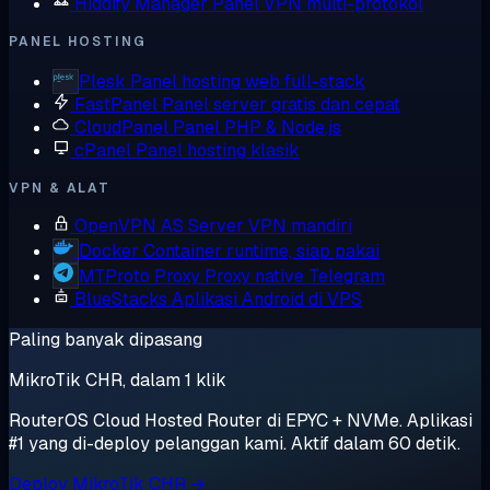
Hiddify Manager
Panel VPN multi-protokol
PANEL HOSTING
Plesk
Panel hosting web full-stack
FastPanel
Panel server gratis dan cepat
CloudPanel
Panel PHP & Node.js
cPanel
Panel hosting klasik
VPN & ALAT
OpenVPN AS
Server VPN mandiri
Docker
Container runtime, siap pakai
MTProto Proxy
Proxy native Telegram
BlueStacks
Aplikasi Android di VPS
Paling banyak dipasang
MikroTik CHR, dalam 1 klik
RouterOS Cloud Hosted Router di EPYC + NVMe. Aplikasi
#1 yang di-deploy pelanggan kami. Aktif dalam 60 detik.
Deploy MikroTik CHR →