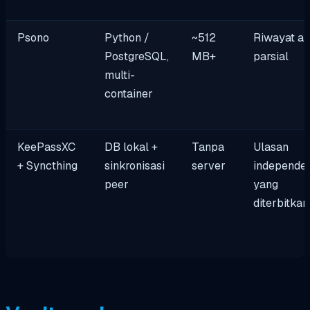
Psono
Python /
~512
Riwayat au
PostgreSQL,
MB+
parsial
multi-
container
KeePassXC
DB lokal +
Tanpa
Ulasan
+ Syncthing
sinkronisasi
server
independe
peer
yang
diterbitkan