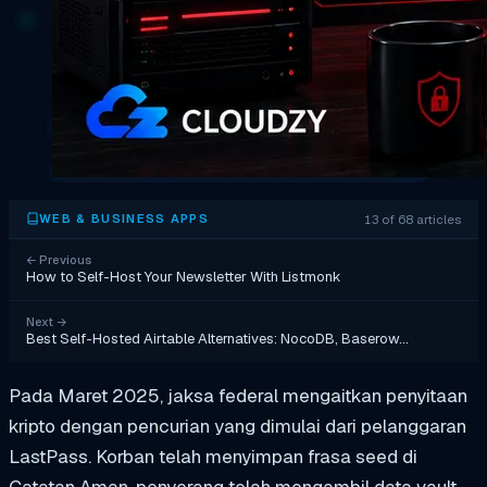
13 of 68 articles
WEB & BUSINESS APPS
←
Previous
How to Self-Host Your Newsletter With Listmonk
Next
→
Best Self-Hosted Airtable Alternatives: NocoDB, Baserow…
Pada Maret 2025, jaksa federal mengaitkan penyitaan
kripto dengan pencurian yang dimulai dari pelanggaran
LastPass. Korban telah menyimpan frasa seed di
Catatan Aman, penyerang telah mengambil data vault