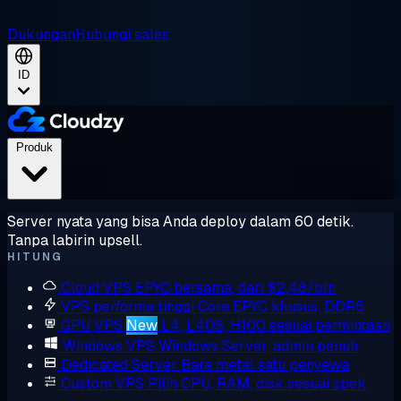
Dukungan
Hubungi sales
ID
Produk
Server nyata yang bisa Anda deploy dalam 60 detik.
Tanpa labirin upsell.
HITUNG
Cloud VPS
EPYC bersama, dari $2,48/bln
VPS performa tinggi
Core EPYC khusus, DDR5
GPU VPS
New
L4, L40S, H100 sesuai permintaan
Windows VPS
Windows Server, admin penuh
Dedicated Server
Bare metal satu penyewa
Custom VPS
Pilih CPU, RAM, disk sesuai spek