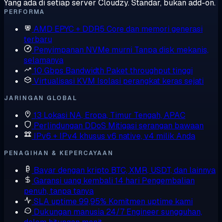
Yang ada di setiap server Cloudzy. Standar, bukan add-on.
PERFORMA
AMD EPYC + DDR5
Core dan memori generasi
terbaru
Penyimpanan NVMe murni
Tanpa disk mekanis,
selamanya
10 Gbps Bandwidth
Paket throughput tinggi
Virtualisasi KVM
Isolasi perangkat keras sejati
JARINGAN GLOBAL
13 Lokasi
NA, Eropa, Timur Tengah, APAC
Perlindungan DDoS
Mitigasi serangan bawaan
IPv6 + IPv4 khusus
v6 native, v4 milik Anda
PENAGIHAN & KEPERCAYAAN
Bayar dengan kripto
BTC, XMR, USDT, dan lainnya
Garansi uang kembali 14 hari
Pengembalian
penuh, tanpa tanya
SLA uptime 99,95%
Komitmen uptime kami
Dukungan manusia 24/7
Engineer sungguhan,