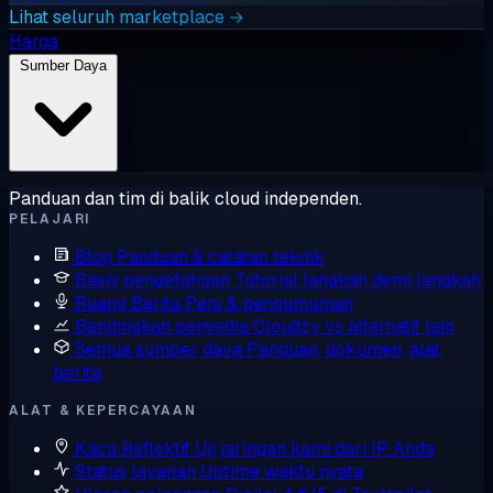
Lihat seluruh marketplace →
Harga
Sumber Daya
Panduan dan tim di balik cloud independen.
PELAJARI
Blog
Panduan & catatan teknik
Basis pengetahuan
Tutorial langkah demi langkah
Ruang Berita
Pers & pengumuman
Bandingkan penyedia
Cloudzy vs alternatif lain
Semua sumber daya
Panduan, dokumen, alat,
berita
ALAT & KEPERCAYAAN
Kaca Reflektif
Uji jaringan kami dari IP Anda
Status layanan
Uptime waktu nyata