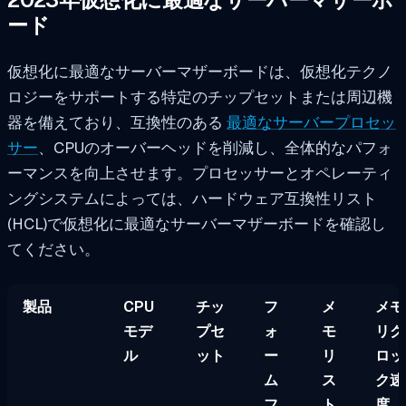
ード
仮想化に最適なサーバーマザーボードは、仮想化テクノ
ロジーをサポートする特定のチップセットまたは周辺機
器を備えており、互換性のある
最適なサーバープロセッ
サー
、CPUのオーバーヘッドを削減し、全体的なパフォ
ーマンスを向上させます。プロセッサーとオペレーティ
ングシステムによっては、ハードウェア互換性リスト
(HCL)で仮想化に最適なサーバーマザーボードを確認し
てください。
製品
CPU
チッ
フ
メ
メモ
モデ
プセ
ォ
モ
リク
ル
ット
ー
リ
ロッ
ム
ス
ク速
フ
ト
度