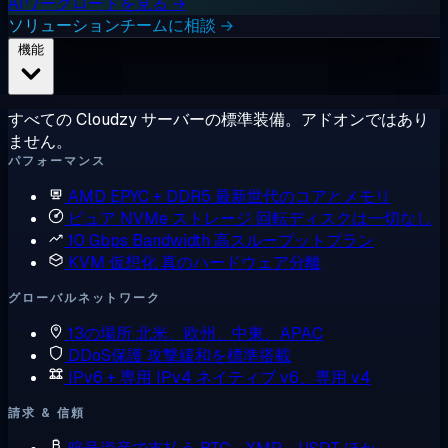
AIワークロードを見る →
ソリューションチームに相談 →
機能
すべての Cloudzy サーバーの標準装備。アドオンではあり
ません。
パフォーマンス
AMD EPYC + DDR5
最新世代のコアとメモリ
ピュア NVMe ストレージ
回転ディスクは一切なし
10 Gbps Bandwidth
高スループットプラン
KVM 仮想化
真のハードウェア分離
グローバルネットワーク
13の場所
北米、欧州、中東、APAC
DDoS保護
攻撃緩和を標準搭載
IPv6 + 専用 IPv4
ネイティブ v6、専用 v4
請求 & 信頼