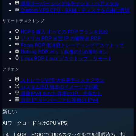
専用サーバー
シングルテナント・ベアメタル
Custom VPS
CPU・RAM・ディスクを自由に選択
リモートデスクトップ
RDPを購入
すべての RDP プランを比較
アメリカ RDP
米国 IP の管理者 RDP
Forex RDP
低遅延トレーディングデスクトップ
Botting RDP
ボット稼働のため常時オン
Linux RDP
Linux デスクトップ、リモート
アドオン
ストレージVPS
大容量ディスクプラン
カスタムISO
独自のイメージで起動
専用IPv4
あなた専用の IP、共有なし
追加 IP
サーバーごとに複数の IPv4
新しい
AIワークロード向けGPU VPS
L4、L40S、H100にCUDAスタックをフル搭載済み。起