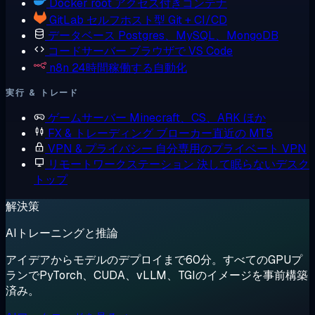
Docker
root アクセス付きコンテナ
GitLab
セルフホスト型 Git + CI/CD
データベース
Postgres、MySQL、MongoDB
コードサーバー
ブラウザで VS Code
n8n
24時間稼働する自動化
実行 & トレード
ゲームサーバー
Minecraft、CS、ARK ほか
FX & トレーディング
ブローカー直近の MT5
VPN & プライバシー
自分専用のプライベート VPN
リモートワークステーション
決して眠らないデスク
トップ
解決策
AIトレーニングと推論
アイデアからモデルのデプロイまで60分。すべてのGPUプ
ランでPyTorch、CUDA、vLLM、TGIのイメージを事前構築
済み。