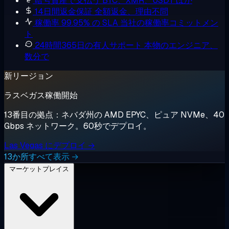
暗号資産で支払う
BTC、XMR、USDT ほか
14日間返金保証
全額返金、理由不問
稼働率 99.95% の SLA
当社の稼働率コミットメン
ト
24時間365日の有人サポート
本物のエンジニア、
数分で
新リージョン
ラスベガス稼働開始
13番目の拠点：ネバダ州の AMD EPYC、ピュア NVMe、40
Gbps ネットワーク。60秒でデプロイ。
Las Vegas にデプロイ →
13か所すべて表示 →
マーケットプレイス