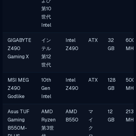
よび
第10
世代
Intel
GIGABYTE
イン
Intel
ATX
32
600
Z490
テル
Z490
GB
MH
Gaming X
第12
世代
MSI MEG
10th
Intel
ATX
128
500
Z490
Gen
Z490
GB
MH
Godlike
Intel
Asus TUF
AMD
AMD
マ
12
213
Gaming
Ryzen
B550
イ
GB
MH
B550M-
第3世
ク