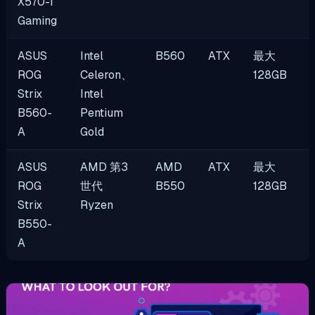
X570-I
Gaming
ASUS
Intel
B560
ATX
最大
ROG
Celeron、
128GB
Strix
Intel
B560-
Pentium
A
Gold
ASUS
AMD 第3
AMD
ATX
最大
ROG
世代
B550
128GB
Strix
Ryzen
B550-
A