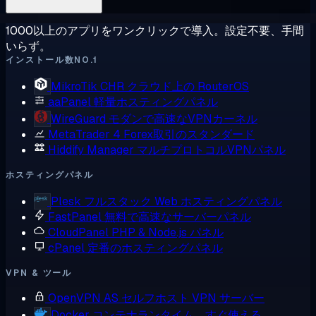
1000以上のアプリをワンクリックで導入。設定不要、手間
いらず。
インストール数NO.1
MikroTik CHR
クラウド上の RouterOS
aaPanel
軽量ホスティングパネル
WireGuard
モダンで高速なVPNカーネル
MetaTrader 4
Forex取引のスタンダード
Hiddify Manager
マルチプロトコルVPNパネル
ホスティングパネル
Plesk
フルスタック Web ホスティングパネル
FastPanel
無料で高速なサーバーパネル
CloudPanel
PHP & Node.js パネル
cPanel
定番のホスティングパネル
VPN & ツール
OpenVPN AS
セルフホスト VPN サーバー
Docker
コンテナランタイム、すぐ使える