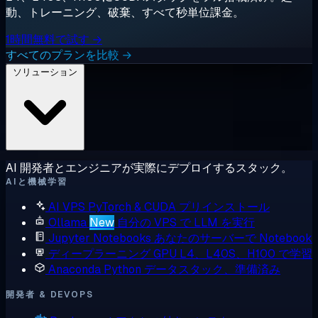
動、トレーニング、破棄、すべて秒単位課金。
1時間無料で試す →
すべてのプランを比較 →
ソリューション
AI 開発者とエンジニアが実際にデプロイするスタック。
AIと機械学習
AI VPS
PyTorch & CUDA プリインストール
Ollama
New
自分の VPS で LLM を実行
Jupyter Notebooks
あなたのサーバーで Notebook
ディープラーニング GPU
L4、L40S、H100 で学習
Anaconda
Python データスタック、準備済み
開発者 & DEVOPS