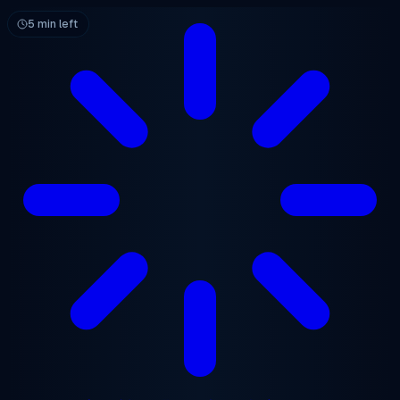
メインコンテンツへスキップ
5 min left