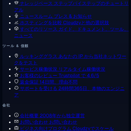
ナレッジベース
ステップバイステップのチュートリ
アル
ニュースルーム
プレス & お知らせ
ホスティングを比較
Cloudzyと他の選択肢
すべてのリソース
ガイド、ドキュメント、ツール、
ニュース
ツール & 信頼
ルッキンググラス
あなたの IP から当社ネットワー
クをテスト
サービス稼働状況
リアルタイム稼働状況
お客様のレビュー
Trustpilot で 4.6/5
返金保証
14日間、理由不問
サポートを受ける
24時間365日、本物のエンジニ
ア
会社
会社概要
2008年から独立運営
お問い合わせ
お問い合わせ
ビジネス向けプログラム
Cloudzyでスケール