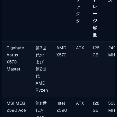
ァ
レ
ク
ー
タ
ジ
容
量
Gigabyte
第3世
AMD
ATX
128
240
Aorus
代お
X570
GB
MH
X570
よび
Master
第2世
代
AMD
Ryzen
MSI MEG
第11世
Intel
ATX
128
560
Z590 Ace
代お
Z590
GB
MH