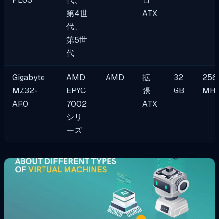
PLUS
代、
ロ
第4世
ATX
代、
第5世
代
Gigabyte
AMD
AMD
拡
32
256
MZ32-
EPYC
張
GB
MH
AR0
7002
ATX
シリ
ーズ