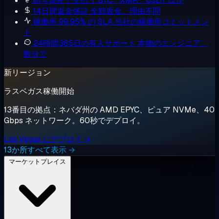
暗号資産で支払う
BTC、XMR、USDT ほか
14日間返金保証
全額返金、理由不問
稼働率 99.95% の SLA
当社の稼働率コミットメン
ト
24時間365日の有人サポート
本物のエンジニア、
数分で
新リージョン
ラスベガス稼働開始
13番目の拠点：ネバダ州の AMD EPYC、ピュア NVMe、40
Gbps ネットワーク。60秒でデプロイ。
Las Vegas にデプロイ →
13か所すべて表示 →
マーケットプレイス