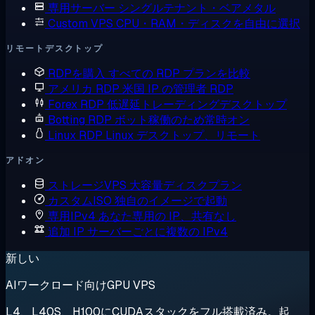
専用サーバー
シングルテナント・ベアメタル
Custom VPS
CPU・RAM・ディスクを自由に選択
リモートデスクトップ
RDPを購入
すべての RDP プランを比較
アメリカ RDP
米国 IP の管理者 RDP
Forex RDP
低遅延トレーディングデスクトップ
Botting RDP
ボット稼働のため常時オン
Linux RDP
Linux デスクトップ、リモート
アドオン
ストレージVPS
大容量ディスクプラン
カスタムISO
独自のイメージで起動
専用IPv4
あなた専用の IP、共有なし
追加 IP
サーバーごとに複数の IPv4
新しい
AIワークロード向けGPU VPS
L4、L40S、H100にCUDAスタックをフル搭載済み。起