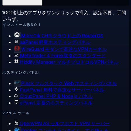
1000以上のアプリをワンクリックで導入。設定不要、手間
いらず。
インストール数NO.1
MikroTik CHR
クラウド上の RouterOS
aaPanel
軽量ホスティングパネル
WireGuard
モダンで高速なVPNカーネル
MetaTrader 4
Forex取引のスタンダード
Hiddify Manager
マルチプロトコルVPNパネル
ホスティングパネル
Plesk
フルスタック Web ホスティングパネル
FastPanel
無料で高速なサーバーパネル
CloudPanel
PHP & Node.js パネル
cPanel
定番のホスティングパネル
VPN & ツール
OpenVPN AS
セルフホスト VPN サーバー
Docker
コンテナランタイム、すぐ使える