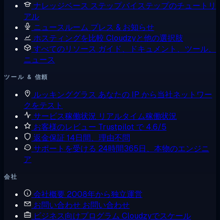
ナレッジベース
ステップバイステップのチュートリ
アル
ニュースルーム
プレス & お知らせ
ホスティングを比較
Cloudzyと他の選択肢
すべてのリソース
ガイド、ドキュメント、ツール、
ニュース
ツール & 信頼
ルッキンググラス
あなたの IP から当社ネットワー
クをテスト
サービス稼働状況
リアルタイム稼働状況
お客様のレビュー
Trustpilot で 4.6/5
返金保証
14日間、理由不問
サポートを受ける
24時間365日、本物のエンジニ
ア
会社
会社概要
2008年から独立運営
お問い合わせ
お問い合わせ
ビジネス向けプログラム
Cloudzyでスケール