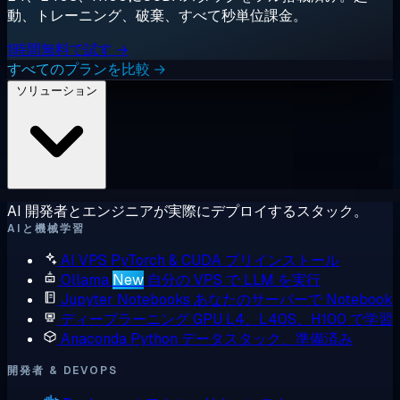
動、トレーニング、破棄、すべて秒単位課金。
1時間無料で試す →
すべてのプランを比較 →
ソリューション
AI 開発者とエンジニアが実際にデプロイするスタック。
AIと機械学習
AI VPS
PyTorch & CUDA プリインストール
Ollama
New
自分の VPS で LLM を実行
Jupyter Notebooks
あなたのサーバーで Notebook
ディープラーニング GPU
L4、L40S、H100 で学習
Anaconda
Python データスタック、準備済み
開発者 & DEVOPS