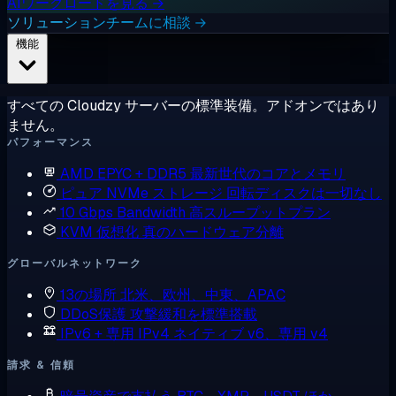
AIワークロードを見る →
ソリューションチームに相談 →
機能
すべての Cloudzy サーバーの標準装備。アドオンではあり
ません。
パフォーマンス
AMD EPYC + DDR5
最新世代のコアとメモリ
ピュア NVMe ストレージ
回転ディスクは一切なし
10 Gbps Bandwidth
高スループットプラン
KVM 仮想化
真のハードウェア分離
グローバルネットワーク
13の場所
北米、欧州、中東、APAC
DDoS保護
攻撃緩和を標準搭載
IPv6 + 専用 IPv4
ネイティブ v6、専用 v4
請求 & 信頼