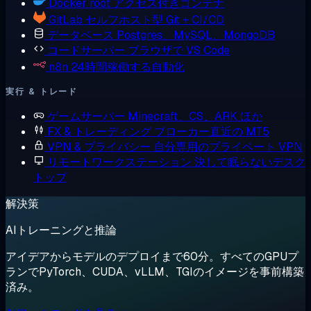
Docker
root アクセス付きコンテナ
GitLab
セルフホスト型 Git + CI/CD
データベース
Postgres、MySQL、MongoDB
コードサーバー
ブラウザで VS Code
n8n
24時間稼働する自動化
実行 & トレード
ゲームサーバー
Minecraft、CS、ARK ほか
FX & トレーディング
ブローカー直近の MT5
VPN & プライバシー
自分専用のプライベート VPN
リモートワークステーション
決して眠らないデスク
トップ
解決策
AIトレーニングと推論
アイデアからモデルのデプロイまで60分。すべてのGPUプ
ランでPyTorch、CUDA、vLLM、TGIのイメージを事前構築
済み。