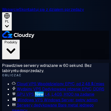
Wsparcie
Skontaktuj się z działem sprzedaży
PL
Produkty
Prawdziwe serwery wdrażane w 60 sekund. Bez
labiryntu dosprzedaży.
OBLICZAĆ
Cloud VPS
Współdzielony EPYC, od 2,48 $/mies
Wydajny VPS
Dedykowane rdzenie EPYC, DDR5
GPU VPS
New
L4, L40S, H100 na żądanie
Windows VPS
Windows Server, pełny admin
Serwery dedykowane
Bare metal jednego
najemcy