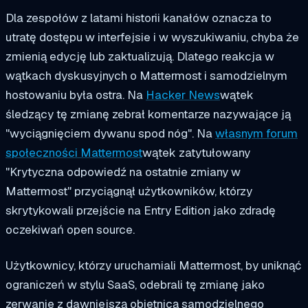
Dla zespołów z latami historii kanałów oznacza to
utratę dostępu w interfejsie i w wyszukiwaniu, chyba że
zmienią edycję lub zaktualizują. Dlatego reakcja w
wątkach dyskusyjnych o Mattermost i samodzielnym
hostowaniu była ostra. Na
Hacker News
wątek
śledzący tę zmianę zebrał komentarze nazywające ją
"wyciągnięciem dywanu spod nóg". Na
własnym forum
społeczności Mattermost
wątek zatytułowany
"Krytyczna odpowiedź na ostatnie zmiany w
Mattermost" przyciągnął użytkowników, którzy
skrytykowali przejście na Entry Edition jako zdradę
oczekiwań open source.
Użytkownicy, którzy uruchamiali Mattermost, by uniknąć
ograniczeń w stylu SaaS, odebrali tę zmianę jako
zerwanie z dawniejszą obietnicą samodzielnego