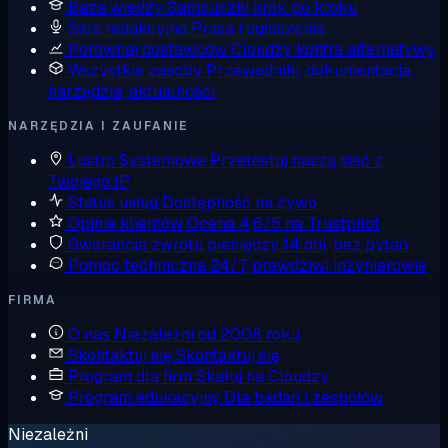
Baza wiedzy
Samouczki krok po kroku
Sala redakcyjna
Prasa i ogłoszenia
Porównaj dostawców
Cloudzy kontra alternatywy
Wszystkie zasoby
Przewodniki, dokumentacja,
narzędzia, aktualności
NARZĘDZIA I ZAUFANIE
Lustro Systemowe
Przetestuj naszą sieć z
Twojego IP
Status usług
Dostępność na żywo
Opinie klientów
Ocena 4,6/5 na Trustpilot
Gwarancja zwrotu pieniędzy
14 dni, bez pytań
Pomoc techniczna
24/7, prawdziwi inżynierowie
FIRMA
O nas
Niezależni od 2008 roku
Skontaktuj się
Skontaktuj się
Program dla firm
Skaluj na Cloudzy
Program edukacyjny
Dla badań i zespołów
Niezależni