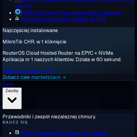
gotowe
MTProto Proxy
Proxy natywne dla Telegram
BlueStacks
Aplikacje Android na VPS
Najczęściej instalowane
MikroTik CHR, w 1 kliknięcie
RouterOS Cloud Hosted Router na EPYC + NVMe.
Aplikacja nr 1 naszych klientów. Działa w 60 sekund.
Wdróż MikroTik CHR →
Zobacz całe marketplace →
Ceny
Zasoby
Przewodniki i zespół niezależnej chmury.
NAUCZ SIĘ
Blog
Przewodniki i notatki inżynierskie