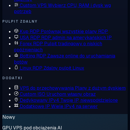
Custom VPS
Wybierz CPU, RAM i dysk wg
potrzeb
PULPIT ZDALNY
Kup RDP
Porównaj wszystkie plany RDP
USA RDP
RDP admin na amerykańskich IP
Forex RDP
Pulpit tradingowy o niskich
opóźnieniach
Botting RDP
Zawsze online do uruchamiania
botów
Linux RDP
Zdalny pulpit Linux
DODATKI
VPS do przechowywania
Plany z dużym dyskiem
Custom ISO
Uruchom własny obraz
Dedykowany IPv4
Twoje IP, niewspółdzielone
Dodatkowe IP
Wiele IPv4 na serwer
Nowy
GPU VPS pod obciążenia AI