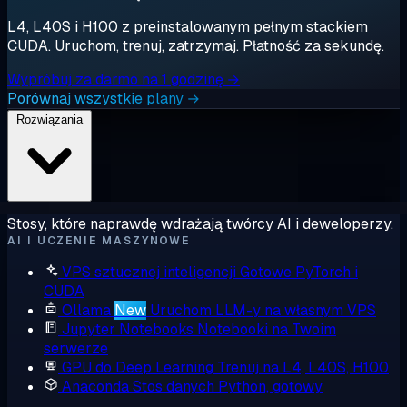
L4, L40S i H100 z preinstalowanym pełnym stackiem
CUDA. Uruchom, trenuj, zatrzymaj. Płatność za sekundę.
Wypróbuj za darmo na 1 godzinę →
Porównaj wszystkie plany →
Rozwiązania
Stosy, które naprawdę wdrażają twórcy AI i deweloperzy.
AI I UCZENIE MASZYNOWE
VPS sztucznej inteligencji
Gotowe PyTorch i
CUDA
Ollama
New
Uruchom LLM-y na własnym VPS
Jupyter Notebooks
Notebooki na Twoim
serwerze
GPU do Deep Learning
Trenuj na L4, L40S, H100
Anaconda
Stos danych Python, gotowy