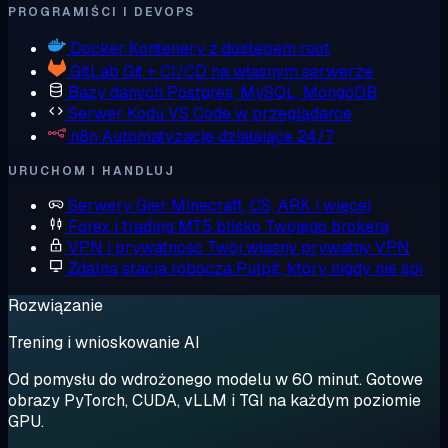
PROGRAMIŚCI I DEVOPS
Docker
Kontenery z dostępem root
GitLab
Git + CI/CD na własnym serwerze
Bazy danych
Postgres, MySQL, MongoDB
Serwer Kodu
VS Code w przeglądarce
n8n
Automatyzacje działające 24/7
URUCHOM I HANDLUJ
Serwery Gier
Minecraft, CS, ARK i więcej
Forex i trading
MT5 blisko Twojego brokera
VPN i prywatność
Twój własny prywatny VPN
Zdalna stacja robocza
Pulpit, który nigdy nie śpi
Rozwiązanie
Trening i wnioskowanie AI
Od pomysłu do wdrożonego modelu w 60 minut. Gotowe
obrazy PyTorch, CUDA, vLLM i TGI na każdym poziomie
GPU.