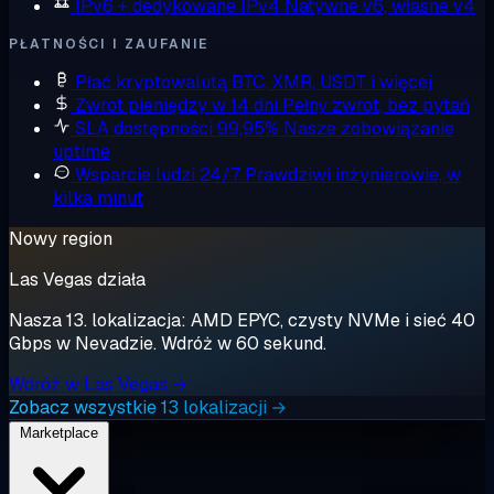
IPv6 + dedykowane IPv4
Natywne v6, własne v4
PŁATNOŚCI I ZAUFANIE
Płać kryptowalutą
BTC, XMR, USDT i więcej
Zwrot pieniędzy w 14 dni
Pełny zwrot, bez pytań
SLA dostępności 99,95%
Nasze zobowiązanie
uptime
Wsparcie ludzi 24/7
Prawdziwi inżynierowie, w
kilka minut
Nowy region
Las Vegas działa
Nasza 13. lokalizacja: AMD EPYC, czysty NVMe i sieć 40
Gbps w Nevadzie. Wdróż w 60 sekund.
Wdróż w Las Vegas →
Zobacz wszystkie 13 lokalizacji →
Marketplace