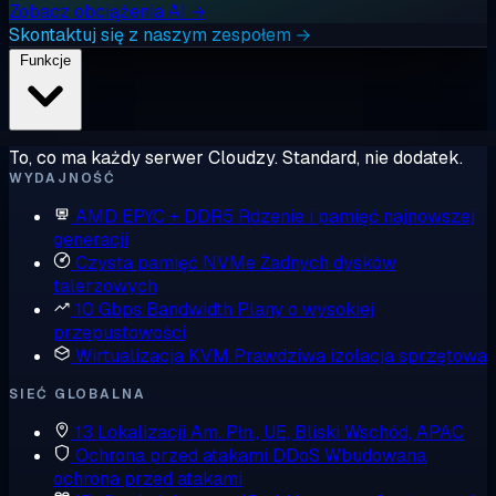
Zobacz obciążenia AI →
Skontaktuj się z naszym zespołem →
Funkcje
To, co ma każdy serwer Cloudzy. Standard, nie dodatek.
WYDAJNOŚĆ
AMD EPYC + DDR5
Rdzenie i pamięć najnowszej
generacji
Czysta pamięć NVMe
Żadnych dysków
talerzowych
10 Gbps Bandwidth
Plany o wysokiej
przepustowości
Wirtualizacja KVM
Prawdziwa izolacja sprzętowa
SIEĆ GLOBALNA
13 Lokalizacji
Am. Płn., UE, Bliski Wschód, APAC
Ochrona przed atakami DDoS
Wbudowana
ochrona przed atakami