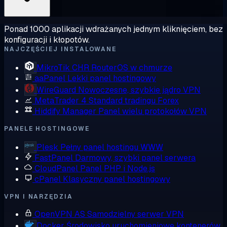
Ponad 1000 aplikacji wdrażanych jednym kliknięciem, bez
konfiguracji i kłopotów.
NAJCZĘŚCIEJ INSTALOWANE
MikroTik CHR
RouterOS w chmurze
aaPanel
Lekki panel hostingowy
WireGuard
Nowoczesne, szybkie jądro VPN
MetaTrader 4
Standard tradingu Forex
Hiddify Manager
Panel wielu protokołów VPN
PANELE HOSTINGOWE
Plesk
Pełny panel hostingu WWW
FastPanel
Darmowy, szybki panel serwera
CloudPanel
Panel PHP i Node.js
cPanel
Klasyczny panel hostingowy
VPN I NARZĘDZIA
OpenVPN AS
Samodzielny serwer VPN
Docker
Środowisko uruchomieniowe kontenerów,