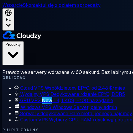
Wsparcie
Skontaktuj się z działem sprzedaży
PL
Produkty
Prawdziwe serwery wdrażane w 60 sekund. Bez labiryntu 
OBLICZAĆ
Cloud VPS
Współdzielony EPYC, od 2,48 $/mies
Wydajny VPS
Dedykowane rdzenie EPYC, DDR5
GPU VPS
New
L4, L40S, H100 na żądanie
Windows VPS
Windows Server, pełny admin
Serwery dedykowane
Bare metal jednego najemcy
Custom VPS
Wybierz CPU, RAM i dysk wg potrzeb
PULPIT ZDALNY