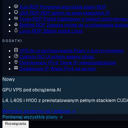
Kup RDP
Porównaj wszystkie plany RDP
USA RDP
RDP admin na amerykańskich IP
Forex RDP
Pulpit tradingowy o niskich opóźnieniac
Botting RDP
Zawsze online do uruchamiania botów
Linux RDP
Zdalny pulpit Linux
DODATKI
VPS do przechowywania
Plany z dużym dyskiem
Custom ISO
Uruchom własny obraz
Dedykowany IPv4
Twoje IP, niewspółdzielone
Dodatkowe IP
Wiele IPv4 na serwer
Nowy
GPU VPS pod obciążenia AI
L4, L40S i H100 z preinstalowanym pełnym stackiem CUDA. 
Wypróbuj za darmo na 1 godzinę →
Porównaj wszystkie plany →
Rozwiązania