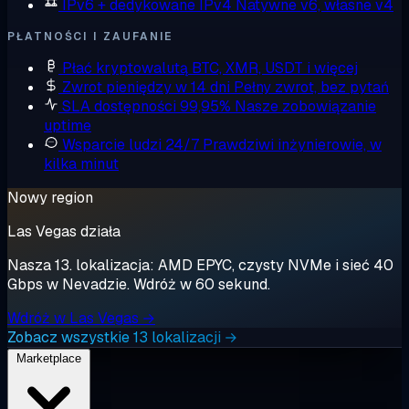
IPv6 + dedykowane IPv4
Natywne v6, własne v4
PŁATNOŚCI I ZAUFANIE
Płać kryptowalutą
BTC, XMR, USDT i więcej
Zwrot pieniędzy w 14 dni
Pełny zwrot, bez pytań
SLA dostępności 99,95%
Nasze zobowiązanie
uptime
Wsparcie ludzi 24/7
Prawdziwi inżynierowie, w
kilka minut
Nowy region
Las Vegas działa
Nasza 13. lokalizacja: AMD EPYC, czysty NVMe i sieć 40
Gbps w Nevadzie. Wdróż w 60 sekund.
Wdróż w Las Vegas →
Zobacz wszystkie 13 lokalizacji →
Marketplace