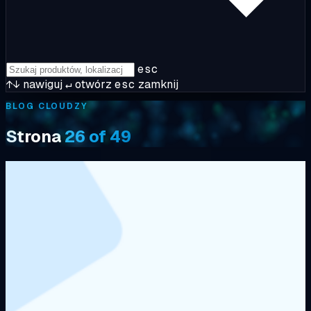
esc
↑↓
nawiguj
↵
otwórz
esc
zamknij
BLOG CLOUDZY
Strona
26 of 49