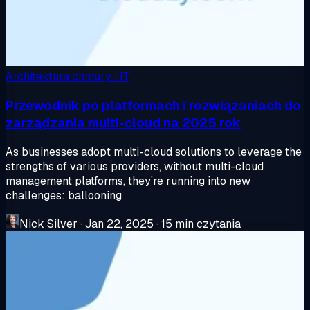
Architektura chmury i IT
Przewodnik po platformach i rozwiązaniach do
zarządzania multi-cloud na 2025 rok
As businesses adopt multi-cloud solutions to leverage the
strengths of various providers, without multi-cloud
management platforms, they’re running into new
challenges: ballooning
Nick Silver
·
Jan 22, 2025
·
15 min czytania