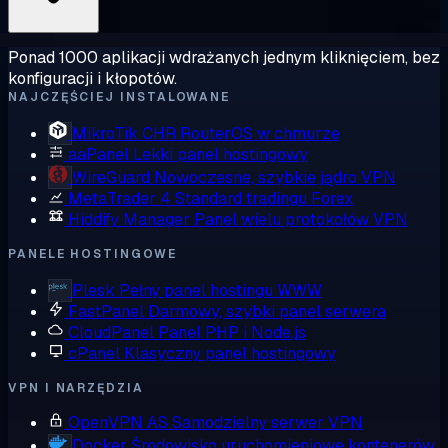
Ponad 1000 aplikacji wdrażanych jednym kliknięciem, bez
konfiguracji i kłopotów.
NAJCZĘŚCIEJ INSTALOWANE
MikroTik CHR
RouterOS w chmurze
aaPanel
Lekki panel hostingowy
WireGuard
Nowoczesne, szybkie jądro VPN
MetaTrader 4
Standard tradingu Forex
Hiddify Manager
Panel wielu protokołów VPN
PANELE HOSTINGOWE
Plesk
Pełny panel hostingu WWW
FastPanel
Darmowy, szybki panel serwera
CloudPanel
Panel PHP i Node.js
cPanel
Klasyczny panel hostingowy
VPN I NARZĘDZIA
OpenVPN AS
Samodzielny serwer VPN
Docker
Środowisko uruchomieniowe kontenerów,