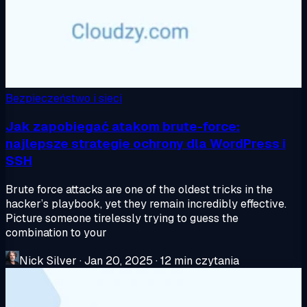
Bezpieczeństwo i sieci
Jak zapobiegać atakom brute-force:
najlepsze strategie ochrony dla WordPress i
SSH
Brute force attacks are one of the oldest tricks in the
hacker’s playbook, yet they remain incredibly effective.
Picture someone tirelessly trying to guess the
combination to your
Nick Silver
·
Jan 20, 2025
·
12 min czytania