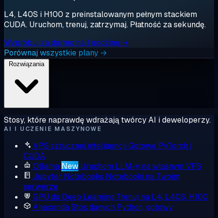
L4, L40S i H100 z preinstalowanym pełnym stackiem
CUDA. Uruchom, trenuj, zatrzymaj. Płatność za sekundę.
Wypróbuj za darmo na 1 godzinę →
Porównaj wszystkie plany →
Rozwiązania
Stosy, które naprawdę wdrażają twórcy AI i deweloperzy.
AI I UCZENIE MASZYNOWE
VPS sztucznej inteligencji
Gotowe PyTorch i
CUDA
Ollama
New
Uruchom LLM-y na własnym VPS
Jupyter Notebooks
Notebooki na Twoim
serwerze
GPU do Deep Learning
Trenuj na L4, L40S, H100
Anaconda
Stos danych Python, gotowy