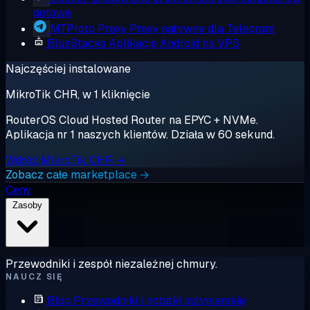
gotowe
MTProto Proxy
Proxy natywne dla Telegram
BlueStacks
Aplikacje Android na VPS
Najczęściej instalowane
MikroTik CHR, w 1 kliknięcie
RouterOS Cloud Hosted Router na EPYC + NVMe.
Aplikacja nr 1 naszych klientów. Działa w 60 sekund.
Wdróż MikroTik CHR →
Zobacz całe marketplace →
Ceny
Zasoby
Przewodniki i zespół niezależnej chmury.
NAUCZ SIĘ
Blog
Przewodniki i notatki inżynierskie