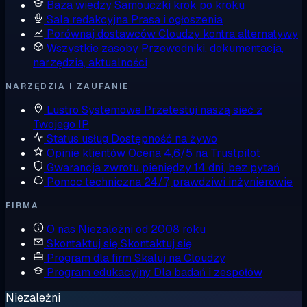
Baza wiedzy
Samouczki krok po kroku
Sala redakcyjna
Prasa i ogłoszenia
Porównaj dostawców
Cloudzy kontra alternatywy
Wszystkie zasoby
Przewodniki, dokumentacja,
narzędzia, aktualności
NARZĘDZIA I ZAUFANIE
Lustro Systemowe
Przetestuj naszą sieć z
Twojego IP
Status usług
Dostępność na żywo
Opinie klientów
Ocena 4,6/5 na Trustpilot
Gwarancja zwrotu pieniędzy
14 dni, bez pytań
Pomoc techniczna
24/7, prawdziwi inżynierowie
FIRMA
O nas
Niezależni od 2008 roku
Skontaktuj się
Skontaktuj się
Program dla firm
Skaluj na Cloudzy
Program edukacyjny
Dla badań i zespołów
Niezależni