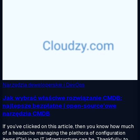
Narzędzia deweloperskie i DevOps
Jak wybrać właściwe rozwiązanie CMDB:
najlepsze bezpłatne i open-source'owe
narzędzia CMDB
If you’ve clicked on this article, then you know how much
of a headache managing the plethora of configuration
items (CIs) in an IT infrastructure can be. Thankfully, to