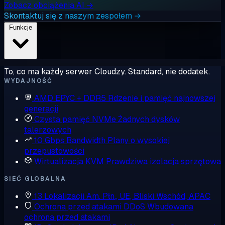
Zobacz obciążenia AI →
Skontaktuj się z naszym zespołem →
Funkcje
To, co ma każdy serwer Cloudzy. Standard, nie dodatek.
WYDAJNOŚĆ
AMD EPYC + DDR5
Rdzenie i pamięć najnowszej
generacji
Czysta pamięć NVMe
Żadnych dysków
talerzowych
10 Gbps Bandwidth
Plany o wysokiej
przepustowości
Wirtualizacja KVM
Prawdziwa izolacja sprzętowa
SIEĆ GLOBALNA
13 Lokalizacji
Am. Płn., UE, Bliski Wschód, APAC
Ochrona przed atakami DDoS
Wbudowana
ochrona przed atakami