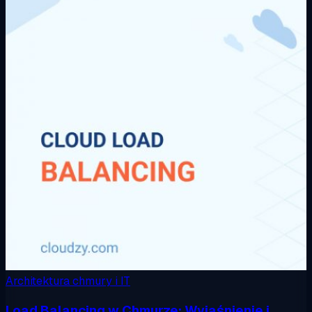
Architektura chmury i IT
Load Balancing w Chmurze: Wyjaśnienie i