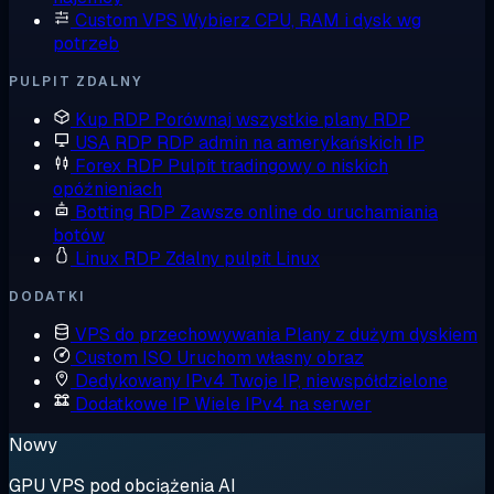
Custom VPS
Wybierz CPU, RAM i dysk wg
potrzeb
PULPIT ZDALNY
Kup RDP
Porównaj wszystkie plany RDP
USA RDP
RDP admin na amerykańskich IP
Forex RDP
Pulpit tradingowy o niskich
opóźnieniach
Botting RDP
Zawsze online do uruchamiania
botów
Linux RDP
Zdalny pulpit Linux
DODATKI
VPS do przechowywania
Plany z dużym dyskiem
Custom ISO
Uruchom własny obraz
Dedykowany IPv4
Twoje IP, niewspółdzielone
Dodatkowe IP
Wiele IPv4 na serwer
Nowy
GPU VPS pod obciążenia AI