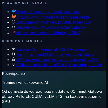
PROGRAMIŚCI I DEVOPS
Docker
Kontenery z dostępem root
GitLab
Git + CI/CD na własnym serwerze
Bazy danych
Postgres, MySQL, MongoDB
Serwer Kodu
VS Code w przeglądarce
n8n
Automatyzacje działające 24/7
URUCHOM I HANDLUJ
Serwery Gier
Minecraft, CS, ARK i więcej
Forex i trading
MT5 blisko Twojego brokera
VPN i prywatność
Twój własny prywatny VPN
Zdalna stacja robocza
Pulpit, który nigdy nie śpi
Rozwiązanie
Trening i wnioskowanie AI
Od pomysłu do wdrożonego modelu w 60 minut. Gotowe
obrazy PyTorch, CUDA, vLLM i TGI na każdym poziomie
GPU.