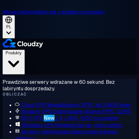
Wsparcie
Skontaktuj się z działem sprzedaży
PL
Produkty
Prawdziwe serwery wdrażane w 60 sekund. Bez
labiryntu dosprzedaży.
OBLICZAĆ
Cloud VPS
Współdzielony EPYC, od 2,48 $/mies
Wydajny VPS
Dedykowane rdzenie EPYC, DDR5
GPU VPS
New
L4, L40S, H100 na żądanie
Windows VPS
Windows Server, pełny admin
Serwery dedykowane
Bare metal jednego
najemcy