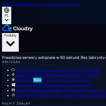
Wsparcie
Skontaktuj się z działem sprzedaży
PL
Produkty
Prawdziwe serwery wdrażane w 60 sekund. Bez labiryntu 
OBLICZAĆ
Cloud VPS
Współdzielony EPYC, od 2,48 $/mies
Wydajny VPS
Dedykowane rdzenie EPYC, DDR5
GPU VPS
New
L4, L40S, H100 na żądanie
Windows VPS
Windows Server, pełny admin
Serwery dedykowane
Bare metal jednego najemcy
Custom VPS
Wybierz CPU, RAM i dysk wg potrzeb
PULPIT ZDALNY