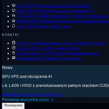
Kup RDP
Porównaj wszystkie plany RDP
USA RDP
RDP admin na amerykańskich IP
Forex RDP
Pulpit tradingowy o niskich opóźnieniac
Botting RDP
Zawsze online do uruchamiania botów
Linux RDP
Zdalny pulpit Linux
DODATKI
VPS do przechowywania
Plany z dużym dyskiem
Custom ISO
Uruchom własny obraz
Dedykowany IPv4
Twoje IP, niewspółdzielone
Dodatkowe IP
Wiele IPv4 na serwer
Nowy
GPU VPS pod obciążenia AI
L4, L40S i H100 z preinstalowanym pełnym stackiem CUDA. 
Wypróbuj za darmo na 1 godzinę →
Porównaj wszystkie plany →
Rozwiązania