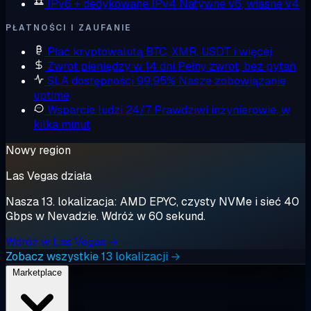
IPv6 + dedykowane IPv4
Natywne v6, własne v4
PŁATNOŚCI I ZAUFANIE
Płać kryptowalutą
BTC, XMR, USDT i więcej
Zwrot pieniędzy w 14 dni
Pełny zwrot, bez pytań
SLA dostępności 99,95%
Nasze zobowiązanie
uptime
Wsparcie ludzi 24/7
Prawdziwi inżynierowie, w
kilka minut
Nowy region
Las Vegas działa
Nasza 13. lokalizacja: AMD EPYC, czysty NVMe i sieć 40
Gbps w Nevadzie. Wdróż w 60 sekund.
Wdróż w Las Vegas →
Zobacz wszystkie 13 lokalizacji →
Marketplace