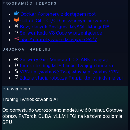
PROGRAMIŚCI I DEVOPS
Docker
Kontenery z dostępem root
GitLab
Git + CI/CD na własnym serwerze
Bazy danych
Postgres, MySQL, MongoDB
Serwer Kodu
VS Code w przeglądarce
n8n
Automatyzacje działające 24/7
URUCHOM I HANDLUJ
Serwery Gier
Minecraft, CS, ARK i więcej
Forex i trading
MT5 blisko Twojego brokera
VPN i prywatność
Twój własny prywatny VPN
Zdalna stacja robocza
Pulpit, który nigdy nie śpi
Rozwiązanie
Trening i wnioskowanie AI
Od pomysłu do wdrożonego modelu w 60 minut. Gotowe
obrazy PyTorch, CUDA, vLLM i TGI na każdym poziomie
GPU.