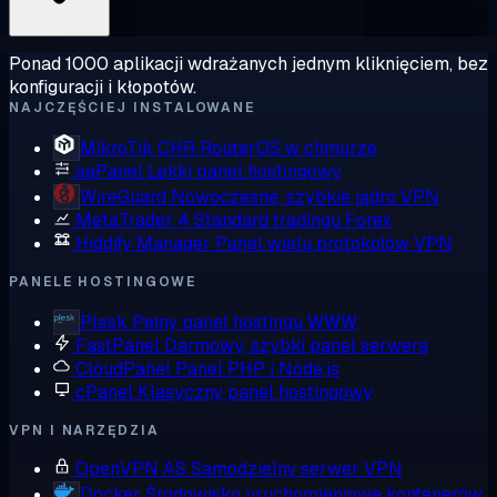
Ponad 1000 aplikacji wdrażanych jednym kliknięciem, bez
konfiguracji i kłopotów.
NAJCZĘŚCIEJ INSTALOWANE
MikroTik CHR
RouterOS w chmurze
aaPanel
Lekki panel hostingowy
WireGuard
Nowoczesne, szybkie jądro VPN
MetaTrader 4
Standard tradingu Forex
Hiddify Manager
Panel wielu protokołów VPN
PANELE HOSTINGOWE
Plesk
Pełny panel hostingu WWW
FastPanel
Darmowy, szybki panel serwera
CloudPanel
Panel PHP i Node.js
cPanel
Klasyczny panel hostingowy
VPN I NARZĘDZIA
OpenVPN AS
Samodzielny serwer VPN
Docker
Środowisko uruchomieniowe kontenerów,