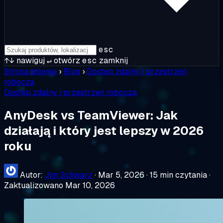
esc
↑↓
nawiguj
↵
otwórz
esc
zamknij
Strona główna
›
Blog
›
Dostęp zdalny i przestrzeń
robocza
Dostęp zdalny i przestrzeń robocza
AnyDesk vs TeamViewer: Jak
działają i który jest lepszy w 2026
roku
Autor:
Jim Schwarz
·
Mar 5, 2026
·
15 min czytania
·
Zaktualizowano Mar 10, 2026