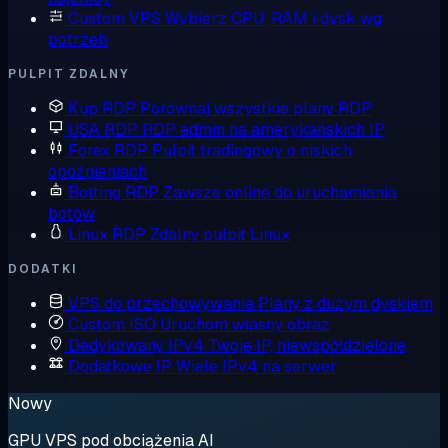
Custom VPS
Wybierz CPU, RAM i dysk wg
potrzeb
PULPIT ZDALNY
Kup RDP
Porównaj wszystkie plany RDP
USA RDP
RDP admin na amerykańskich IP
Forex RDP
Pulpit tradingowy o niskich
opóźnieniach
Botting RDP
Zawsze online do uruchamiania
botów
Linux RDP
Zdalny pulpit Linux
DODATKI
VPS do przechowywania
Plany z dużym dyskiem
Custom ISO
Uruchom własny obraz
Dedykowany IPv4
Twoje IP, niewspółdzielone
Dodatkowe IP
Wiele IPv4 na serwer
Nowy
GPU VPS pod obciążenia AI