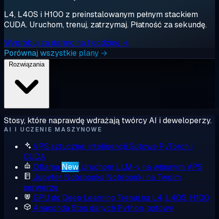
L4, L40S i H100 z preinstalowanym pełnym stackiem
CUDA. Uruchom, trenuj, zatrzymaj. Płatność za sekundę.
Wypróbuj za darmo na 1 godzinę →
Porównaj wszystkie plany →
Rozwiązania
Stosy, które naprawdę wdrażają twórcy AI i deweloperzy.
AI I UCZENIE MASZYNOWE
VPS sztucznej inteligencji
Gotowe PyTorch i
CUDA
Ollama
New
Uruchom LLM-y na własnym VPS
Jupyter Notebooks
Notebooki na Twoim
serwerze
GPU do Deep Learning
Trenuj na L4, L40S, H100
Anaconda
Stos danych Python, gotowy