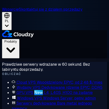
Wsparcie
Skontaktuj się z działem sprzedaży
PL
Produkty
Prawdziwe serwery wdrażane w 60 sekund. Bez
labiryntu dosprzedaży.
OBLICZAĆ
Cloud VPS
Współdzielony EPYC, od 2,48 $/mies
Wydajny VPS
Dedykowane rdzenie EPYC, DDR5
GPU VPS
New
L4, L40S, H100 na żądanie
Windows VPS
Windows Server, pełny admin
Serwery dedykowane
Bare metal jednego
najemcy