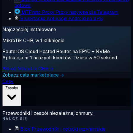
gotowe
MTProto Proxy
Proxy natywne dla Telegram
BlueStacks
Aplikacje Android na VPS
Najczęściej instalowane
MikroTik CHR, w 1 kliknięcie
RouterOS Cloud Hosted Router na EPYC + NVMe.
Aplikacja nr 1 naszych klientów. Działa w 60 sekund.
Wdróż MikroTik CHR →
Zobacz całe marketplace →
Ceny
Zasoby
Przewodniki i zespół niezależnej chmury.
NAUCZ SIĘ
Blog
Przewodniki i notatki inżynierskie