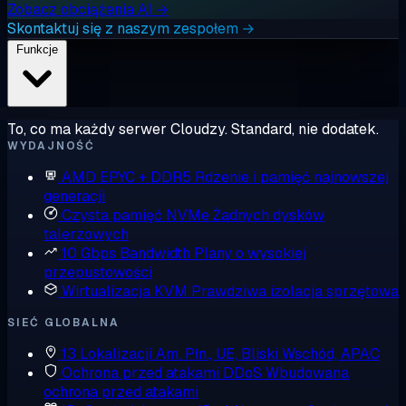
Zobacz obciążenia AI →
Skontaktuj się z naszym zespołem →
Funkcje
To, co ma każdy serwer Cloudzy. Standard, nie dodatek.
WYDAJNOŚĆ
AMD EPYC + DDR5
Rdzenie i pamięć najnowszej
generacji
Czysta pamięć NVMe
Żadnych dysków
talerzowych
10 Gbps Bandwidth
Plany o wysokiej
przepustowości
Wirtualizacja KVM
Prawdziwa izolacja sprzętowa
SIEĆ GLOBALNA
13 Lokalizacji
Am. Płn., UE, Bliski Wschód, APAC
Ochrona przed atakami DDoS
Wbudowana
ochrona przed atakami