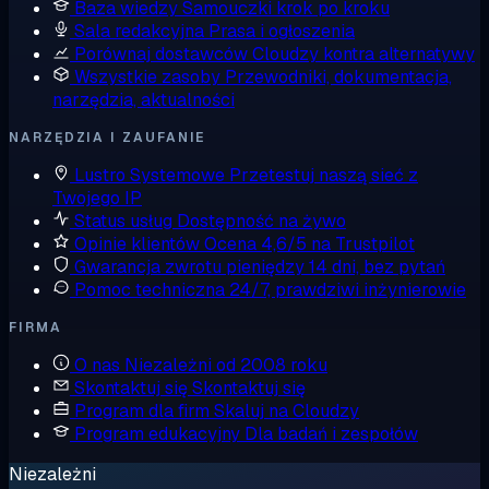
Baza wiedzy
Samouczki krok po kroku
Sala redakcyjna
Prasa i ogłoszenia
Porównaj dostawców
Cloudzy kontra alternatywy
Wszystkie zasoby
Przewodniki, dokumentacja,
narzędzia, aktualności
NARZĘDZIA I ZAUFANIE
Lustro Systemowe
Przetestuj naszą sieć z
Twojego IP
Status usług
Dostępność na żywo
Opinie klientów
Ocena 4,6/5 na Trustpilot
Gwarancja zwrotu pieniędzy
14 dni, bez pytań
Pomoc techniczna
24/7, prawdziwi inżynierowie
FIRMA
O nas
Niezależni od 2008 roku
Skontaktuj się
Skontaktuj się
Program dla firm
Skaluj na Cloudzy
Program edukacyjny
Dla badań i zespołów
Niezależni