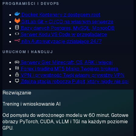
PROGRAMIŚCI I DEVOPS
Docker
Kontenery z dostępem root
GitLab
Git + CI/CD na własnym serwerze
Bazy danych
Postgres, MySQL, MongoDB
Serwer Kodu
VS Code w przeglądarce
n8n
Automatyzacje działające 24/7
URUCHOM I HANDLUJ
Serwery Gier
Minecraft, CS, ARK i więcej
Forex i trading
MT5 blisko Twojego brokera
VPN i prywatność
Twój własny prywatny VPN
Zdalna stacja robocza
Pulpit, który nigdy nie śpi
Rozwiązanie
Trening i wnioskowanie AI
Od pomysłu do wdrożonego modelu w 60 minut. Gotowe
obrazy PyTorch, CUDA, vLLM i TGI na każdym poziomie
GPU.