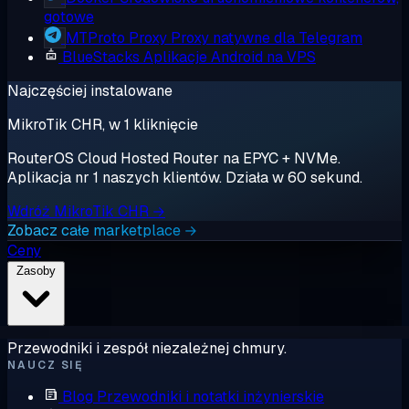
gotowe
MTProto Proxy
Proxy natywne dla Telegram
BlueStacks
Aplikacje Android na VPS
Najczęściej instalowane
MikroTik CHR, w 1 kliknięcie
RouterOS Cloud Hosted Router na EPYC + NVMe.
Aplikacja nr 1 naszych klientów. Działa w 60 sekund.
Wdróż MikroTik CHR →
Zobacz całe marketplace →
Ceny
Zasoby
Przewodniki i zespół niezależnej chmury.
NAUCZ SIĘ
Blog
Przewodniki i notatki inżynierskie