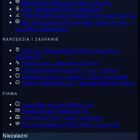
Baza wiedzy
Samouczki krok po kroku
Sala redakcyjna
Prasa i ogłoszenia
Porównaj dostawców
Cloudzy kontra alternatywy
Wszystkie zasoby
Przewodniki, dokumentacja,
narzędzia, aktualności
NARZĘDZIA I ZAUFANIE
Lustro Systemowe
Przetestuj naszą sieć z
Twojego IP
Status usług
Dostępność na żywo
Opinie klientów
Ocena 4,6/5 na Trustpilot
Gwarancja zwrotu pieniędzy
14 dni, bez pytań
Pomoc techniczna
24/7, prawdziwi inżynierowie
FIRMA
O nas
Niezależni od 2008 roku
Skontaktuj się
Skontaktuj się
Program dla firm
Skaluj na Cloudzy
Program edukacyjny
Dla badań i zespołów
Niezależni