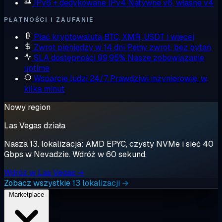
IPv6 + dedykowane IPv4
Natywne v6, własne v4
PŁATNOŚCI I ZAUFANIE
Płać kryptowalutą
BTC, XMR, USDT i więcej
Zwrot pieniędzy w 14 dni
Pełny zwrot, bez pytań
SLA dostępności 99,95%
Nasze zobowiązanie
uptime
Wsparcie ludzi 24/7
Prawdziwi inżynierowie, w
kilka minut
Nowy region
Las Vegas działa
Nasza 13. lokalizacja: AMD EPYC, czysty NVMe i sieć 40
Gbps w Nevadzie. Wdróż w 60 sekund.
Wdróż w Las Vegas →
Zobacz wszystkie 13 lokalizacji →
Marketplace