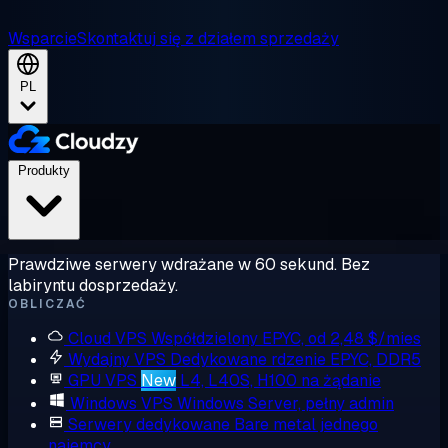
Wsparcie
Skontaktuj się z działem sprzedaży
PL
Produkty
Prawdziwe serwery wdrażane w 60 sekund. Bez
labiryntu dosprzedaży.
OBLICZAĆ
Cloud VPS
Współdzielony EPYC, od 2,48 $/mies
Wydajny VPS
Dedykowane rdzenie EPYC, DDR5
GPU VPS
New
L4, L40S, H100 na żądanie
Windows VPS
Windows Server, pełny admin
Serwery dedykowane
Bare metal jednego
najemcy