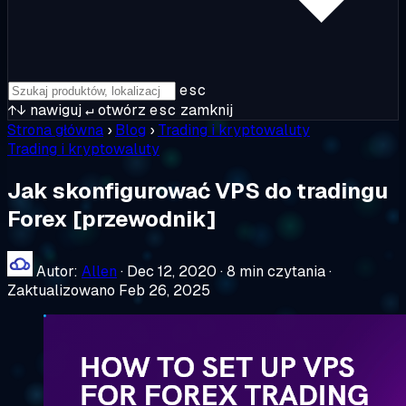
esc
↑↓
nawiguj
↵
otwórz
esc
zamknij
Strona główna
›
Blog
›
Trading i kryptowaluty
Trading i kryptowaluty
Jak skonfigurować VPS do tradingu
Forex [przewodnik]
Autor:
Allen
·
Dec 12, 2020
·
8 min czytania
·
Zaktualizowano Feb 26, 2025