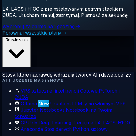
L4, L40S i H100 z preinstalowanym pełnym stackiem
CUDA. Uruchom, trenuj, zatrzymaj. Płatność za sekundę.
Wypróbuj za darmo na 1 godzinę →
Porównaj wszystkie plany →
Rozwiązania
Stosy, które naprawdę wdrażają twórcy AI i deweloperzy.
AI I UCZENIE MASZYNOWE
VPS sztucznej inteligencji
Gotowe PyTorch i
CUDA
Ollama
New
Uruchom LLM-y na własnym VPS
Jupyter Notebooks
Notebooki na Twoim
serwerze
GPU do Deep Learning
Trenuj na L4, L40S, H100
Anaconda
Stos danych Python, gotowy