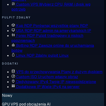
Custom VPS
Wybierz CPU, RAM i dysk wg
potrzeb
PULPIT ZDALNY
Kup RDP
Porównaj wszystkie plany RDP
USA RDP
RDP admin na amerykańskich IP
Forex RDP
Pulpit tradingowy o niskich
opóźnieniach
Botting RDP
Zawsze online do uruchamiania
botów
Linux RDP
Zdalny pulpit Linux
DODATKI
VPS do przechowywania
Plany z dużym dyskiem
Custom ISO
Uruchom własny obraz
Dedykowany IPv4
Twoje IP, niewspółdzielone
Dodatkowe IP
Wiele IPv4 na serwer
Nowy
GPU VPS pod obciążenia AI