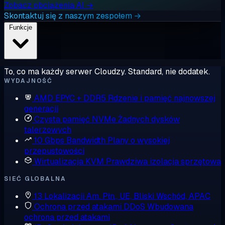
Zobacz obciążenia AI →
Skontaktuj się z naszym zespołem →
Funkcje
To, co ma każdy serwer Cloudzy. Standard, nie dodatek.
WYDAJNOŚĆ
AMD EPYC + DDR5
Rdzenie i pamięć najnowszej
generacji
Czysta pamięć NVMe
Żadnych dysków
talerzowych
10 Gbps Bandwidth
Plany o wysokiej
przepustowości
Wirtualizacja KVM
Prawdziwa izolacja sprzętowa
SIEĆ GLOBALNA
13 Lokalizacji
Am. Płn., UE, Bliski Wschód, APAC
Ochrona przed atakami DDoS
Wbudowana
ochrona przed atakami