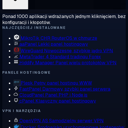
Ponad 1000 aplikacji wdrażanych jednym kliknięciem, bez
konfiguracji i kłopotów.
NAJCZĘŚCIEJ INSTALOWANE
MikroTik CHR
RouterOS w chmurze
aaPanel
Lekki panel hostingowy
WireGuard
Nowoczesne, szybkie jądro VPN
MetaTrader 4
Standard tradingu Forex
Hiddify Manager
Panel wielu protokołów VPN
PANELE HOSTINGOWE
Plesk
Pełny panel hostingu WWW
FastPanel
Darmowy, szybki panel serwera
CloudPanel
Panel PHP i Node.js
cPanel
Klasyczny panel hostingowy
VPN I NARZĘDZIA
OpenVPN AS
Samodzielny serwer VPN
Docker
Środowisko uruchomieniowe kontenerów,