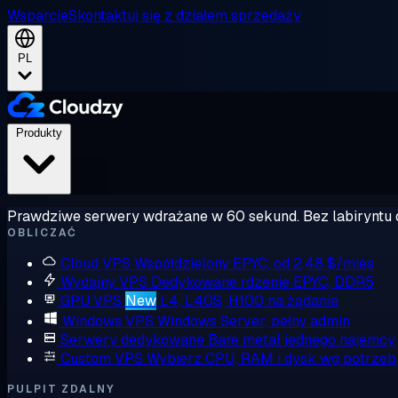
Wsparcie
Skontaktuj się z działem sprzedaży
PL
Produkty
Prawdziwe serwery wdrażane w 60 sekund. Bez labiryntu 
OBLICZAĆ
Cloud VPS
Współdzielony EPYC, od 2,48 $/mies
Wydajny VPS
Dedykowane rdzenie EPYC, DDR5
GPU VPS
New
L4, L40S, H100 na żądanie
Windows VPS
Windows Server, pełny admin
Serwery dedykowane
Bare metal jednego najemcy
Custom VPS
Wybierz CPU, RAM i dysk wg potrzeb
PULPIT ZDALNY