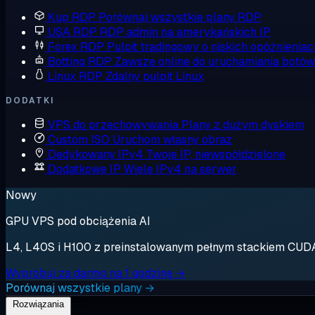
Kup RDP
Porównaj wszystkie plany RDP
USA RDP
RDP admin na amerykańskich IP
Forex RDP
Pulpit tradingowy o niskich opóźnieniac
Botting RDP
Zawsze online do uruchamiania botów
Linux RDP
Zdalny pulpit Linux
DODATKI
VPS do przechowywania
Plany z dużym dyskiem
Custom ISO
Uruchom własny obraz
Dedykowany IPv4
Twoje IP, niewspółdzielone
Dodatkowe IP
Wiele IPv4 na serwer
Nowy
GPU VPS pod obciążenia AI
L4, L40S i H100 z preinstalowanym pełnym stackiem CUDA. 
Wypróbuj za darmo na 1 godzinę →
Porównaj wszystkie plany →
Rozwiązania