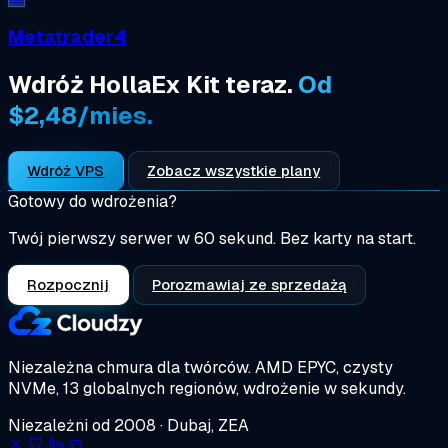
Metatrader4
Wdróż HollaEx Kit teraz.
Od
$2,48/mies.
Wdróż VPS
Zobacz wszystkie plany
Gotowy do wdrożenia?
Twój pierwszy serwer w 60 sekund. Bez karty na start.
Rozpocznij
Porozmawiaj ze sprzedażą
Niezależna chmura dla twórców.
AMD EPYC, czysty
NVMe, 13 globalnych regionów, wdrożenie w sekundy.
Niezależni od 2008 · Dubaj, ZEA