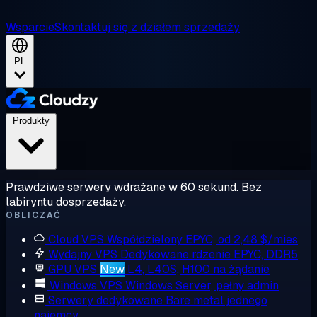
Wsparcie
Skontaktuj się z działem sprzedaży
PL
Produkty
Prawdziwe serwery wdrażane w 60 sekund. Bez
labiryntu dosprzedaży.
OBLICZAĆ
Cloud VPS
Współdzielony EPYC, od 2,48 $/mies
Wydajny VPS
Dedykowane rdzenie EPYC, DDR5
GPU VPS
New
L4, L40S, H100 na żądanie
Windows VPS
Windows Server, pełny admin
Serwery dedykowane
Bare metal jednego
najemcy