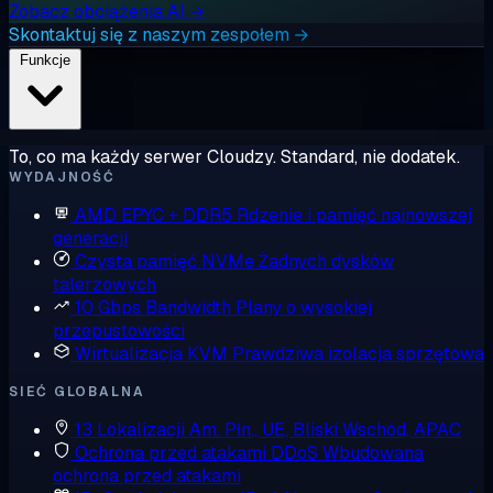
Zobacz obciążenia AI →
Skontaktuj się z naszym zespołem →
Funkcje
To, co ma każdy serwer Cloudzy. Standard, nie dodatek.
WYDAJNOŚĆ
AMD EPYC + DDR5
Rdzenie i pamięć najnowszej
generacji
Czysta pamięć NVMe
Żadnych dysków
talerzowych
10 Gbps Bandwidth
Plany o wysokiej
przepustowości
Wirtualizacja KVM
Prawdziwa izolacja sprzętowa
SIEĆ GLOBALNA
13 Lokalizacji
Am. Płn., UE, Bliski Wschód, APAC
Ochrona przed atakami DDoS
Wbudowana
ochrona przed atakami