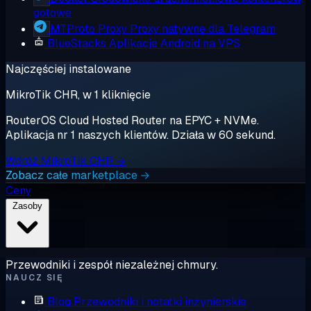
gotowe
MTProto Proxy
Proxy natywne dla Telegram
BlueStacks
Aplikacje Android na VPS
Najczęściej instalowane
MikroTik CHR, w 1 kliknięcie
RouterOS Cloud Hosted Router na EPYC + NVMe.
Aplikacja nr 1 naszych klientów. Działa w 60 sekund.
Wdróż MikroTik CHR →
Zobacz całe marketplace →
Ceny
Zasoby
Przewodniki i zespół niezależnej chmury.
NAUCZ SIĘ
Blog
Przewodniki i notatki inżynierskie