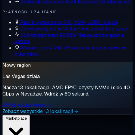
IPv6 + dedykowane IPv4
Natywne v6, własne v4
PŁATNOŚCI I ZAUFANIE
Płać kryptowalutą
BTC, XMR, USDT i więcej
Zwrot pieniędzy w 14 dni
Pełny zwrot, bez pytań
SLA dostępności 99,95%
Nasze zobowiązanie
uptime
Wsparcie ludzi 24/7
Prawdziwi inżynierowie, w
kilka minut
Nowy region
Las Vegas działa
Nasza 13. lokalizacja: AMD EPYC, czysty NVMe i sieć 40
Gbps w Nevadzie. Wdróż w 60 sekund.
Wdróż w Las Vegas →
Zobacz wszystkie 13 lokalizacji →
Marketplace