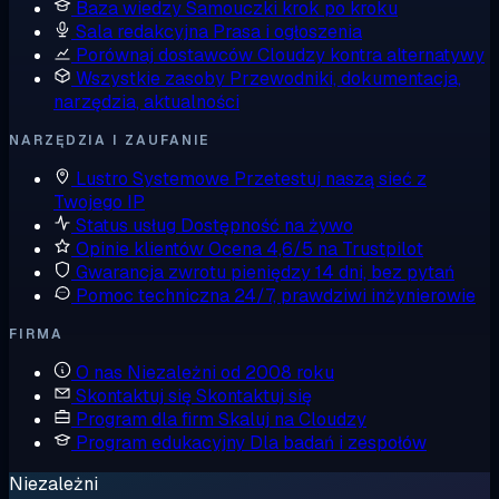
Baza wiedzy
Samouczki krok po kroku
Sala redakcyjna
Prasa i ogłoszenia
Porównaj dostawców
Cloudzy kontra alternatywy
Wszystkie zasoby
Przewodniki, dokumentacja,
narzędzia, aktualności
NARZĘDZIA I ZAUFANIE
Lustro Systemowe
Przetestuj naszą sieć z
Twojego IP
Status usług
Dostępność na żywo
Opinie klientów
Ocena 4,6/5 na Trustpilot
Gwarancja zwrotu pieniędzy
14 dni, bez pytań
Pomoc techniczna
24/7, prawdziwi inżynierowie
FIRMA
O nas
Niezależni od 2008 roku
Skontaktuj się
Skontaktuj się
Program dla firm
Skaluj na Cloudzy
Program edukacyjny
Dla badań i zespołów
Niezależni