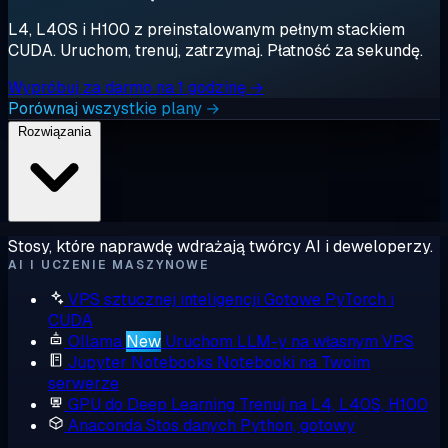
L4, L40S i H100 z preinstalowanym pełnym stackiem
CUDA. Uruchom, trenuj, zatrzymaj. Płatność za sekundę.
Wypróbuj za darmo na 1 godzinę →
Porównaj wszystkie plany →
Rozwiązania
Stosy, które naprawdę wdrażają twórcy AI i deweloperzy.
AI I UCZENIE MASZYNOWE
VPS sztucznej inteligencji
Gotowe PyTorch i
CUDA
Ollama
New
Uruchom LLM-y na własnym VPS
Jupyter Notebooks
Notebooki na Twoim
serwerze
GPU do Deep Learning
Trenuj na L4, L40S, H100
Anaconda
Stos danych Python, gotowy