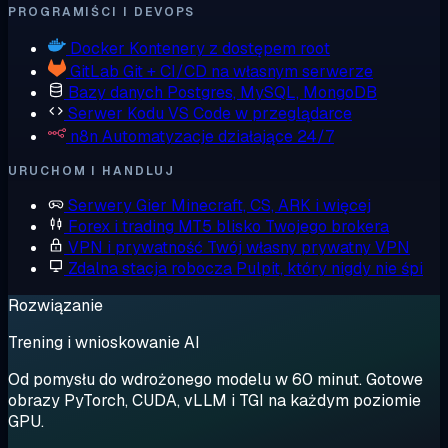
PROGRAMIŚCI I DEVOPS
Docker
Kontenery z dostępem root
GitLab
Git + CI/CD na własnym serwerze
Bazy danych
Postgres, MySQL, MongoDB
Serwer Kodu
VS Code w przeglądarce
n8n
Automatyzacje działające 24/7
URUCHOM I HANDLUJ
Serwery Gier
Minecraft, CS, ARK i więcej
Forex i trading
MT5 blisko Twojego brokera
VPN i prywatność
Twój własny prywatny VPN
Zdalna stacja robocza
Pulpit, który nigdy nie śpi
Rozwiązanie
Trening i wnioskowanie AI
Od pomysłu do wdrożonego modelu w 60 minut. Gotowe
obrazy PyTorch, CUDA, vLLM i TGI na każdym poziomie
GPU.