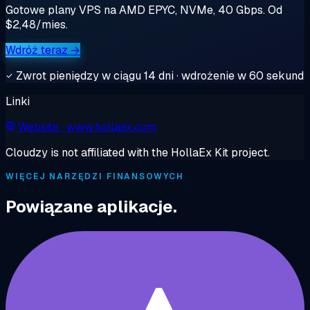
Gotowe plany VPS na AMD EPYC, NVMe, 40 Gbps. Od
$2,48/mies.
Wdróż teraz →
Zwrot pieniędzy w ciągu 14 dni · wdrożenie w 60 sekund
Linki
Website
· www.hollaex.com
Cloudzy is not affiliated with the HollaEx Kit project.
WIĘCEJ NARZĘDZI FINANSOWYCH
Powiązane aplikacje.