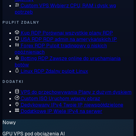
Custom VPS
Wybierz CPU, RAM i dysk wg
potrzeb
PULPIT ZDALNY
Kup RDP
Porównaj wszystkie plany RDP
USA RDP
RDP admin na amerykańskich IP
Forex RDP
Pulpit tradingowy o niskich
opóźnieniach
Botting RDP
Zawsze online do uruchamiania
botów
Linux RDP
Zdalny pulpit Linux
DODATKI
VPS do przechowywania
Plany z dużym dyskiem
Custom ISO
Uruchom własny obraz
Dedykowany IPv4
Twoje IP, niewspółdzielone
Dodatkowe IP
Wiele IPv4 na serwer
Nowy
GPU VPS pod obciążenia AI