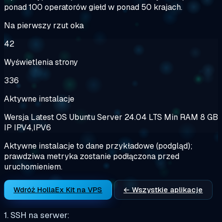
ponad 100 operatorów giełd w ponad 50 krajach.
Na pierwszy rzut oka
42
Wyświetlenia strony
336
Aktywne instalacje
Wersja
Latest
OS
Ubuntu Server 24.04 LTS
Min RAM
8 GB
IP
IPV4,IPV6
Aktywne instalacje to dane przykładowe (podgląd);
prawdziwa metryka zostanie podłączona przed
uruchomieniem.
Wdróż HollaEx Kit na VPS
← Wszystkie aplikacje
1. SSH na serwer: