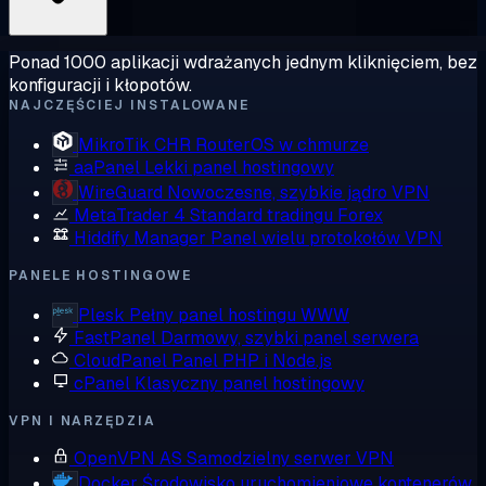
Ponad 1000 aplikacji wdrażanych jednym kliknięciem, bez
konfiguracji i kłopotów.
NAJCZĘŚCIEJ INSTALOWANE
MikroTik CHR
RouterOS w chmurze
aaPanel
Lekki panel hostingowy
WireGuard
Nowoczesne, szybkie jądro VPN
MetaTrader 4
Standard tradingu Forex
Hiddify Manager
Panel wielu protokołów VPN
PANELE HOSTINGOWE
Plesk
Pełny panel hostingu WWW
FastPanel
Darmowy, szybki panel serwera
CloudPanel
Panel PHP i Node.js
cPanel
Klasyczny panel hostingowy
VPN I NARZĘDZIA
OpenVPN AS
Samodzielny serwer VPN
Docker
Środowisko uruchomieniowe kontenerów,