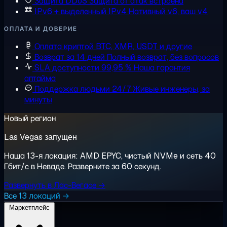
Защита DDoS
Защита от атак встроена
IPv6 + выделенный IPv4
Нативный v6, ваш v4
ОПЛАТА И ДОВЕРИЕ
Оплата криптой
BTC, XMR, USDT и другие
Возврат за 14 дней
Полный возврат, без вопросов
SLA доступности 99,95 %
Наша гарантия
аптайма
Поддержка людьми 24/7
Живые инженеры, за
минуты
Новый регион
Las Vegas запущен
Наша 13-я локация: AMD EPYC, чистый NVMe и сеть 40
Гбит/с в Неваде. Разверните за 60 секунд.
Развернуть в Лас-Вегасе →
Все 13 локаций →
Маркетплейс