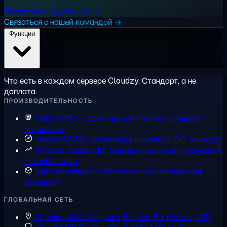
Посмотреть задачи ИИ →
Связаться с нашей командой →
Функции
Что есть в каждом сервере Cloudzy. Стандарт, а не
доплата.
ПРОИЗВОДИТЕЛЬНОСТЬ
AMD EPYC + DDR5
Ядра и память последнего
поколения
Чистое NVMe-хранилище
Никаких HDD, никогда
10 Gbps Bandwidth
Тарифы с высокой пропускной
способностью
Виртуализация KVM
Настоящая аппаратная
изоляция
ГЛОБАЛЬНАЯ СЕТЬ
13 локаций
С. Америка, Европа, Бл. Восток, АТР