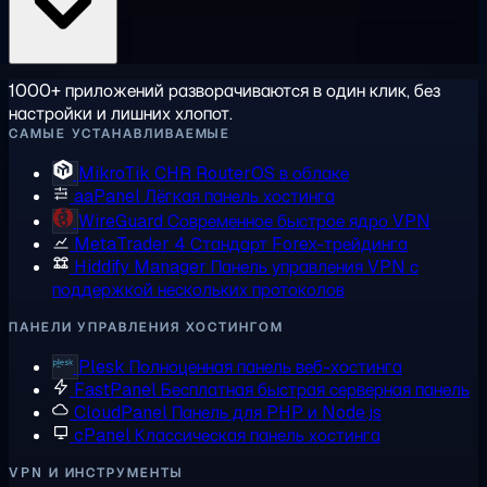
1000+ приложений разворачиваются в один клик, без
настройки и лишних хлопот.
САМЫЕ УСТАНАВЛИВАЕМЫЕ
MikroTik CHR
RouterOS в облаке
aaPanel
Лёгкая панель хостинга
WireGuard
Современное быстрое ядро VPN
MetaTrader 4
Стандарт Forex-трейдинга
Hiddify Manager
Панель управления VPN с
поддержкой нескольких протоколов
ПАНЕЛИ УПРАВЛЕНИЯ ХОСТИНГОМ
Plesk
Полноценная панель веб-хостинга
FastPanel
Бесплатная быстрая серверная панель
CloudPanel
Панель для PHP и Node.js
cPanel
Классическая панель хостинга
VPN И ИНСТРУМЕНТЫ