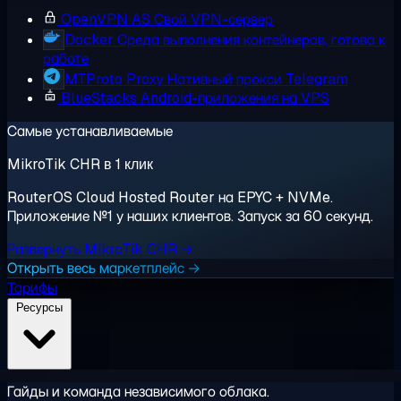
OpenVPN AS
Свой VPN-сервер
Docker
Среда выполнения контейнеров, готова к
работе
MTProto Proxy
Нативный прокси Telegram
BlueStacks
Android-приложения на VPS
Самые устанавливаемые
MikroTik CHR в 1 клик
RouterOS Cloud Hosted Router на EPYC + NVMe.
Приложение №1 у наших клиентов. Запуск за 60 секунд.
Развернуть MikroTik CHR →
Открыть весь маркетплейс →
Тарифы
Ресурсы
Гайды и команда независимого облака.