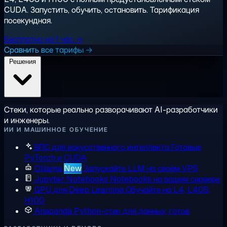
CUDA. Запустить, обучить, остановить. Тарификация
посекундная.
Бесплатно на 1 час →
Сравнить все тарифы →
Решения
Стеки, которые реально разворачивают AI-разработчики
и инженеры.
ИИ И МАШИННОЕ ОБУЧЕНИЕ
ВПС для искусственного интеллекта
Готовые
PyTorch и CUDA
Ollama
New
Запускайте LLM на своём VPS
Jupyter Notebooks
Notebooks на вашем сервере
GPU для Deep Learning
Обучайте на L4, L40S,
H100
Anaconda
Python-стек для данных, готов