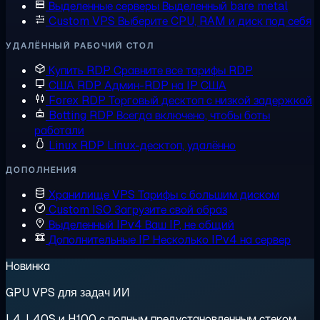
Выделенные серверы
Выделенный bare metal
Custom VPS
Выберите CPU, RAM и диск под себя
УДАЛЁННЫЙ РАБОЧИЙ СТОЛ
Купить RDP
Сравните все тарифы RDP
США RDP
Админ-RDP на IP США
Forex RDP
Торговый десктоп с низкой задержкой
Botting RDP
Всегда включено, чтобы боты
работали
Linux RDP
Linux-десктоп, удалённо
ДОПОЛНЕНИЯ
Хранилище VPS
Тарифы с большим диском
Custom ISO
Загрузите свой образ
Выделенный IPv4
Ваш IP, не общий
Дополнительные IP
Несколько IPv4 на сервер
Новинка
GPU VPS для задач ИИ
L4, L40S и H100 с полным предустановленным стеком