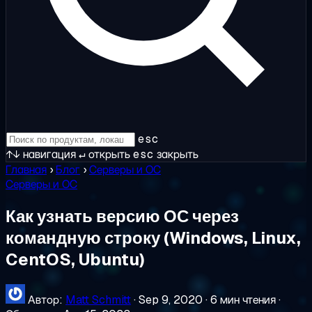
esc
↑↓
навигация
↵
открыть
esc
закрыть
Главная
›
Блог
›
Серверы и ОС
Серверы и ОС
Как узнать версию ОС через
командную строку (Windows, Linux,
CentOS, Ubuntu)
Автор:
Matt Schmitt
·
Sep 9, 2020
·
6 мин чтения
·