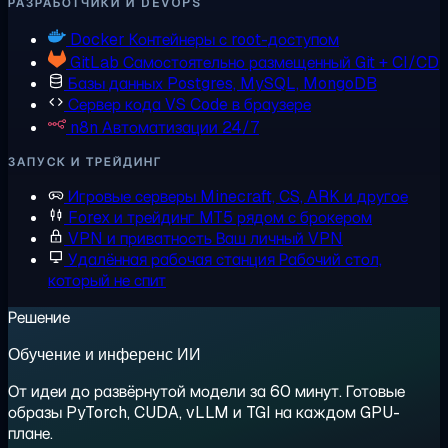
РАЗРАБОТЧИКИ И DEVOPS
Docker
Контейнеры с root-доступом
GitLab
Самостоятельно размещенный Git + CI/CD
Базы данных
Postgres, MySQL, MongoDB
Сервер кода
VS Code в браузере
n8n
Автоматизации 24/7
ЗАПУСК И ТРЕЙДИНГ
Игровые серверы
Minecraft, CS, ARK и другое
Forex и трейдинг
MT5 рядом с брокером
VPN и приватность
Ваш личный VPN
Удалённая рабочая станция
Рабочий стол,
который не спит
Решение
Обучение и инференс ИИ
От идеи до развёрнутой модели за 60 минут. Готовые
образы PyTorch, CUDA, vLLM и TGI на каждом GPU-
плане.