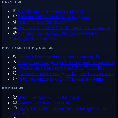
ОБУЧЕНИЕ
Блог
Гайды и инженерные заметки
База знаний
Пошаговые руководства
Новости
Пресса и анонсы
Сравнить хостинги
Cloudzy против альтернатив
Все ресурсы
Руководства, документация,
инструменты, новости
ИНСТРУМЕНТЫ И ДОВЕРИЕ
Зеркало
Проверьте нашу сеть с вашего IP
Статус сервиса
Доступность в реальном времени
Отзывы клиентов
Оценка 4,6/5 на Trustpilot
Гарантия возврата средств
14 дней, без вопросов
Получить поддержку
24/7, живые инженеры
КОМПАНИЯ
О нас
Независимы с 2008 года
Связаться с нами
Связаться
Программа для бизнеса
Масштабируйтесь на
Cloudzy