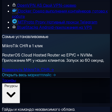
OpenVPN AS
Свой VPN-сервер
Docker
Среда выполнения контейнеров, готова к
работе
MTProto Proxy
Нативный прокси Telegram
BlueStacks
Android-приложения на VPS
Самые устанавливаемые
MikroTik CHR в 1 клик
RouterOS Cloud Hosted Router на EPYC + NVMe.
Приложение №1 у наших клиентов. Запуск за 60 секунд.
Развернуть MikroTik CHR →
Открыть весь маркетплейс →
Тарифы
Ресурсы
Гайды и команда независимого облака.