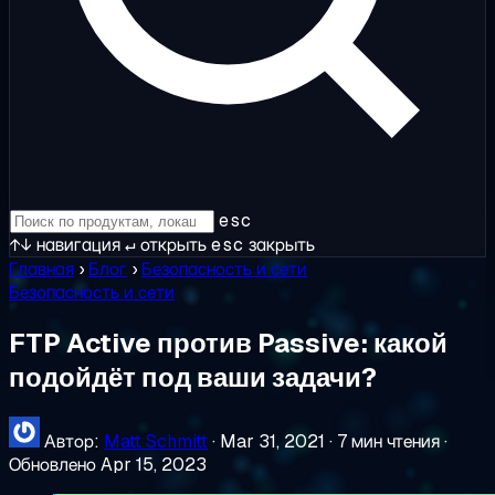
esc
↑↓
навигация
↵
открыть
esc
закрыть
Главная
›
Блог
›
Безопасность и сети
Безопасность и сети
FTP Active против Passive: какой
подойдёт под ваши задачи?
Автор:
Matt Schmitt
·
Mar 31, 2021
·
7 мин чтения
·
Обновлено Apr 15, 2023