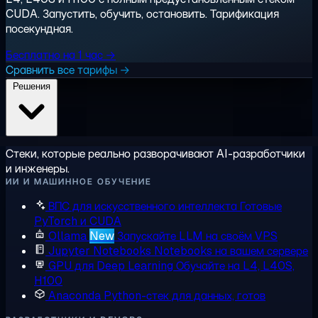
CUDA. Запустить, обучить, остановить. Тарификация
посекундная.
Бесплатно на 1 час →
Сравнить все тарифы →
Решения
Стеки, которые реально разворачивают AI-разработчики
и инженеры.
ИИ И МАШИННОЕ ОБУЧЕНИЕ
ВПС для искусственного интеллекта
Готовые
PyTorch и CUDA
Ollama
New
Запускайте LLM на своём VPS
Jupyter Notebooks
Notebooks на вашем сервере
GPU для Deep Learning
Обучайте на L4, L40S,
H100
Anaconda
Python-стек для данных, готов