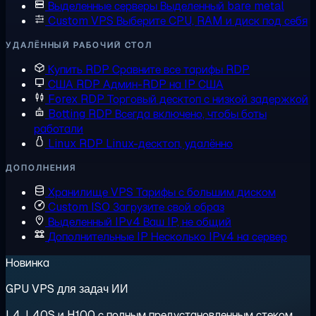
Выделенные серверы
Выделенный bare metal
Custom VPS
Выберите CPU, RAM и диск под себя
УДАЛЁННЫЙ РАБОЧИЙ СТОЛ
Купить RDP
Сравните все тарифы RDP
США RDP
Админ-RDP на IP США
Forex RDP
Торговый десктоп с низкой задержкой
Botting RDP
Всегда включено, чтобы боты
работали
Linux RDP
Linux-десктоп, удалённо
ДОПОЛНЕНИЯ
Хранилище VPS
Тарифы с большим диском
Custom ISO
Загрузите свой образ
Выделенный IPv4
Ваш IP, не общий
Дополнительные IP
Несколько IPv4 на сервер
Новинка
GPU VPS для задач ИИ
L4, L40S и H100 с полным предустановленным стеком