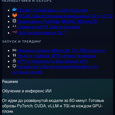
РАЗРАБОТЧИКИ И DEVOPS
Docker
Контейнеры с root-доступом
GitLab
Самостоятельно размещенный Git + CI/CD
Базы данных
Postgres, MySQL, MongoDB
Сервер кода
VS Code в браузере
n8n
Автоматизации 24/7
ЗАПУСК И ТРЕЙДИНГ
Игровые серверы
Minecraft, CS, ARK и другое
Forex и трейдинг
MT5 рядом с брокером
VPN и приватность
Ваш личный VPN
Удалённая рабочая станция
Рабочий стол,
который не спит
Решение
Обучение и инференс ИИ
От идеи до развёрнутой модели за 60 минут. Готовые
образы PyTorch, CUDA, vLLM и TGI на каждом GPU-
плане.