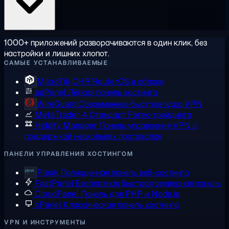
1000+ приложений разворачиваются в один клик, без
настройки и лишних хлопот.
САМЫЕ УСТАНАВЛИВАЕМЫЕ
MikroTik CHR
RouterOS в облаке
aaPanel
Лёгкая панель хостинга
WireGuard
Современное быстрое ядро VPN
MetaTrader 4
Стандарт Forex-трейдинга
Hiddify Manager
Панель управления VPN с
поддержкой нескольких протоколов
ПАНЕЛИ УПРАВЛЕНИЯ ХОСТИНГОМ
Plesk
Полноценная панель веб-хостинга
FastPanel
Бесплатная быстрая серверная панель
CloudPanel
Панель для PHP и Node.js
cPanel
Классическая панель хостинга
VPN И ИНСТРУМЕНТЫ