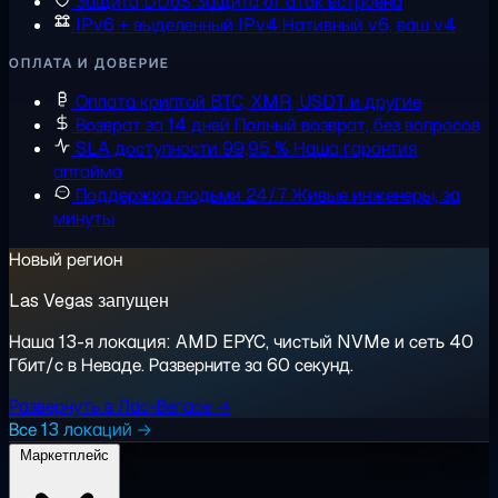
Защита DDoS
Защита от атак встроена
IPv6 + выделенный IPv4
Нативный v6, ваш v4
ОПЛАТА И ДОВЕРИЕ
Оплата криптой
BTC, XMR, USDT и другие
Возврат за 14 дней
Полный возврат, без вопросов
SLA доступности 99,95 %
Наша гарантия
аптайма
Поддержка людьми 24/7
Живые инженеры, за
минуты
Новый регион
Las Vegas запущен
Наша 13-я локация: AMD EPYC, чистый NVMe и сеть 40
Гбит/с в Неваде. Разверните за 60 секунд.
Развернуть в Лас-Вегасе →
Все 13 локаций →
Маркетплейс