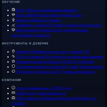
ОБУЧЕНИЕ
Блог
Гайды и инженерные заметки
База знаний
Пошаговые руководства
Новости
Пресса и анонсы
Сравнить хостинги
Cloudzy против альтернатив
Все ресурсы
Руководства, документация,
инструменты, новости
ИНСТРУМЕНТЫ И ДОВЕРИЕ
Зеркало
Проверьте нашу сеть с вашего IP
Статус сервиса
Доступность в реальном времени
Отзывы клиентов
Оценка 4,6/5 на Trustpilot
Гарантия возврата средств
14 дней, без вопросов
Получить поддержку
24/7, живые инженеры
КОМПАНИЯ
О нас
Независимы с 2008 года
Связаться с нами
Связаться
Программа для бизнеса
Масштабируйтесь на
Cloudzy