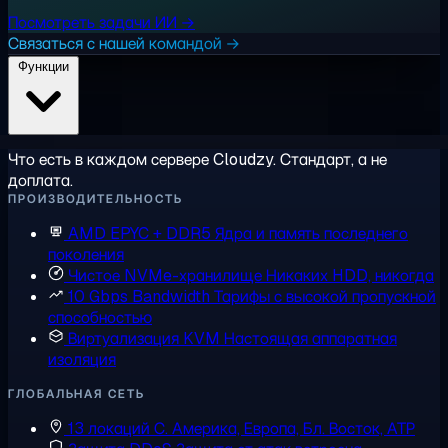
Посмотреть задачи ИИ →
Связаться с нашей командой →
Функции
Что есть в каждом сервере Cloudzy. Стандарт, а не
доплата.
ПРОИЗВОДИТЕЛЬНОСТЬ
AMD EPYC + DDR5
Ядра и память последнего
поколения
Чистое NVMe-хранилище
Никаких HDD, никогда
10 Gbps Bandwidth
Тарифы с высокой пропускной
способностью
Виртуализация KVM
Настоящая аппаратная
изоляция
ГЛОБАЛЬНАЯ СЕТЬ
13 локаций
С. Америка, Европа, Бл. Восток, АТР