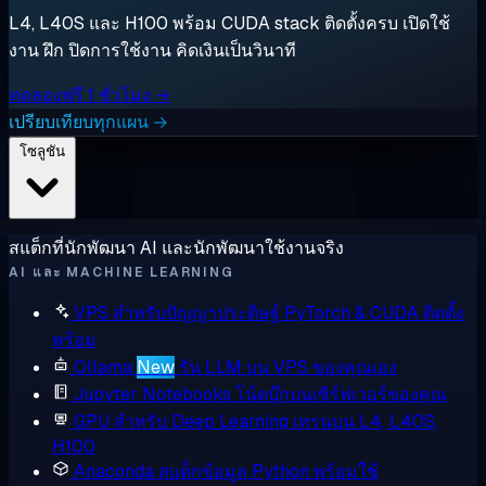
L4, L40S และ H100 พร้อม CUDA stack ติดตั้งครบ เปิดใช้
งาน ฝึก ปิดการใช้งาน คิดเงินเป็นวินาที
ทดลองฟรี 1 ชั่วโมง →
เปรียบเทียบทุกแผน →
โซลูชัน
สแต็กที่นักพัฒนา AI และนักพัฒนาใช้งานจริง
AI และ MACHINE LEARNING
VPS สำหรับปัญญาประดิษฐ์
PyTorch & CUDA ติดตั้ง
พร้อม
Ollama
New
รัน LLM บน VPS ของคุณเอง
Jupyter Notebooks
โน้ตบุ๊กบนเซิร์ฟเวอร์ของคุณ
GPU สำหรับ Deep Learning
เทรนบน L4, L40S,
H100
Anaconda
สแต็กข้อมูล Python พร้อมใช้