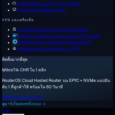
CloudPanel
แผง PHP และ Node.js
cPanel
แผงโฮสติงคลาสสิก
VPN และเครื่องมือ
OpenVPN AS
เซิร์ฟเวอร์ VPN โฮสต์เอง
Docker
Container runtime พร้อมใช้งานทันที
MTProto Proxy
Telegram ดั้งเดิมพร็อกซี่
BlueStacks
แอป Android บน VPS
ติดตั้งมากที่สุด
MikroTik CHR ใน 1 คลิก
RouterOS Cloud Hosted Router บน EPYC + NVMe แอปอัน
ดับ 1 ที่ลูกค้าใช้ พร้อมใน 60 วินาที
ติดตั้ง MikroTik CHR →
ดูมาร์เก็ตเพลซทั้งหมด →
ราคา