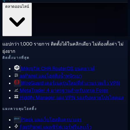
ตลาดออนไลน์
แอปกว่า 1,000 รายการ ติดตั้งได้ในคลิกเดียว ไม่ต้องตั้งค่า ไม่
ยุ่งยาก
ติดตั้งมากที่สุด
MikroTik CHR
RouterOS บนคลาวด์
aaPanel
แผงโฮสติงน้ำหนักเบา
WireGuard
เคอร์เนลรุ่นใหม่ที่ทำงานรวดเร็ว VPN
MetaTrader 4
มาตรฐานสำหรับเทรด Forex
Hiddify Manager
แผง VPN รองรับหลายโปรโตคอล
แผงควบคุมโฮสติ้ง
Plesk
แผงเว็บโฮสติงครบวงจร
FastPanel
แผงเซิร์ฟเวอร์ฟรีและเร็ว