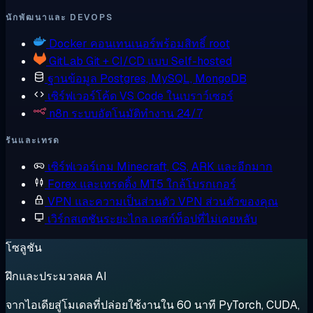
นักพัฒนาและ DEVOPS
Docker
คอนเทนเนอร์พร้อมสิทธิ์ root
GitLab
Git + CI/CD แบบ Self-hosted
ฐานข้อมูล
Postgres, MySQL, MongoDB
เซิร์ฟเวอร์โค้ด
VS Code ในเบราว์เซอร์
n8n
ระบบอัตโนมัติทำงาน 24/7
รันและเทรด
เซิร์ฟเวอร์เกม
Minecraft, CS, ARK และอีกมาก
Forex และเทรดดิ้ง
MT5 ใกล้โบรกเกอร์
VPN และความเป็นส่วนตัว
VPN ส่วนตัวของคุณ
เวิร์กสเตชันระยะไกล
เดสก์ท็อปที่ไม่เคยหลับ
โซลูชัน
ฝึกและประมวลผล AI
จากไอเดียสู่โมเดลที่ปล่อยใช้งานใน 60 นาที PyTorch, CUDA,