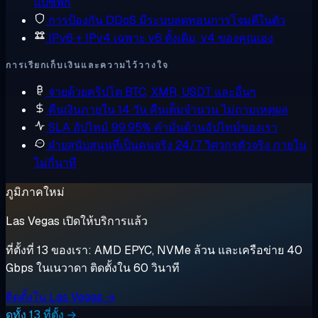
แปซิฟิก
การป้องกัน DDoS
มีระบบลดทอนการโจมตีในตัว
IPv6 + IPv4 เฉพาะ
v6 ดั้งเดิม, v4 ของคุณเอง
การเรียกเก็บเงินและความไว้วางใจ
จ่ายด้วยคริปโต
BTC, XMR, USDT และอื่นๆ
คืนเงินภายใน 14 วัน
คืนเต็มจำนวน ไม่ถามเหตุผล
SLA อัปไทม์ 99.95%
คำมั่นด้านอัปไทม์ของเรา
ฝ่ายสนับสนุนที่เป็นคนจริง 24/7
วิศวกรตัวจริง ภายใน
ไม่กี่นาที
ภูมิภาคใหม่
Las Vegas เปิดให้บริการแล้ว
ที่ตั้งที่ 13 ของเรา: AMD EPYC, NVMe ล้วน และเครือข่าย 40
Gbps ในเนวาดา ติดตั้งใน 60 วินาที
ติดตั้งใน Las Vegas →
ดูทั้ง 13 ที่ตั้ง →