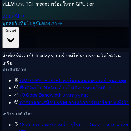
vLLM และ TGI images พร้อมในทุก GPU tier
ดูงาน AI →
พูดคุยกับทีมโซลูชันของเรา →
ฟีเจอร์
สิ่งที่เซิร์ฟเวอร์ Cloudzy ทุกเครื่องมีให้ มาตรฐาน ไม่ใช่ส่วน
เสริม
ประสิทธิภาพ
AMD EPYC + DDR5
คอร์และหน่วยความจำรุ่นล่าสุด
พื้นที่จัดเก็บ NVMe ล้วน
ไม่มีจานหมุน ไม่มีเลย
10 Gbps Bandwidth
แผนทรูพุตสูง
การจำลองเสมือน KVM
การแยกฮาร์ดแวร์อย่างแท้จริง
เครือข่ายทั่วโลก
13 สถานที่
อเมริกาเหนือ, ยุโรป, ตะวันออกกลาง, เอเชีย