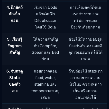
4. ฝึกสัตว์
เริ่มจาก Dodo
การเลี้ยงสัตว์ตั้งแต่
ตัวเล็ก
แล้วค่อยฝึก
แรกช่วยรวบรวม
ก่อน
Dilophosaur
ทรัพยากรและ
โดยใช้ Bola
ป้องกันภัยคุกคาม
5. เรียนรู้
ให้ความสำคัญ
ช่วยให้มีความอบอุ่น
Engram
กับ Campfire,
ป้องกันตัวเอง และมี
สำคัญ
Spear และ Bed
จุด respawn ที่ใช้ได้
ก่อน
เสมอ
6. จับตาดู
คอยตรวจสอบ
ถ้าปล่อยให้ stats ตก
Stats
food, water,
อาจตายจากความ
ของตัว
stamina และ
หิวโหย ความหนาว
เอง
temperature อยู่
เย็น หรือความ
เสมอ
อ่อนเพลียได้