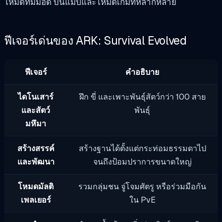
โหมดที่มีม็อด บนแมปและโหมดเกมที่หลากหลาย
ฟีเจอร์เด่นของ ARK: Survival Evolved
ฟีเจอร์
คำอธิบาย
ไดโนเสาร์
ฝึก ขี่ และเพาะพันธุ์สัตว์กว่า 100 สาย
และสัตว์
พันธุ์
มหึมา
สร้างสรรค์
สร้างฐานได้ตั้งแต่กระท่อมธรรมดาไป
และพัฒนา
จนถึงป้อมปราการขนาดใหญ่
โหมดมัลติ
รวมกลุ่มชน จู่โจมศัตรู หรือร่วมมือกัน
เพลเยอร์
ใน PvE