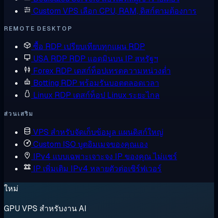
Custom VPS
เลือก CPU, RAM, ดิสก์ตามต้องการ
REMOTE DESKTOP
ซื้อ RDP
เปรียบเทียบทุกแผน RDP
USA RDP
RDP แอดมินบน IP สหรัฐฯ
Forex RDP
เดสก์ท็อปเทรดความหน่วงต่ำ
Botting RDP
พร้อมรันบอตตลอดเวลา
Linux RDP
เดสก์ท็อป Linux ระยะไกล
ส่วนเสริม
VPS สำหรับจัดเก็บข้อมูล
แผนดิสก์ใหญ่
Custom ISO
บูตอิมเมจของคุณเอง
IPv4 แบบเฉพาะเจาะจง
IP ของคุณ ไม่แชร์
IP เพิ่มเติม
IPv4 หลายตัวต่อเซิร์ฟเวอร์
ใหม่
GPU VPS สำหรับงาน AI