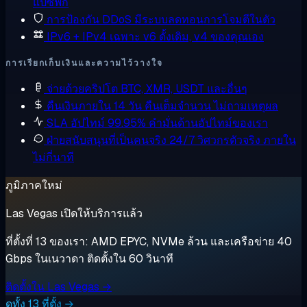
แปซิฟิก
การป้องกัน DDoS
มีระบบลดทอนการโจมตีในตัว
IPv6 + IPv4 เฉพาะ
v6 ดั้งเดิม, v4 ของคุณเอง
การเรียกเก็บเงินและความไว้วางใจ
จ่ายด้วยคริปโต
BTC, XMR, USDT และอื่นๆ
คืนเงินภายใน 14 วัน
คืนเต็มจำนวน ไม่ถามเหตุผล
SLA อัปไทม์ 99.95%
คำมั่นด้านอัปไทม์ของเรา
ฝ่ายสนับสนุนที่เป็นคนจริง 24/7
วิศวกรตัวจริง ภายใน
ไม่กี่นาที
ภูมิภาคใหม่
Las Vegas เปิดให้บริการแล้ว
ที่ตั้งที่ 13 ของเรา: AMD EPYC, NVMe ล้วน และเครือข่าย 40
Gbps ในเนวาดา ติดตั้งใน 60 วินาที
ติดตั้งใน Las Vegas →
ดูทั้ง 13 ที่ตั้ง →