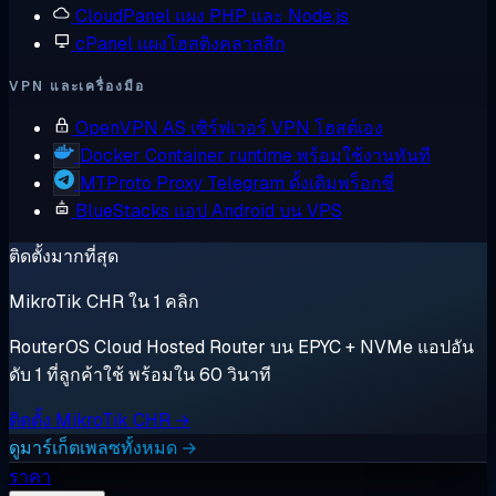
CloudPanel
แผง PHP และ Node.js
cPanel
แผงโฮสติงคลาสสิก
VPN และเครื่องมือ
OpenVPN AS
เซิร์ฟเวอร์ VPN โฮสต์เอง
Docker
Container runtime พร้อมใช้งานทันที
MTProto Proxy
Telegram ดั้งเดิมพร็อกซี่
BlueStacks
แอป Android บน VPS
ติดตั้งมากที่สุด
MikroTik CHR ใน 1 คลิก
RouterOS Cloud Hosted Router บน EPYC + NVMe แอปอัน
ดับ 1 ที่ลูกค้าใช้ พร้อมใน 60 วินาที
ติดตั้ง MikroTik CHR →
ดูมาร์เก็ตเพลซทั้งหมด →
ราคา