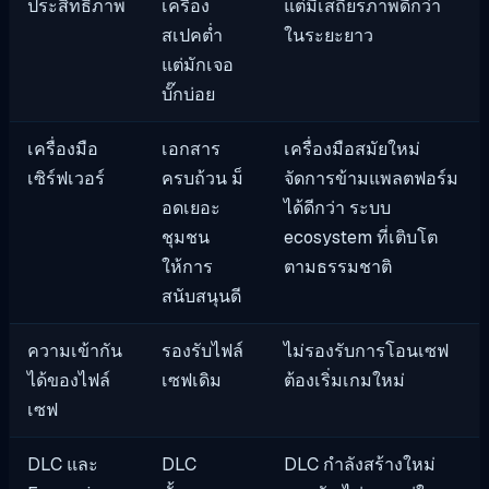
ประสิทธิภาพ
เครื่อง
แต่มีเสถียรภาพดีกว่า
สเปคต่ำ
ในระยะยาว
แต่มักเจอ
บั๊กบ่อย
เครื่องมือ
เอกสาร
เครื่องมือสมัยใหม่
เซิร์ฟเวอร์
ครบถ้วน ม็
จัดการข้ามแพลตฟอร์ม
อดเยอะ
ได้ดีกว่า ระบบ
ชุมชน
ecosystem ที่เติบโต
ให้การ
ตามธรรมชาติ
สนับสนุนดี
ความเข้ากัน
รองรับไฟล์
ไม่รองรับการโอนเซฟ
ได้ของไฟล์
เซฟเดิม
ต้องเริ่มเกมใหม่
เซฟ
DLC และ
DLC
DLC กำลังสร้างใหม่