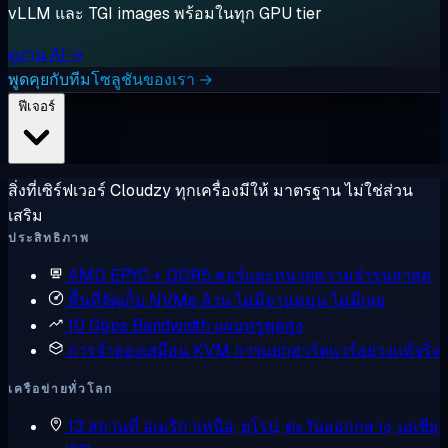
vLLM และ TGI images พร้อมในทุก GPU tier
ดูงาน AI →
พูดคุยกับทีมโซลูชันของเรา →
ฟีเจอร์
สิ่งที่เซิร์ฟเวอร์ Cloudzy ทุกเครื่องมีให้ มาตรฐาน ไม่ใช่ส่วน
เสริม
ประสิทธิภาพ
AMD EPYC + DDR5
คอร์และหน่วยความจำรุ่นล่าสุด
พื้นที่จัดเก็บ NVMe ล้วน
ไม่มีจานหมุน ไม่มีเลย
10 Gbps Bandwidth
แผนทรูพุตสูง
การจำลองเสมือน KVM
การแยกฮาร์ดแวร์อย่างแท้จริง
เครือข่ายทั่วโลก
13 สถานที่
อเมริกาเหนือ, ยุโรป, ตะวันออกกลาง, เอเชีย