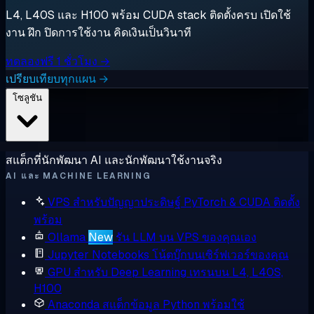
L4, L40S และ H100 พร้อม CUDA stack ติดตั้งครบ เปิดใช้
งาน ฝึก ปิดการใช้งาน คิดเงินเป็นวินาที
ทดลองฟรี 1 ชั่วโมง →
เปรียบเทียบทุกแผน →
โซลูชัน
สแต็กที่นักพัฒนา AI และนักพัฒนาใช้งานจริง
AI และ MACHINE LEARNING
VPS สำหรับปัญญาประดิษฐ์
PyTorch & CUDA ติดตั้ง
พร้อม
Ollama
New
รัน LLM บน VPS ของคุณเอง
Jupyter Notebooks
โน้ตบุ๊กบนเซิร์ฟเวอร์ของคุณ
GPU สำหรับ Deep Learning
เทรนบน L4, L40S,
H100
Anaconda
สแต็กข้อมูล Python พร้อมใช้