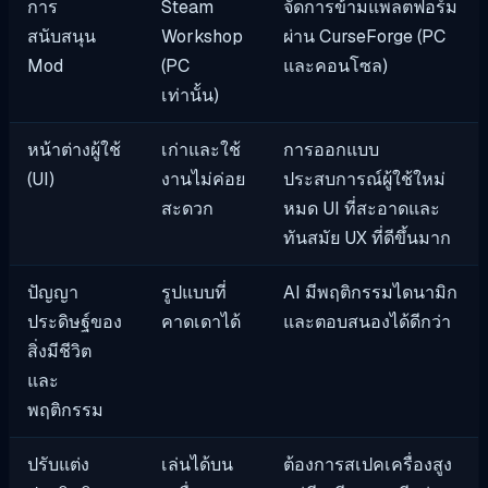
การ
Steam
จัดการข้ามแพลตฟอร์ม
สนับสนุน
Workshop
ผ่าน CurseForge (PC
Mod
(PC
และคอนโซล)
เท่านั้น)
หน้าต่างผู้ใช้
เก่าและใช้
การออกแบบ
(UI)
งานไม่ค่อย
ประสบการณ์ผู้ใช้ใหม่
สะดวก
หมด UI ที่สะอาดและ
ทันสมัย UX ที่ดีขึ้นมาก
ปัญญา
รูปแบบที่
AI มีพฤติกรรมไดนามิก
ประดิษฐ์ของ
คาดเดาได้
และตอบสนองได้ดีกว่า
สิ่งมีชีวิต
และ
พฤติกรรม
ปรับแต่ง
เล่นได้บน
ต้องการสเปคเครื่องสูง