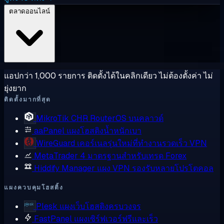
ตลาดออนไลน์
แอปกว่า 1,000 รายการ ติดตั้งได้ในคลิกเดียว ไม่ต้องตั้งค่า ไม่
ยุ่งยาก
ติดตั้งมากที่สุด
MikroTik CHR
RouterOS บนคลาวด์
aaPanel
แผงโฮสติงน้ำหนักเบา
WireGuard
เคอร์เนลรุ่นใหม่ที่ทำงานรวดเร็ว VPN
MetaTrader 4
มาตรฐานสำหรับเทรด Forex
Hiddify Manager
แผง VPN รองรับหลายโปรโตคอล
แผงควบคุมโฮสติ้ง
Plesk
แผงเว็บโฮสติงครบวงจร
FastPanel
แผงเซิร์ฟเวอร์ฟรีและเร็ว