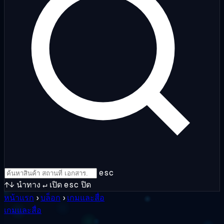
esc
↑↓
นำทาง
↵
เปิด
esc
ปิด
หน้าแรก
›
บล็อก
›
เกมและสื่อ
เกมและสื่อ