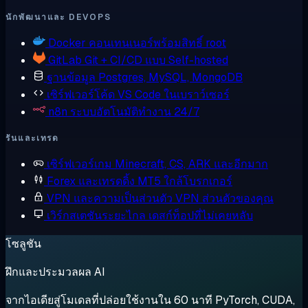
นักพัฒนาและ DEVOPS
Docker
คอนเทนเนอร์พร้อมสิทธิ์ root
GitLab
Git + CI/CD แบบ Self-hosted
ฐานข้อมูล
Postgres, MySQL, MongoDB
เซิร์ฟเวอร์โค้ด
VS Code ในเบราว์เซอร์
n8n
ระบบอัตโนมัติทำงาน 24/7
รันและเทรด
เซิร์ฟเวอร์เกม
Minecraft, CS, ARK และอีกมาก
Forex และเทรดดิ้ง
MT5 ใกล้โบรกเกอร์
VPN และความเป็นส่วนตัว
VPN ส่วนตัวของคุณ
เวิร์กสเตชันระยะไกล
เดสก์ท็อปที่ไม่เคยหลับ
โซลูชัน
ฝึกและประมวลผล AI
จากไอเดียสู่โมเดลที่ปล่อยใช้งานใน 60 นาที PyTorch, CUDA,