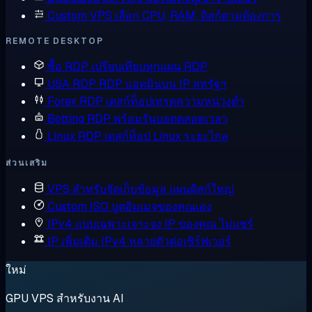
Custom VPS
เลือก CPU, RAM, ดิสก์ตามต้องการ
REMOTE DESKTOP
ซื้อ RDP
เปรียบเทียบทุกแผน RDP
USA RDP
RDP แอดมินบน IP สหรัฐฯ
Forex RDP
เดสก์ท็อปเทรดความหน่วงต่ำ
Botting RDP
พร้อมรันบอตตลอดเวลา
Linux RDP
เดสก์ท็อป Linux ระยะไกล
ส่วนเสริม
VPS สำหรับจัดเก็บข้อมูล
แผนดิสก์ใหญ่
Custom ISO
บูตอิมเมจของคุณเอง
IPv4 แบบเฉพาะเจาะจง
IP ของคุณ ไม่แชร์
IP เพิ่มเติม
IPv4 หลายตัวต่อเซิร์ฟเวอร์
ใหม่
GPU VPS สำหรับงาน AI