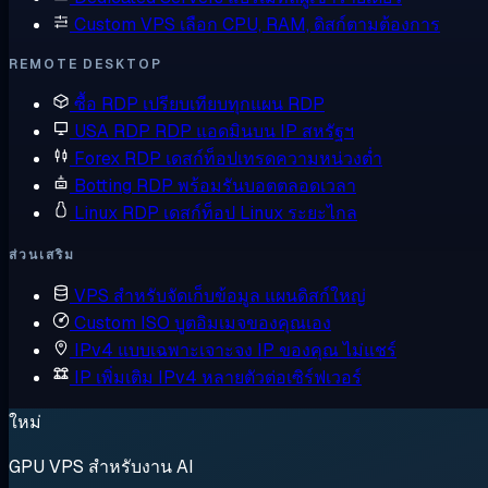
Custom VPS
เลือก CPU, RAM, ดิสก์ตามต้องการ
REMOTE DESKTOP
ซื้อ RDP
เปรียบเทียบทุกแผน RDP
USA RDP
RDP แอดมินบน IP สหรัฐฯ
Forex RDP
เดสก์ท็อปเทรดความหน่วงต่ำ
Botting RDP
พร้อมรันบอตตลอดเวลา
Linux RDP
เดสก์ท็อป Linux ระยะไกล
ส่วนเสริม
VPS สำหรับจัดเก็บข้อมูล
แผนดิสก์ใหญ่
Custom ISO
บูตอิมเมจของคุณเอง
IPv4 แบบเฉพาะเจาะจง
IP ของคุณ ไม่แชร์
IP เพิ่มเติม
IPv4 หลายตัวต่อเซิร์ฟเวอร์
ใหม่
GPU VPS สำหรับงาน AI