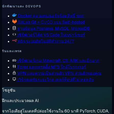
นักพัฒนาและ DEVOPS
Docker
คอนเทนเนอร์พร้อมสิทธิ์ root
GitLab
Git + CI/CD แบบ Self-hosted
ฐานข้อมูล
Postgres, MySQL, MongoDB
เซิร์ฟเวอร์โค้ด
VS Code ในเบราว์เซอร์
n8n
ระบบอัตโนมัติทำงาน 24/7
รันและเทรด
เซิร์ฟเวอร์เกม
Minecraft, CS, ARK และอีกมาก
Forex และเทรดดิ้ง
MT5 ใกล้โบรกเกอร์
VPN และความเป็นส่วนตัว
VPN ส่วนตัวของคุณ
เวิร์กสเตชันระยะไกล
เดสก์ท็อปที่ไม่เคยหลับ
โซลูชัน
ฝึกและประมวลผล AI
จากไอเดียสู่โมเดลที่ปล่อยใช้งานใน 60 นาที PyTorch, CUDA,