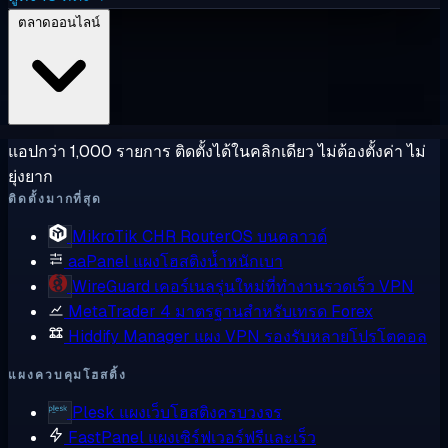
ตลาดออนไลน์
แอปกว่า 1,000 รายการ ติดตั้งได้ในคลิกเดียว ไม่ต้องตั้งค่า ไม่
ยุ่งยาก
ติดตั้งมากที่สุด
MikroTik CHR
RouterOS บนคลาวด์
aaPanel
แผงโฮสติงน้ำหนักเบา
WireGuard
เคอร์เนลรุ่นใหม่ที่ทำงานรวดเร็ว VPN
MetaTrader 4
มาตรฐานสำหรับเทรด Forex
Hiddify Manager
แผง VPN รองรับหลายโปรโตคอล
แผงควบคุมโฮสติ้ง
Plesk
แผงเว็บโฮสติงครบวงจร
FastPanel
แผงเซิร์ฟเวอร์ฟรีและเร็ว