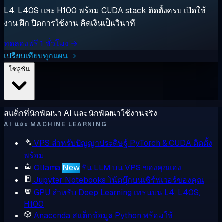
L4, L40S และ H100 พร้อม CUDA stack ติดตั้งครบ เปิดใช้
งาน ฝึก ปิดการใช้งาน คิดเงินเป็นวินาที
ทดลองฟรี 1 ชั่วโมง →
เปรียบเทียบทุกแผน →
โซลูชัน
สแต็กที่นักพัฒนา AI และนักพัฒนาใช้งานจริง
AI และ MACHINE LEARNING
VPS สำหรับปัญญาประดิษฐ์
PyTorch & CUDA ติดตั้ง
พร้อม
Ollama
New
รัน LLM บน VPS ของคุณเอง
Jupyter Notebooks
โน้ตบุ๊กบนเซิร์ฟเวอร์ของคุณ
GPU สำหรับ Deep Learning
เทรนบน L4, L40S,
H100
Anaconda
สแต็กข้อมูล Python พร้อมใช้