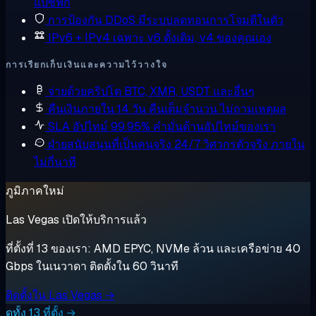
แปซิฟิก
การป้องกัน DDoS
มีระบบลดทอนการโจมตีในตัว
IPv6 + IPv4 เฉพาะ
v6 ดั้งเดิม, v4 ของคุณเอง
การเรียกเก็บเงินและความไว้วางใจ
จ่ายด้วยคริปโต
BTC, XMR, USDT และอื่นๆ
คืนเงินภายใน 14 วัน
คืนเต็มจำนวน ไม่ถามเหตุผล
SLA อัปไทม์ 99.95%
คำมั่นด้านอัปไทม์ของเรา
ฝ่ายสนับสนุนที่เป็นคนจริง 24/7
วิศวกรตัวจริง ภายใน
ไม่กี่นาที
ภูมิภาคใหม่
Las Vegas เปิดให้บริการแล้ว
ที่ตั้งที่ 13 ของเรา: AMD EPYC, NVMe ล้วน และเครือข่าย 40
Gbps ในเนวาดา ติดตั้งใน 60 วินาที
ติดตั้งใน Las Vegas →
ดูทั้ง 13 ที่ตั้ง →