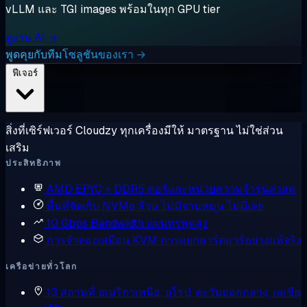
vLLM และ TGI images พร้อมในทุก GPU tier
ดูงาน AI →
พูดคุยกับทีมโซลูชันของเรา →
ฟีเจอร์
สิ่งที่เซิร์ฟเวอร์ Cloudzy ทุกเครื่องมีให้ มาตรฐาน ไม่ใช่ส่วน
เสริม
ประสิทธิภาพ
AMD EPYC + DDR5
คอร์และหน่วยความจำรุ่นล่าสุด
พื้นที่จัดเก็บ NVMe ล้วน
ไม่มีจานหมุน ไม่มีเลย
10 Gbps Bandwidth
แผนทรูพุตสูง
การจำลองเสมือน KVM
การแยกฮาร์ดแวร์อย่างแท้จริง
เครือข่ายทั่วโลก
13 สถานที่
อเมริกาเหนือ, ยุโรป, ตะวันออกกลาง, เอเชีย