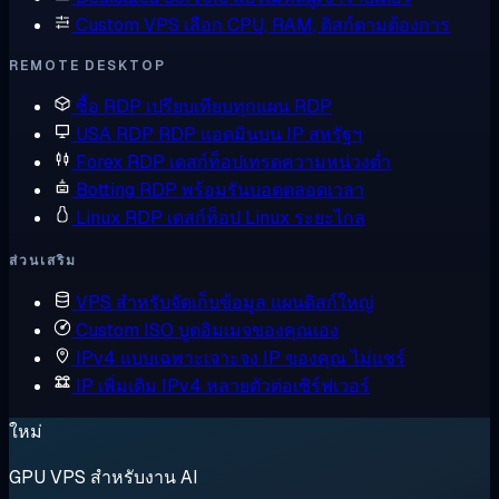
Custom VPS
เลือก CPU, RAM, ดิสก์ตามต้องการ
REMOTE DESKTOP
ซื้อ RDP
เปรียบเทียบทุกแผน RDP
USA RDP
RDP แอดมินบน IP สหรัฐฯ
Forex RDP
เดสก์ท็อปเทรดความหน่วงต่ำ
Botting RDP
พร้อมรันบอตตลอดเวลา
Linux RDP
เดสก์ท็อป Linux ระยะไกล
ส่วนเสริม
VPS สำหรับจัดเก็บข้อมูล
แผนดิสก์ใหญ่
Custom ISO
บูตอิมเมจของคุณเอง
IPv4 แบบเฉพาะเจาะจง
IP ของคุณ ไม่แชร์
IP เพิ่มเติม
IPv4 หลายตัวต่อเซิร์ฟเวอร์
ใหม่
GPU VPS สำหรับงาน AI