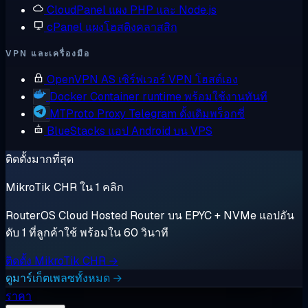
CloudPanel
แผง PHP และ Node.js
cPanel
แผงโฮสติงคลาสสิก
VPN และเครื่องมือ
OpenVPN AS
เซิร์ฟเวอร์ VPN โฮสต์เอง
Docker
Container runtime พร้อมใช้งานทันที
MTProto Proxy
Telegram ดั้งเดิมพร็อกซี่
BlueStacks
แอป Android บน VPS
ติดตั้งมากที่สุด
MikroTik CHR ใน 1 คลิก
RouterOS Cloud Hosted Router บน EPYC + NVMe แอปอัน
ดับ 1 ที่ลูกค้าใช้ พร้อมใน 60 วินาที
ติดตั้ง MikroTik CHR →
ดูมาร์เก็ตเพลซทั้งหมด →
ราคา