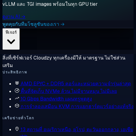
vLLM และ TGI images พร้อมในทุก GPU tier
ดูงาน AI →
พูดคุยกับทีมโซลูชันของเรา →
ฟีเจอร์
สิ่งที่เซิร์ฟเวอร์ Cloudzy ทุกเครื่องมีให้ มาตรฐาน ไม่ใช่ส่วน
เสริม
ประสิทธิภาพ
AMD EPYC + DDR5
คอร์และหน่วยความจำรุ่นล่าสุด
พื้นที่จัดเก็บ NVMe ล้วน
ไม่มีจานหมุน ไม่มีเลย
10 Gbps Bandwidth
แผนทรูพุตสูง
การจำลองเสมือน KVM
การแยกฮาร์ดแวร์อย่างแท้จริง
เครือข่ายทั่วโลก
13 สถานที่
อเมริกาเหนือ, ยุโรป, ตะวันออกกลาง, เอเชีย