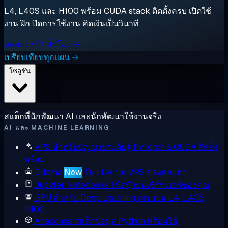
L4, L40S และ H100 พร้อม CUDA stack ติดตั้งครบ เปิดใช้
งาน ฝึก ปิดการใช้งาน คิดเงินเป็นวินาที
ทดลองฟรี 1 ชั่วโมง →
เปรียบเทียบทุกแผน →
โซลูชัน
สแต็กที่นักพัฒนา AI และนักพัฒนาใช้งานจริง
AI และ MACHINE LEARNING
VPS สำหรับปัญญาประดิษฐ์
PyTorch & CUDA ติดตั้ง
พร้อม
Ollama
New
รัน LLM บน VPS ของคุณเอง
Jupyter Notebooks
โน้ตบุ๊กบนเซิร์ฟเวอร์ของคุณ
GPU สำหรับ Deep Learning
เทรนบน L4, L40S,
H100
Anaconda
สแต็กข้อมูล Python พร้อมใช้