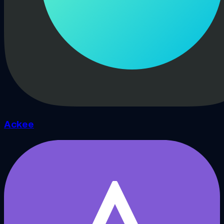
Ackee