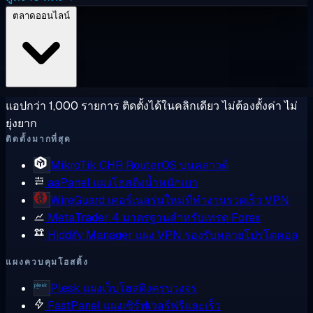
ตลาดออนไลน์
แอปกว่า 1,000 รายการ ติดตั้งได้ในคลิกเดียว ไม่ต้องตั้งค่า ไม่
ยุ่งยาก
ติดตั้งมากที่สุด
MikroTik CHR
RouterOS บนคลาวด์
aaPanel
แผงโฮสติงน้ำหนักเบา
WireGuard
เคอร์เนลรุ่นใหม่ที่ทำงานรวดเร็ว VPN
MetaTrader 4
มาตรฐานสำหรับเทรด Forex
Hiddify Manager
แผง VPN รองรับหลายโปรโตคอล
แผงควบคุมโฮสติ้ง
Plesk
แผงเว็บโฮสติงครบวงจร
FastPanel
แผงเซิร์ฟเวอร์ฟรีและเร็ว