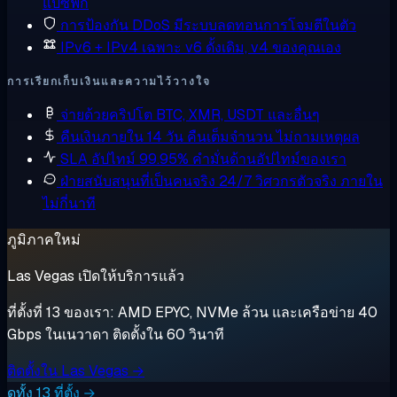
แปซิฟิก
การป้องกัน DDoS
มีระบบลดทอนการโจมตีในตัว
IPv6 + IPv4 เฉพาะ
v6 ดั้งเดิม, v4 ของคุณเอง
การเรียกเก็บเงินและความไว้วางใจ
จ่ายด้วยคริปโต
BTC, XMR, USDT และอื่นๆ
คืนเงินภายใน 14 วัน
คืนเต็มจำนวน ไม่ถามเหตุผล
SLA อัปไทม์ 99.95%
คำมั่นด้านอัปไทม์ของเรา
ฝ่ายสนับสนุนที่เป็นคนจริง 24/7
วิศวกรตัวจริง ภายใน
ไม่กี่นาที
ภูมิภาคใหม่
Las Vegas เปิดให้บริการแล้ว
ที่ตั้งที่ 13 ของเรา: AMD EPYC, NVMe ล้วน และเครือข่าย 40
Gbps ในเนวาดา ติดตั้งใน 60 วินาที
ติดตั้งใน Las Vegas →
ดูทั้ง 13 ที่ตั้ง →