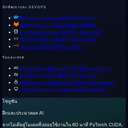
นักพัฒนาและ DEVOPS
Docker
คอนเทนเนอร์พร้อมสิทธิ์ root
GitLab
Git + CI/CD แบบ Self-hosted
ฐานข้อมูล
Postgres, MySQL, MongoDB
เซิร์ฟเวอร์โค้ด
VS Code ในเบราว์เซอร์
n8n
ระบบอัตโนมัติทำงาน 24/7
รันและเทรด
เซิร์ฟเวอร์เกม
Minecraft, CS, ARK และอีกมาก
Forex และเทรดดิ้ง
MT5 ใกล้โบรกเกอร์
VPN และความเป็นส่วนตัว
VPN ส่วนตัวของคุณ
เวิร์กสเตชันระยะไกล
เดสก์ท็อปที่ไม่เคยหลับ
โซลูชัน
ฝึกและประมวลผล AI
จากไอเดียสู่โมเดลที่ปล่อยใช้งานใน 60 นาที PyTorch, CUDA,