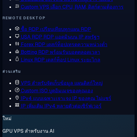
Custom VPS
เลือก CPU, RAM, ดิสก์ตามต้องการ
REMOTE DESKTOP
ซื้อ RDP
เปรียบเทียบทุกแผน RDP
USA RDP
RDP แอดมินบน IP สหรัฐฯ
Forex RDP
เดสก์ท็อปเทรดความหน่วงต่ำ
Botting RDP
พร้อมรันบอตตลอดเวลา
Linux RDP
เดสก์ท็อป Linux ระยะไกล
ส่วนเสริม
VPS สำหรับจัดเก็บข้อมูล
แผนดิสก์ใหญ่
Custom ISO
บูตอิมเมจของคุณเอง
IPv4 แบบเฉพาะเจาะจง
IP ของคุณ ไม่แชร์
IP เพิ่มเติม
IPv4 หลายตัวต่อเซิร์ฟเวอร์
ใหม่
GPU VPS สำหรับงาน AI