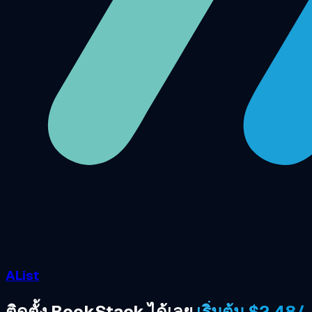
AList
ติดตั้ง BookStack ได้เลย
เริ่มต้น $2.48/