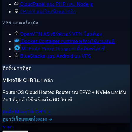
CloudPanel
แผง PHP และ Node.js
cPanel
แผงโฮสติงคลาสสิก
VPN และเครื่องมือ
OpenVPN AS
เซิร์ฟเวอร์ VPN โฮสต์เอง
Docker
Container runtime พร้อมใช้งานทันที
MTProto Proxy
Telegram ดั้งเดิมพร็อกซี่
BlueStacks
แอป Android บน VPS
ติดตั้งมากที่สุด
MikroTik CHR ใน 1 คลิก
RouterOS Cloud Hosted Router บน EPYC + NVMe แอปอัน
ดับ 1 ที่ลูกค้าใช้ พร้อมใน 60 วินาที
ติดตั้ง MikroTik CHR →
ดูมาร์เก็ตเพลซทั้งหมด →
ราคา