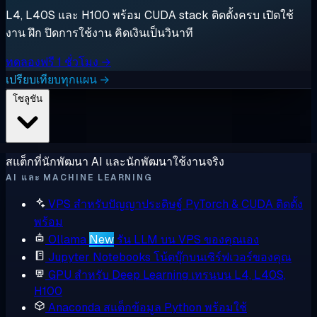
L4, L40S และ H100 พร้อม CUDA stack ติดตั้งครบ เปิดใช้
งาน ฝึก ปิดการใช้งาน คิดเงินเป็นวินาที
ทดลองฟรี 1 ชั่วโมง →
เปรียบเทียบทุกแผน →
โซลูชัน
สแต็กที่นักพัฒนา AI และนักพัฒนาใช้งานจริง
AI และ MACHINE LEARNING
VPS สำหรับปัญญาประดิษฐ์
PyTorch & CUDA ติดตั้ง
พร้อม
Ollama
New
รัน LLM บน VPS ของคุณเอง
Jupyter Notebooks
โน้ตบุ๊กบนเซิร์ฟเวอร์ของคุณ
GPU สำหรับ Deep Learning
เทรนบน L4, L40S,
H100
Anaconda
สแต็กข้อมูล Python พร้อมใช้