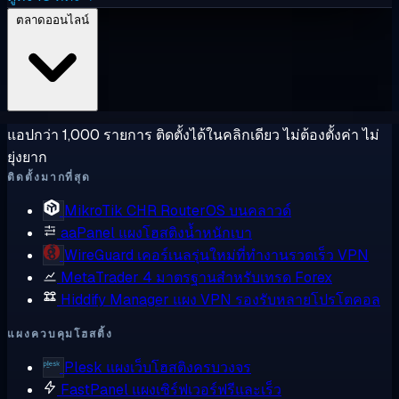
ตลาดออนไลน์
แอปกว่า 1,000 รายการ ติดตั้งได้ในคลิกเดียว ไม่ต้องตั้งค่า ไม่
ยุ่งยาก
ติดตั้งมากที่สุด
MikroTik CHR
RouterOS บนคลาวด์
aaPanel
แผงโฮสติงน้ำหนักเบา
WireGuard
เคอร์เนลรุ่นใหม่ที่ทำงานรวดเร็ว VPN
MetaTrader 4
มาตรฐานสำหรับเทรด Forex
Hiddify Manager
แผง VPN รองรับหลายโปรโตคอล
แผงควบคุมโฮสติ้ง
Plesk
แผงเว็บโฮสติงครบวงจร
FastPanel
แผงเซิร์ฟเวอร์ฟรีและเร็ว