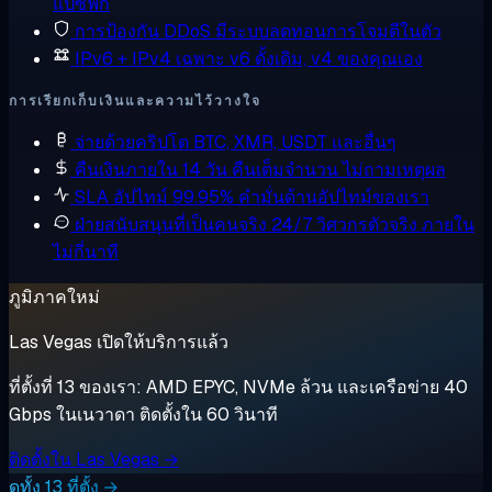
แปซิฟิก
การป้องกัน DDoS
มีระบบลดทอนการโจมตีในตัว
IPv6 + IPv4 เฉพาะ
v6 ดั้งเดิม, v4 ของคุณเอง
การเรียกเก็บเงินและความไว้วางใจ
จ่ายด้วยคริปโต
BTC, XMR, USDT และอื่นๆ
คืนเงินภายใน 14 วัน
คืนเต็มจำนวน ไม่ถามเหตุผล
SLA อัปไทม์ 99.95%
คำมั่นด้านอัปไทม์ของเรา
ฝ่ายสนับสนุนที่เป็นคนจริง 24/7
วิศวกรตัวจริง ภายใน
ไม่กี่นาที
ภูมิภาคใหม่
Las Vegas เปิดให้บริการแล้ว
ที่ตั้งที่ 13 ของเรา: AMD EPYC, NVMe ล้วน และเครือข่าย 40
Gbps ในเนวาดา ติดตั้งใน 60 วินาที
ติดตั้งใน Las Vegas →
ดูทั้ง 13 ที่ตั้ง →