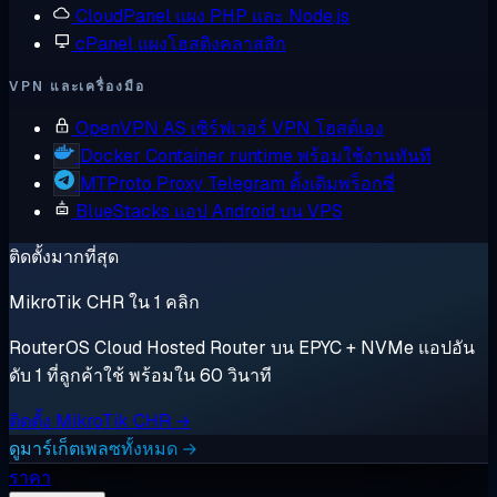
CloudPanel
แผง PHP และ Node.js
cPanel
แผงโฮสติงคลาสสิก
VPN และเครื่องมือ
OpenVPN AS
เซิร์ฟเวอร์ VPN โฮสต์เอง
Docker
Container runtime พร้อมใช้งานทันที
MTProto Proxy
Telegram ดั้งเดิมพร็อกซี่
BlueStacks
แอป Android บน VPS
ติดตั้งมากที่สุด
MikroTik CHR ใน 1 คลิก
RouterOS Cloud Hosted Router บน EPYC + NVMe แอปอัน
ดับ 1 ที่ลูกค้าใช้ พร้อมใน 60 วินาที
ติดตั้ง MikroTik CHR →
ดูมาร์เก็ตเพลซทั้งหมด →
ราคา