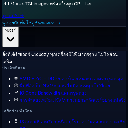
vLLM และ TGI images พร้อมในทุก GPU tier
ดูงาน AI →
พูดคุยกับทีมโซลูชันของเรา →
ฟีเจอร์
สิ่งที่เซิร์ฟเวอร์ Cloudzy ทุกเครื่องมีให้ มาตรฐาน ไม่ใช่ส่วน
เสริม
ประสิทธิภาพ
AMD EPYC + DDR5
คอร์และหน่วยความจำรุ่นล่าสุด
พื้นที่จัดเก็บ NVMe ล้วน
ไม่มีจานหมุน ไม่มีเลย
10 Gbps Bandwidth
แผนทรูพุตสูง
การจำลองเสมือน KVM
การแยกฮาร์ดแวร์อย่างแท้จริง
เครือข่ายทั่วโลก
13 สถานที่
อเมริกาเหนือ, ยุโรป, ตะวันออกกลาง, เอเชีย