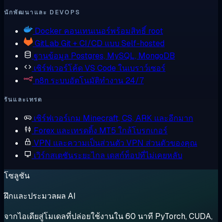
นักพัฒนาและ DEVOPS
Docker
คอนเทนเนอร์พร้อมสิทธิ์ root
GitLab
Git + CI/CD แบบ Self-hosted
ฐานข้อมูล
Postgres, MySQL, MongoDB
เซิร์ฟเวอร์โค้ด
VS Code ในเบราว์เซอร์
n8n
ระบบอัตโนมัติทำงาน 24/7
รันและเทรด
เซิร์ฟเวอร์เกม
Minecraft, CS, ARK และอีกมาก
Forex และเทรดดิ้ง
MT5 ใกล้โบรกเกอร์
VPN และความเป็นส่วนตัว
VPN ส่วนตัวของคุณ
เวิร์กสเตชันระยะไกล
เดสก์ท็อปที่ไม่เคยหลับ
โซลูชัน
ฝึกและประมวลผล AI
จากไอเดียสู่โมเดลที่ปล่อยใช้งานใน 60 นาที PyTorch, CUDA,