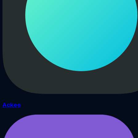
Ackee