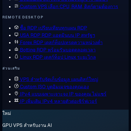
Custom VPS
เลือก CPU, RAM, ดิสก์ตามต้องการ
REMOTE DESKTOP
ซื้อ RDP
เปรียบเทียบทุกแผน RDP
USA RDP
RDP แอดมินบน IP สหรัฐฯ
Forex RDP
เดสก์ท็อปเทรดความหน่วงต่ำ
Botting RDP
พร้อมรันบอตตลอดเวลา
Linux RDP
เดสก์ท็อป Linux ระยะไกล
ส่วนเสริม
VPS สำหรับจัดเก็บข้อมูล
แผนดิสก์ใหญ่
Custom ISO
บูตอิมเมจของคุณเอง
IPv4 แบบเฉพาะเจาะจง
IP ของคุณ ไม่แชร์
IP เพิ่มเติม
IPv4 หลายตัวต่อเซิร์ฟเวอร์
ใหม่
GPU VPS สำหรับงาน AI