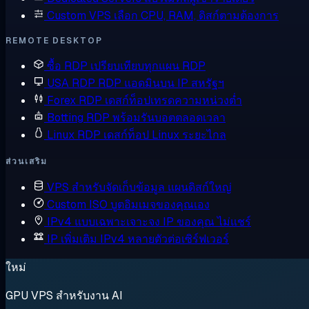
Custom VPS
เลือก CPU, RAM, ดิสก์ตามต้องการ
REMOTE DESKTOP
ซื้อ RDP
เปรียบเทียบทุกแผน RDP
USA RDP
RDP แอดมินบน IP สหรัฐฯ
Forex RDP
เดสก์ท็อปเทรดความหน่วงต่ำ
Botting RDP
พร้อมรันบอตตลอดเวลา
Linux RDP
เดสก์ท็อป Linux ระยะไกล
ส่วนเสริม
VPS สำหรับจัดเก็บข้อมูล
แผนดิสก์ใหญ่
Custom ISO
บูตอิมเมจของคุณเอง
IPv4 แบบเฉพาะเจาะจง
IP ของคุณ ไม่แชร์
IP เพิ่มเติม
IPv4 หลายตัวต่อเซิร์ฟเวอร์
ใหม่
GPU VPS สำหรับงาน AI