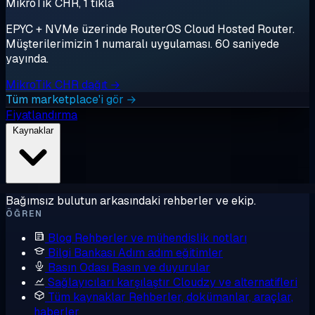
MikroTik CHR, 1 tıkla
EPYC + NVMe üzerinde RouterOS Cloud Hosted Router.
Müşterilerimizin 1 numaralı uygulaması. 60 saniyede
yayında.
MikroTik CHR dağıt →
Tüm marketplace'i gör →
Fiyatlandırma
Kaynaklar
Bağımsız bulutun arkasındaki rehberler ve ekip.
ÖĞREN
Blog
Rehberler ve mühendislik notları
Bilgi Bankası
Adım adım eğitimler
Basın Odası
Basın ve duyurular
Sağlayıcıları karşılaştır
Cloudzy ve alternatifleri
Tüm kaynaklar
Rehberler, dokümanlar, araçlar,
haberler