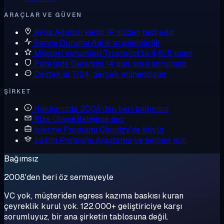
ARAÇLAR VE GÜVEN
Ayna
Ağımızı kendi IP'nizden test edin
Servis Durumu
Anlık erişilebilirlik
Müşteri yorumları
Trustpilot'ta 4,6/5 puan
Para İade Garantisi
14 gün, soru sorulmaz
Destek al
7/24, gerçek mühendisler
ŞIRKET
Hakkımızda
2008'den beri bağımsız
Bize Ulaşın
İletişime geç
İşletme Programı
Cloudzy'de büyüt
Eğitim Programı
Araştırma ve ekipler için
Bağımsız
2008'den beri öz sermayeyle
VC yok, müşteriden egress kazıma baskısı kuran
çeyreklik kurul yok. 122.000+ geliştiriciye karşı
sorumluyuz, bir ana şirketin tablosuna değil.