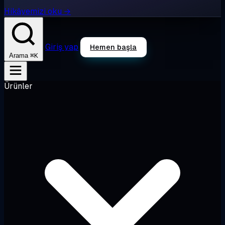
Hikâyemizi oku →
Giriş yap
Hemen başla
⌘K
Arama
Ürünler