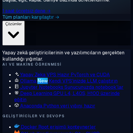
1 saat ücretsiz dene →
Tüm planları karşılaştır →
Çözümler
Yapay zekâ geliştiricilerinin ve yazılımcıların gerçekten
kullandığı yığınlar.
AI VE MAKINE ÖĞRENMESI
Yapay Zeka VPS
Hazır PyTorch ve CUDA
Ollama
New
Kendi VPS'inizde LLM çalıştırın
Jupyter Notebooks
Sunucunuzda notebook'lar
Deep Learning GPU
L4, L40S, H100 üzerinde
eğitin
Anaconda
Python veri yığını, hazır
GELIŞTIRICILER VE DEVOPS
Docker
Root erişimli konteynerler