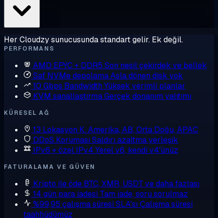
Her Cloudzy sunucusunda standart gelir. Ek değil.
PERFORMANS
AMD EPYC + DDR5
Son nesil çekirdek ve bellek
Saf NVMe depolama
Asla dönen disk yok
10 Gbps Bandwidth
Yüksek verimli planlar
KVM sanallaştırma
Gerçek donanım yalıtımı
KÜRESEL AĞ
13 Lokasyon
K. Amerika, AB, Orta Doğu, APAC
DDoS Koruması
Saldırı azaltma yerleşik
IPv6 + özel IPv4
Yerel v6, kendi v4'ünüz
FATURALAMA VE GÜVEN
Kripto ile öde
BTC, XMR, USDT ve daha fazlası
14 gün para iadesi
Tam iade, soru sorulmaz
%99,95 çalışma süresi SLA'sı
Çalışma süresi
taahhüdümüz