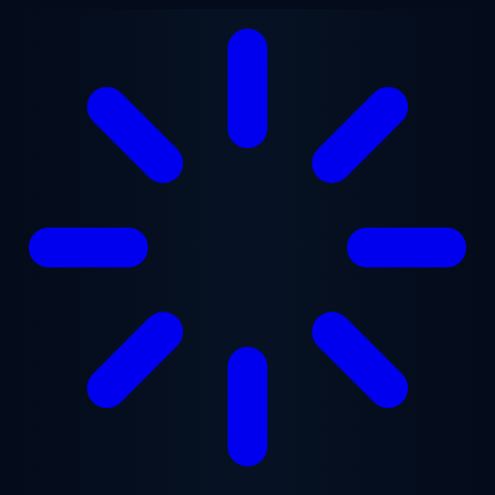
Ana içeriğe geç