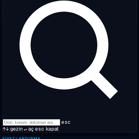
esc
↑↓
gezin
↵
aç
esc
kapat
FIYATLANDIRMA