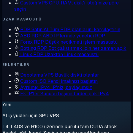
Custom VPS
CPU, RAM, disk'i isteğinize göre
seçin
UZAK MASAÜSTÜ
RDP Satın Al
Tüm RDP planlarını karşılaştırın
ABD RDP
ABD IP'lerinde yönetici RDP
Forex RDP
Düşük gecikmeli işlem masaüstü
Botting RDP
Bot çalıştırmak için her zaman açık
Linux RDP
Uzaktan Linux masaüstü
EKLENTILER
Depolama VPS
Büyük diskli planlar
Custom ISO
Kendi imajınızı başlatın
Ayrılmış IPv4
IP'niz, paylaşımsız
Ek IP'ler
Sunucu başına birden çok IPv4
Yeni
AI iş yükleri için GPU VPS
L4, L40S ve H100 üzerinde kurulu tam CUDA stack.
Başlat, eğit, kapat. Saniye bazında ücretlendirme.