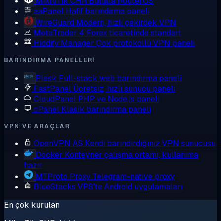
MikroTik CHR
Bulutta RouterOS
aaPanel
Hafif barındırma paneli
WireGuard
Modern, hızlı çekirdek VPN
MetaTrader 4
Forex ticaretinde standart
Hiddify Manager
Çok protokollü VPN paneli
BARINDIRMA PANELLERI
Plesk
Full-stack web barındırma paneli
FastPanel
Ücretsiz, hızlı sunucu paneli
CloudPanel
PHP ve Node.js paneli
cPanel
Klasik barındırma paneli
VPN VE ARAÇLAR
OpenVPN AS
Kendi barındırdığınız VPN sunucusu
Docker
Konteyner çalışma ortamı, kullanıma
hazır
MTProto Proxy
Telegram-native proxy
BlueStacks
VPS'te Android uygulamaları
En çok kurulan