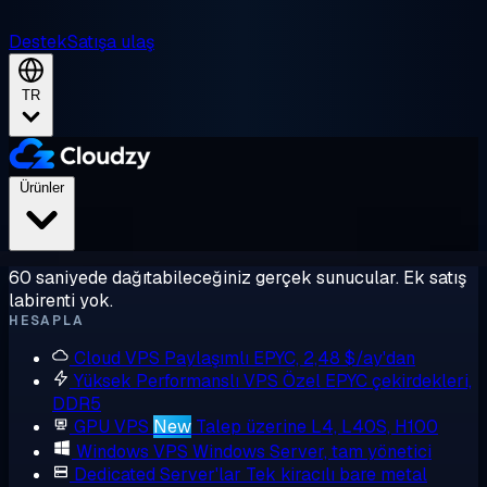
Destek
Satışa ulaş
TR
Ürünler
60 saniyede dağıtabileceğiniz gerçek sunucular. Ek satış
labirenti yok.
HESAPLA
Cloud VPS
Paylaşımlı EPYC, 2,48 $/ay'dan
Yüksek Performanslı VPS
Özel EPYC çekirdekleri,
DDR5
GPU VPS
New
Talep üzerine L4, L40S, H100
Windows VPS
Windows Server, tam yönetici
Dedicated Server'lar
Tek kiracılı bare metal