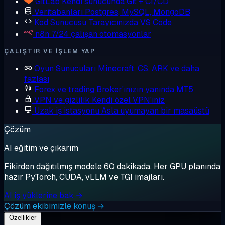
GitLab
Kendi sunucunda Git + CI/CD
Veritabanları
Postgres, MySQL, MongoDB
Kod Sunucusu
Tarayıcınızda VS Code
n8n
7/24 çalışan otomasyonlar
ÇALIŞTIR VE IŞLEM YAP
Oyun Sunucuları
Minecraft, CS, ARK ve daha
fazlası
Forex ve trading
Broker'ınızın yanında MT5
VPN ve gizlilik
Kendi özel VPN'iniz
Uzak iş istasyonu
Asla uyumayan bir masaüstü
Çözüm
AI eğitim ve çıkarım
Fikirden dağıtılmış modele 60 dakikada. Her GPU planında
hazır PyTorch, CUDA, vLLM ve TGI imajları.
AI iş yüklerine bak →
Çözüm ekibimizle konuş →
Özellikler