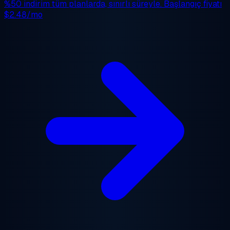
%50 indirim
tüm planlarda, sınırlı süreyle. Başlangıç fiyatı
$2.48/mo