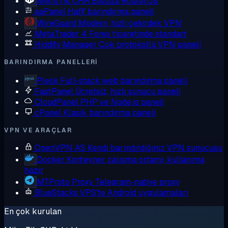
MikroTik CHR
Bulutta RouterOS
aaPanel
Hafif barındırma paneli
WireGuard
Modern, hızlı çekirdek VPN
MetaTrader 4
Forex ticaretinde standart
Hiddify Manager
Çok protokollü VPN paneli
BARINDIRMA PANELLERI
Plesk
Full-stack web barındırma paneli
FastPanel
Ücretsiz, hızlı sunucu paneli
CloudPanel
PHP ve Node.js paneli
cPanel
Klasik barındırma paneli
VPN VE ARAÇLAR
OpenVPN AS
Kendi barındırdığınız VPN sunucusu
Docker
Konteyner çalışma ortamı, kullanıma
hazır
MTProto Proxy
Telegram-native proxy
BlueStacks
VPS'te Android uygulamaları
En çok kurulan