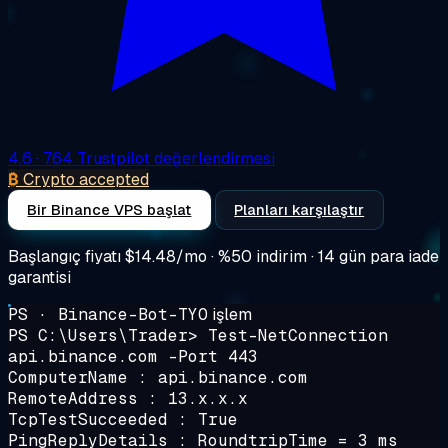
4.6
· 764 Trustpilot değerlendirmesi
₿
Crypto accepted
Bir Binance VPS başlat
Planları karşılaştır
Başlangıç fiyatı
$14.48/mo
· %50 indirim · 14 gün para iade
garantisi
PS · Binance-Bot-TYO
işlem
PS C:\Users\Trader>
Test-NetConnection
api.binance.com -Port 443
ComputerName : api.binance.com
RemoteAddress : 13.x.x.x
TcpTestSucceeded : True
PingReplyDetails : RoundtripTime = 3 ms