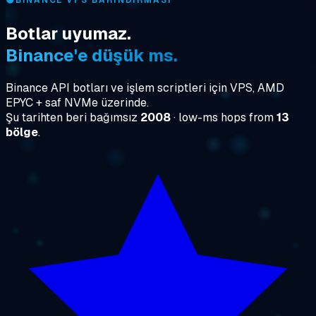
🟡
BINANCE VPS BARINDIRMASI
Botlar uyumaz.
Binance'e düşük ms.
Binance API botları ve işlem scriptleri için VPS, AMD
EPYC + saf NVMe üzerinde.
Şu tarihten beri bağımsız
2008
· low-ms hops from
13
bölge
.