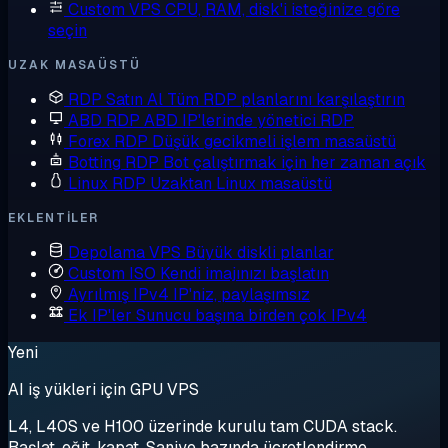
Custom VPS
CPU, RAM, disk'i isteğinize göre
seçin
UZAK MASAÜSTÜ
RDP Satın Al
Tüm RDP planlarını karşılaştırın
ABD RDP
ABD IP'lerinde yönetici RDP
Forex RDP
Düşük gecikmeli işlem masaüstü
Botting RDP
Bot çalıştırmak için her zaman açık
Linux RDP
Uzaktan Linux masaüstü
EKLENTILER
Depolama VPS
Büyük diskli planlar
Custom ISO
Kendi imajınızı başlatın
Ayrılmış IPv4
IP'niz, paylaşımsız
Ek IP'ler
Sunucu başına birden çok IPv4
Yeni
AI iş yükleri için GPU VPS
L4, L40S ve H100 üzerinde kurulu tam CUDA stack.
Başlat, eğit, kapat. Saniye bazında ücretlendirme.