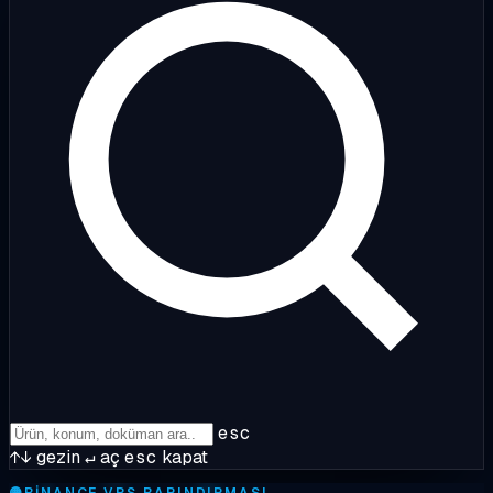
esc
↑↓
gezin
↵
aç
esc
kapat