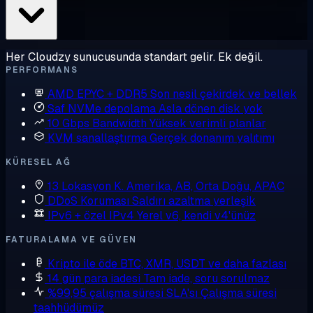
Her Cloudzy sunucusunda standart gelir. Ek değil.
PERFORMANS
AMD EPYC + DDR5
Son nesil çekirdek ve bellek
Saf NVMe depolama
Asla dönen disk yok
10 Gbps Bandwidth
Yüksek verimli planlar
KVM sanallaştırma
Gerçek donanım yalıtımı
KÜRESEL AĞ
13 Lokasyon
K. Amerika, AB, Orta Doğu, APAC
DDoS Koruması
Saldırı azaltma yerleşik
IPv6 + özel IPv4
Yerel v6, kendi v4'ünüz
FATURALAMA VE GÜVEN
Kripto ile öde
BTC, XMR, USDT ve daha fazlası
14 gün para iadesi
Tam iade, soru sorulmaz
%99,95 çalışma süresi SLA'sı
Çalışma süresi
taahhüdümüz