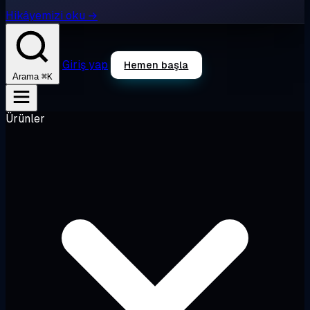
Hikâyemizi oku →
Giriş yap
Hemen başla
⌘K
Arama
Ürünler