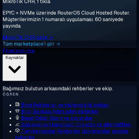
MikroTik CHR, 1 tıkla
EPYC + NVMe üzerinde RouterOS Cloud Hosted Router.
Müşterilerimizin 1 numaralı uygulaması. 60 saniyede
yayında.
MikroTik CHR dağıt →
Tüm marketplace'i gör →
Fiyatlandırma
Kaynaklar
Bağımsız bulutun arkasındaki rehberler ve ekip.
ÖĞREN
Blog
Rehberler ve mühendislik notları
Bilgi Bankası
Adım adım eğitimler
Basın Odası
Basın ve duyurular
Sağlayıcıları karşılaştır
Cloudzy ve alternatifleri
Tüm kaynaklar
Rehberler, dokümanlar, araçlar,
haberler