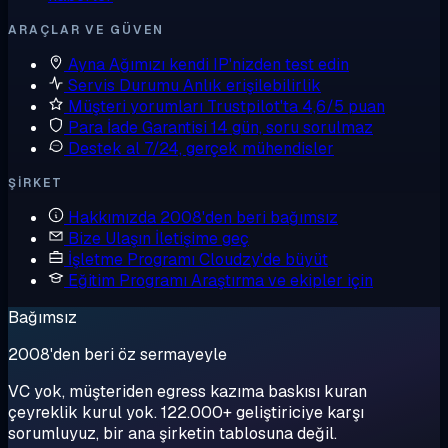
ARAÇLAR VE GÜVEN
Ayna
Ağımızı kendi IP'nizden test edin
Servis Durumu
Anlık erişilebilirlik
Müşteri yorumları
Trustpilot'ta 4,6/5 puan
Para İade Garantisi
14 gün, soru sorulmaz
Destek al
7/24, gerçek mühendisler
ŞIRKET
Hakkımızda
2008'den beri bağımsız
Bize Ulaşın
İletişime geç
İşletme Programı
Cloudzy'de büyüt
Eğitim Programı
Araştırma ve ekipler için
Bağımsız
2008'den beri öz sermayeyle
VC yok, müşteriden egress kazıma baskısı kuran
çeyreklik kurul yok. 122.000+ geliştiriciye karşı
sorumluyuz, bir ana şirketin tablosuna değil.