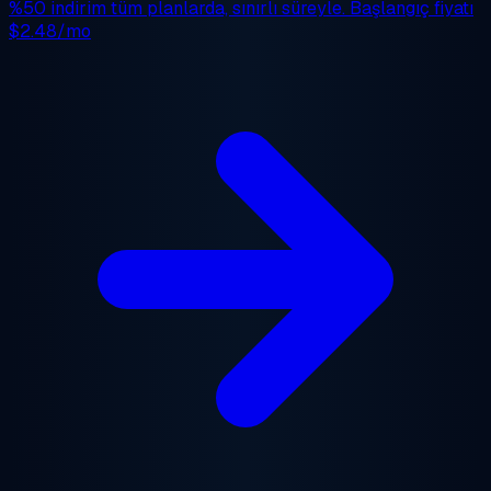
%50 indirim
tüm planlarda, sınırlı süreyle. Başlangıç fiyatı
$2.48/mo