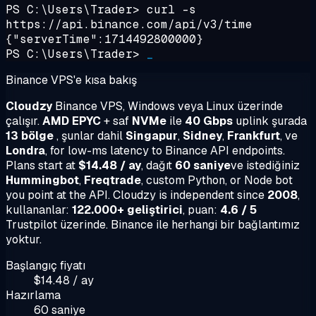
PS C:\Users\Trader>
curl -s
https://api.binance.com/api/v3/time
{"serverTime":1714492800000}
PS C:\Users\Trader>
_
Binance VPS'e kısa bakış
Cloudzy
Binance VPS, Windows veya Linux üzerinde
çalışır.
AMD EPYC
+ saf
NVMe
ile
40 Gbps
uplink şurada
13 bölge
, şunlar dahil
Singapur
,
Sidney
,
Frankfurt
, ve
Londra
, for low-ms latency to Binance API endpoints.
Plans start at
$14.48 / ay
, dağıt
60 saniye
ve istediğiniz
Hummingbot
,
Freqtrade
, custom Python, or Node bot
you point at the API. Cloudzy is independent since
2008
,
kullananlar:
122.000+ geliştirici
, puan:
4.6 / 5
Trustpilot üzerinde. Binance ile herhangi bir bağlantımız
yoktur.
Başlangıç fiyatı
$14.48 / ay
Hazırlama
60 saniye