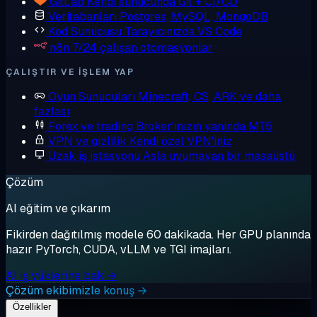
GitLab
Kendi sunucunda Git + CI/CD
Veritabanları
Postgres, MySQL, MongoDB
Kod Sunucusu
Tarayıcınızda VS Code
n8n
7/24 çalışan otomasyonlar
ÇALIŞTIR VE IŞLEM YAP
Oyun Sunucuları
Minecraft, CS, ARK ve daha
fazlası
Forex ve trading
Broker'ınızın yanında MT5
VPN ve gizlilik
Kendi özel VPN'iniz
Uzak iş istasyonu
Asla uyumayan bir masaüstü
Çözüm
AI eğitim ve çıkarım
Fikirden dağıtılmış modele 60 dakikada. Her GPU planında
hazır PyTorch, CUDA, vLLM ve TGI imajları.
AI iş yüklerine bak →
Çözüm ekibimizle konuş →
Özellikler