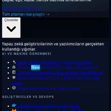
1 saat ücretsiz dene →
Tüm planları karşılaştır →
Çözümler
Yapay zekâ geliştiricilerinin ve yazılımcıların gerçekten
kullandığı yığınlar.
AI VE MAKINE ÖĞRENMESI
Yapay Zeka VPS
Hazır PyTorch ve CUDA
Ollama
New
Kendi VPS'inizde LLM çalıştırın
Jupyter Notebooks
Sunucunuzda notebook'lar
Deep Learning GPU
L4, L40S, H100 üzerinde
eğitin
Anaconda
Python veri yığını, hazır
GELIŞTIRICILER VE DEVOPS
Docker
Root erişimli konteynerler