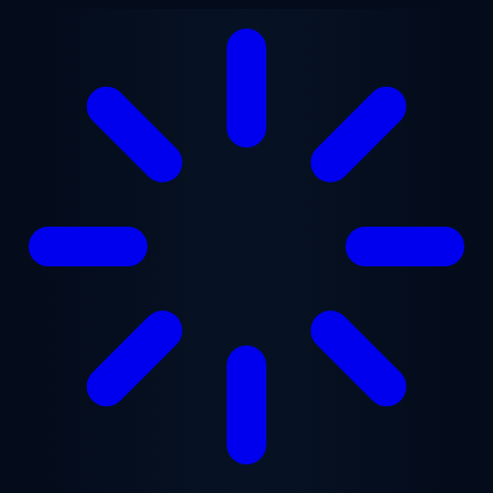
Ana içeriğe geç