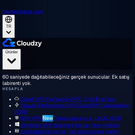
Destek
Satışa ulaş
TR
Ürünler
60 saniyede dağıtabileceğiniz gerçek sunucular. Ek satış
labirenti yok.
HESAPLA
Cloud VPS
Paylaşımlı EPYC, 2,48 $/ay'dan
Yüksek Performanslı VPS
Özel EPYC çekirdekleri,
DDR5
GPU VPS
New
Talep üzerine L4, L40S, H100
Windows VPS
Windows Server, tam yönetici
Dedicated Server'lar
Tek kiracılı bare metal