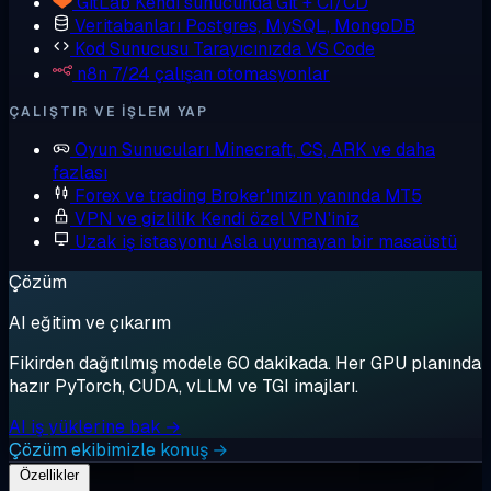
GitLab
Kendi sunucunda Git + CI/CD
Veritabanları
Postgres, MySQL, MongoDB
Kod Sunucusu
Tarayıcınızda VS Code
n8n
7/24 çalışan otomasyonlar
ÇALIŞTIR VE IŞLEM YAP
Oyun Sunucuları
Minecraft, CS, ARK ve daha
fazlası
Forex ve trading
Broker'ınızın yanında MT5
VPN ve gizlilik
Kendi özel VPN'iniz
Uzak iş istasyonu
Asla uyumayan bir masaüstü
Çözüm
AI eğitim ve çıkarım
Fikirden dağıtılmış modele 60 dakikada. Her GPU planında
hazır PyTorch, CUDA, vLLM ve TGI imajları.
AI iş yüklerine bak →
Çözüm ekibimizle konuş →
Özellikler