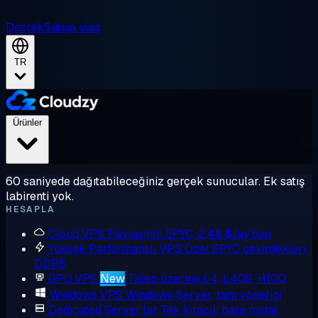
Destek
Satışa ulaş
TR
Ürünler
60 saniyede dağıtabileceğiniz gerçek sunucular. Ek satış
labirenti yok.
HESAPLA
Cloud VPS
Paylaşımlı EPYC, 2,48 $/ay'dan
Yüksek Performanslı VPS
Özel EPYC çekirdekleri,
DDR5
GPU VPS
New
Talep üzerine L4, L40S, H100
Windows VPS
Windows Server, tam yönetici
Dedicated Server'lar
Tek kiracılı bare metal