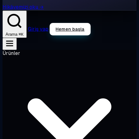
Hikâyemizi oku →
Giriş yap
Hemen başla
⌘K
Arama
Ürünler