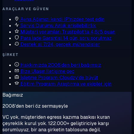
ARAÇLAR VE GÜVEN
Ayna
Ağımızı kendi IP'nizden test edin
Servis Durumu
Anlık erişilebilirlik
Müşteri yorumları
Trustpilot'ta 4,6/5 puan
Para İade Garantisi
14 gün, soru sorulmaz
Destek al
7/24, gerçek mühendisler
ŞIRKET
Hakkımızda
2008'den beri bağımsız
Bize Ulaşın
İletişime geç
İşletme Programı
Cloudzy'de büyüt
Eğitim Programı
Araştırma ve ekipler için
Bağımsız
2008'den beri öz sermayeyle
VC yok, müşteriden egress kazıma baskısı kuran
çeyreklik kurul yok. 122.000+ geliştiriciye karşı
sorumluyuz, bir ana şirketin tablosuna değil.