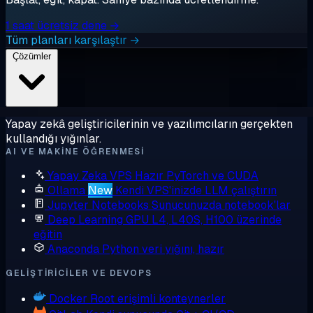
1 saat ücretsiz dene →
Tüm planları karşılaştır →
Çözümler
Yapay zekâ geliştiricilerinin ve yazılımcıların gerçekten
kullandığı yığınlar.
AI VE MAKINE ÖĞRENMESI
Yapay Zeka VPS
Hazır PyTorch ve CUDA
Ollama
New
Kendi VPS'inizde LLM çalıştırın
Jupyter Notebooks
Sunucunuzda notebook'lar
Deep Learning GPU
L4, L40S, H100 üzerinde
eğitin
Anaconda
Python veri yığını, hazır
GELIŞTIRICILER VE DEVOPS
Docker
Root erişimli konteynerler