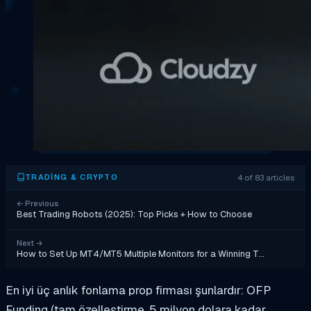
4 of 83 articles
TRADING & CRYPTO
←
Previous
Best Trading Robots (2025): Top Picks + How to Choose
Next
→
How to Set Up MT4/MT5 Multiple Monitors for a Winning T…
En iyi üç anlık fonlama prop firması şunlardır: OFP
Funding (tam özelleştirme, 5 milyon dolara kadar