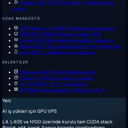
Custom VPS
CPU, RAM, disk'i isteğinize göre
seçin
UZAK MASAÜSTÜ
RDP Satın Al
Tüm RDP planlarını karşılaştırın
ABD RDP
ABD IP'lerinde yönetici RDP
Forex RDP
Düşük gecikmeli işlem masaüstü
Botting RDP
Bot çalıştırmak için her zaman açık
Linux RDP
Uzaktan Linux masaüstü
EKLENTILER
Depolama VPS
Büyük diskli planlar
Custom ISO
Kendi imajınızı başlatın
Ayrılmış IPv4
IP'niz, paylaşımsız
Ek IP'ler
Sunucu başına birden çok IPv4
Yeni
AI iş yükleri için GPU VPS
L4, L40S ve H100 üzerinde kurulu tam CUDA stack.
Başlat, eğit, kapat. Saniye bazında ücretlendirme.