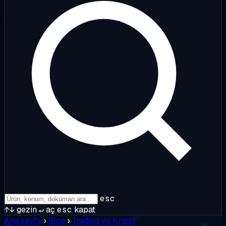
esc
↑↓
gezin
↵
aç
esc
kapat
Ana sayfa
›
Blog
›
Trading ve Kripto