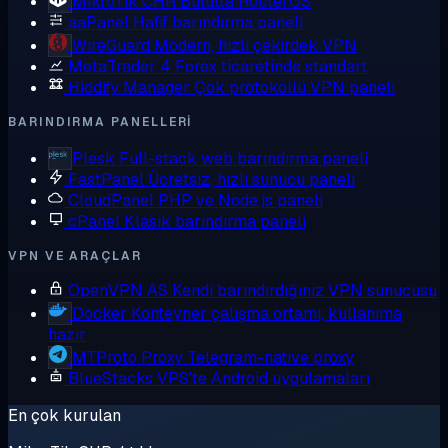
MikroTik CHR
Bulutta RouterOS
aaPanel
Hafif barındırma paneli
WireGuard
Modern, hızlı çekirdek VPN
MetaTrader 4
Forex ticaretinde standart
Hiddify Manager
Çok protokollü VPN paneli
BARINDIRMA PANELLERI
Plesk
Full-stack web barındırma paneli
FastPanel
Ücretsiz, hızlı sunucu paneli
CloudPanel
PHP ve Node.js paneli
cPanel
Klasik barındırma paneli
VPN VE ARAÇLAR
OpenVPN AS
Kendi barındırdığınız VPN sunucusu
Docker
Konteyner çalışma ortamı, kullanıma
hazır
MTProto Proxy
Telegram-native proxy
BlueStacks
VPS'te Android uygulamaları
En çok kurulan