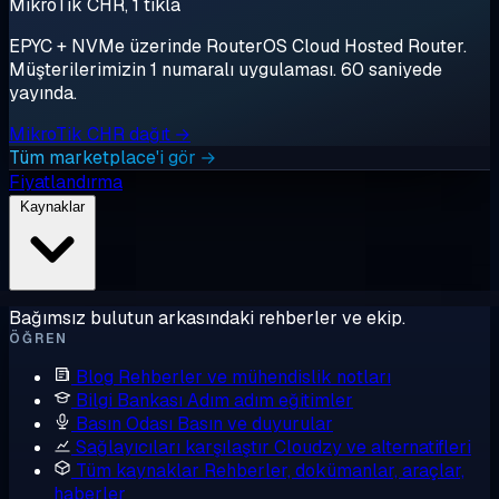
MikroTik CHR, 1 tıkla
EPYC + NVMe üzerinde RouterOS Cloud Hosted Router.
Müşterilerimizin 1 numaralı uygulaması. 60 saniyede
yayında.
MikroTik CHR dağıt →
Tüm marketplace'i gör →
Fiyatlandırma
Kaynaklar
Bağımsız bulutun arkasındaki rehberler ve ekip.
ÖĞREN
Blog
Rehberler ve mühendislik notları
Bilgi Bankası
Adım adım eğitimler
Basın Odası
Basın ve duyurular
Sağlayıcıları karşılaştır
Cloudzy ve alternatifleri
Tüm kaynaklar
Rehberler, dokümanlar, araçlar,
haberler