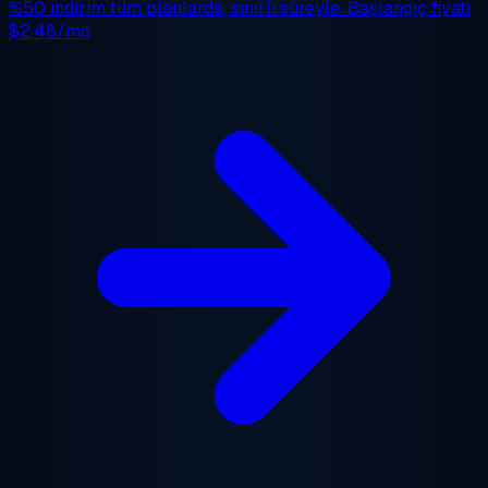
%50 indirim
tüm planlarda, sınırlı süreyle. Başlangıç fiyatı
$2.48/mo