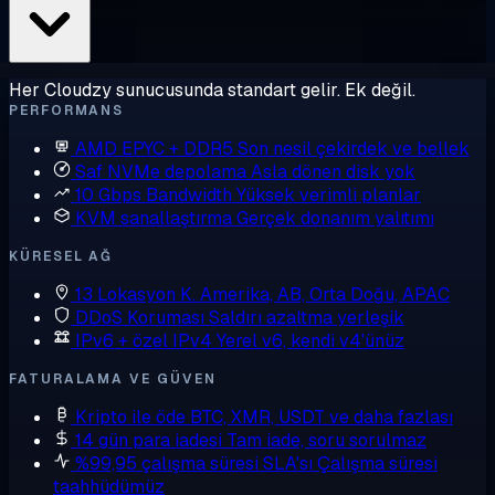
Her Cloudzy sunucusunda standart gelir. Ek değil.
PERFORMANS
AMD EPYC + DDR5
Son nesil çekirdek ve bellek
Saf NVMe depolama
Asla dönen disk yok
10 Gbps Bandwidth
Yüksek verimli planlar
KVM sanallaştırma
Gerçek donanım yalıtımı
KÜRESEL AĞ
13 Lokasyon
K. Amerika, AB, Orta Doğu, APAC
DDoS Koruması
Saldırı azaltma yerleşik
IPv6 + özel IPv4
Yerel v6, kendi v4'ünüz
FATURALAMA VE GÜVEN
Kripto ile öde
BTC, XMR, USDT ve daha fazlası
14 gün para iadesi
Tam iade, soru sorulmaz
%99,95 çalışma süresi SLA'sı
Çalışma süresi
taahhüdümüz