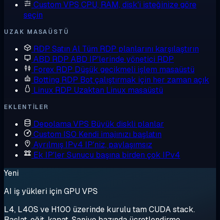
Custom VPS
CPU, RAM, disk'i isteğinize göre
seçin
UZAK MASAÜSTÜ
RDP Satın Al
Tüm RDP planlarını karşılaştırın
ABD RDP
ABD IP'lerinde yönetici RDP
Forex RDP
Düşük gecikmeli işlem masaüstü
Botting RDP
Bot çalıştırmak için her zaman açık
Linux RDP
Uzaktan Linux masaüstü
EKLENTILER
Depolama VPS
Büyük diskli planlar
Custom ISO
Kendi imajınızı başlatın
Ayrılmış IPv4
IP'niz, paylaşımsız
Ek IP'ler
Sunucu başına birden çok IPv4
Yeni
AI iş yükleri için GPU VPS
L4, L40S ve H100 üzerinde kurulu tam CUDA stack.
Başlat, eğit, kapat. Saniye bazında ücretlendirme.