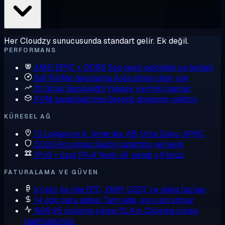
Her Cloudzy sunucusunda standart gelir. Ek değil.
PERFORMANS
AMD EPYC + DDR5
Son nesil çekirdek ve bellek
Saf NVMe depolama
Asla dönen disk yok
10 Gbps Bandwidth
Yüksek verimli planlar
KVM sanallaştırma
Gerçek donanım yalıtımı
KÜRESEL AĞ
13 Lokasyon
K. Amerika, AB, Orta Doğu, APAC
DDoS Koruması
Saldırı azaltma yerleşik
IPv6 + özel IPv4
Yerel v6, kendi v4'ünüz
FATURALAMA VE GÜVEN
Kripto ile öde
BTC, XMR, USDT ve daha fazlası
14 gün para iadesi
Tam iade, soru sorulmaz
%99,95 çalışma süresi SLA'sı
Çalışma süresi
taahhüdümüz