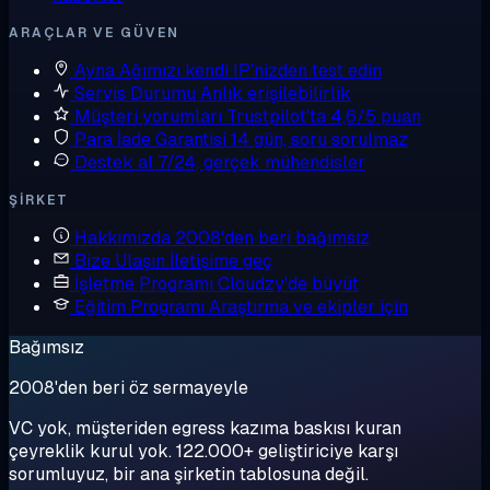
ARAÇLAR VE GÜVEN
Ayna
Ağımızı kendi IP'nizden test edin
Servis Durumu
Anlık erişilebilirlik
Müşteri yorumları
Trustpilot'ta 4,6/5 puan
Para İade Garantisi
14 gün, soru sorulmaz
Destek al
7/24, gerçek mühendisler
ŞIRKET
Hakkımızda
2008'den beri bağımsız
Bize Ulaşın
İletişime geç
İşletme Programı
Cloudzy'de büyüt
Eğitim Programı
Araştırma ve ekipler için
Bağımsız
2008'den beri öz sermayeyle
VC yok, müşteriden egress kazıma baskısı kuran
çeyreklik kurul yok. 122.000+ geliştiriciye karşı
sorumluyuz, bir ana şirketin tablosuna değil.