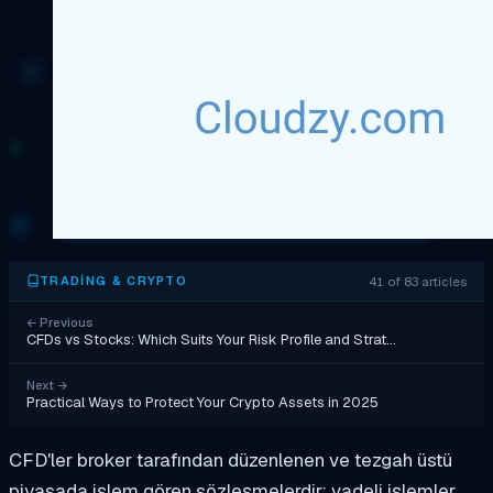
41 of 83 articles
TRADING & CRYPTO
←
Previous
CFDs vs Stocks: Which Suits Your Risk Profile and Strat…
Next
→
Practical Ways to Protect Your Crypto Assets in 2025
CFD'ler broker tarafından düzenlenen ve tezgah üstü
piyasada işlem gören sözleşmelerdir; vadeli işlemler