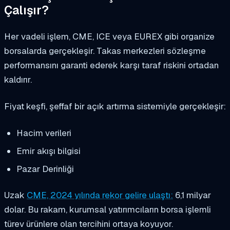
Çalışır?
Her vadeli işlem, CME, ICE veya EUREX gibi organize
borsalarda gerçekleşir. Takas merkezleri sözleşme
performansını garanti ederek karşı taraf riskini ortadan
kaldırır.
Fiyat keşfi, şeffaf bir açık artırma sistemiyle gerçekleşir:
Hacim verileri
Emir akışı bilgisi
Pazar Derinliği
Uzak
CME, 2024 yılında rekor gelire ulaştı:
6,1 milyar
dolar. Bu rakam, kurumsal yatırımcıların borsa işlemli
türev ürünlere olan tercihini ortaya koyuyor.