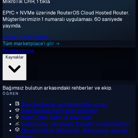
MikroTik CHR, 1 tıkla
EPYC + NVMe üzerinde RouterOS Cloud Hosted Router.
Müşterilerimizin 1 numaralı uygulaması. 60 saniyede
yayında.
MikroTik CHR dağıt →
Tüm marketplace'i gör →
Fiyatlandırma
Kaynaklar
Bağımsız bulutun arkasındaki rehberler ve ekip.
ÖĞREN
Blog
Rehberler ve mühendislik notları
Bilgi Bankası
Adım adım eğitimler
Basın Odası
Basın ve duyurular
Sağlayıcıları karşılaştır
Cloudzy ve alternatifleri
Tüm kaynaklar
Rehberler, dokümanlar, araçlar,
haberler