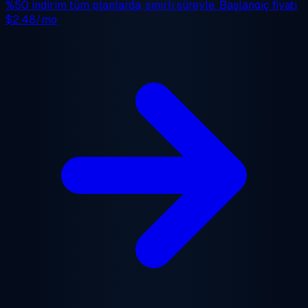
%50 indirim
tüm planlarda, sınırlı süreyle. Başlangıç fiyatı
$2.48/mo