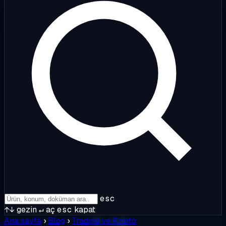
esc
↑↓
gezin
↵
aç
esc
kapat
Ana sayfa
›
Blog
›
Trading ve Kripto