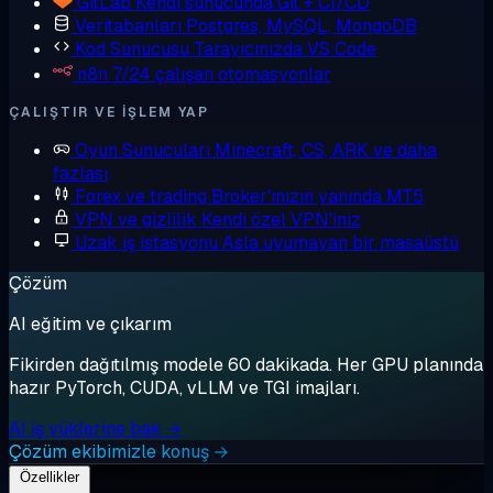
GitLab
Kendi sunucunda Git + CI/CD
Veritabanları
Postgres, MySQL, MongoDB
Kod Sunucusu
Tarayıcınızda VS Code
n8n
7/24 çalışan otomasyonlar
ÇALIŞTIR VE IŞLEM YAP
Oyun Sunucuları
Minecraft, CS, ARK ve daha
fazlası
Forex ve trading
Broker'ınızın yanında MT5
VPN ve gizlilik
Kendi özel VPN'iniz
Uzak iş istasyonu
Asla uyumayan bir masaüstü
Çözüm
AI eğitim ve çıkarım
Fikirden dağıtılmış modele 60 dakikada. Her GPU planında
hazır PyTorch, CUDA, vLLM ve TGI imajları.
AI iş yüklerine bak →
Çözüm ekibimizle konuş →
Özellikler