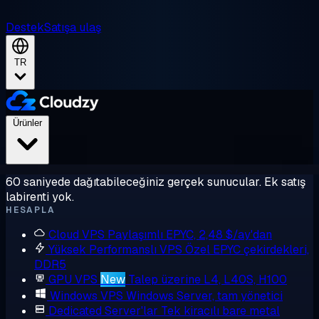
Destek
Satışa ulaş
TR
Ürünler
60 saniyede dağıtabileceğiniz gerçek sunucular. Ek satış
labirenti yok.
HESAPLA
Cloud VPS
Paylaşımlı EPYC, 2,48 $/ay'dan
Yüksek Performanslı VPS
Özel EPYC çekirdekleri,
DDR5
GPU VPS
New
Talep üzerine L4, L40S, H100
Windows VPS
Windows Server, tam yönetici
Dedicated Server'lar
Tek kiracılı bare metal