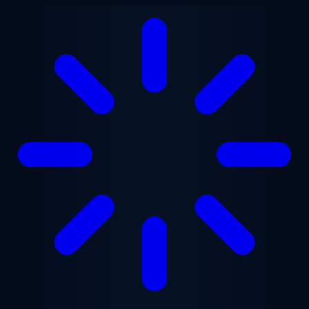
Ana içeriğe geç