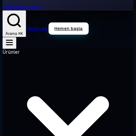
Hikâyemizi oku →
Giriş yap
Hemen başla
⌘K
Arama
Ürünler