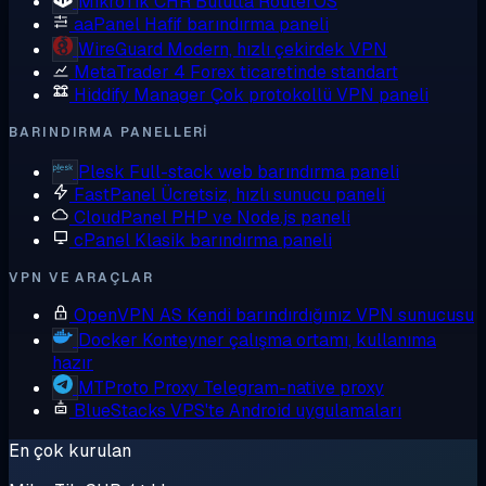
MikroTik CHR
Bulutta RouterOS
aaPanel
Hafif barındırma paneli
WireGuard
Modern, hızlı çekirdek VPN
MetaTrader 4
Forex ticaretinde standart
Hiddify Manager
Çok protokollü VPN paneli
BARINDIRMA PANELLERI
Plesk
Full-stack web barındırma paneli
FastPanel
Ücretsiz, hızlı sunucu paneli
CloudPanel
PHP ve Node.js paneli
cPanel
Klasik barındırma paneli
VPN VE ARAÇLAR
OpenVPN AS
Kendi barındırdığınız VPN sunucusu
Docker
Konteyner çalışma ortamı, kullanıma
hazır
MTProto Proxy
Telegram-native proxy
BlueStacks
VPS'te Android uygulamaları
En çok kurulan