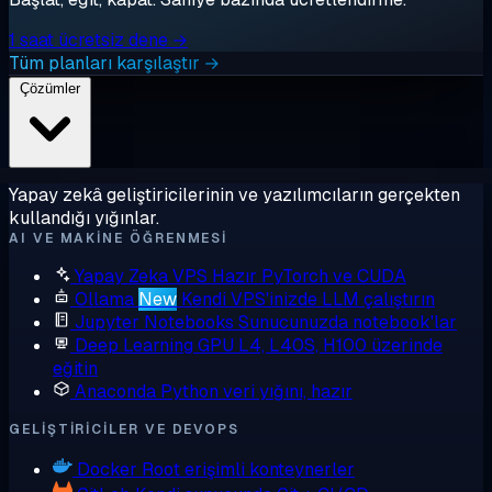
1 saat ücretsiz dene →
Tüm planları karşılaştır →
Çözümler
Yapay zekâ geliştiricilerinin ve yazılımcıların gerçekten
kullandığı yığınlar.
AI VE MAKINE ÖĞRENMESI
Yapay Zeka VPS
Hazır PyTorch ve CUDA
Ollama
New
Kendi VPS'inizde LLM çalıştırın
Jupyter Notebooks
Sunucunuzda notebook'lar
Deep Learning GPU
L4, L40S, H100 üzerinde
eğitin
Anaconda
Python veri yığını, hazır
GELIŞTIRICILER VE DEVOPS
Docker
Root erişimli konteynerler