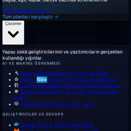
1 saat ücretsiz dene →
Tüm planları karşılaştır →
Çözümler
Yapay zekâ geliştiricilerinin ve yazılımcıların gerçekten
kullandığı yığınlar.
AI VE MAKINE ÖĞRENMESI
Yapay Zeka VPS
Hazır PyTorch ve CUDA
Ollama
New
Kendi VPS'inizde LLM çalıştırın
Jupyter Notebooks
Sunucunuzda notebook'lar
Deep Learning GPU
L4, L40S, H100 üzerinde
eğitin
Anaconda
Python veri yığını, hazır
GELIŞTIRICILER VE DEVOPS
Docker
Root erişimli konteynerler