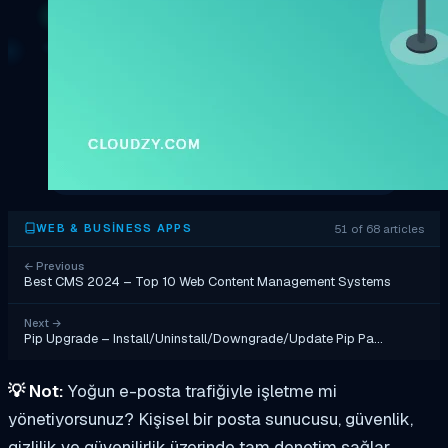
51 of 68 articles
WEB & BUSINESS APPS
←
Previous
Best CMS 2024 – Top 10 Web Content Management Systems
Next
→
Pip Upgrade – Install/Uninstall/Downgrade/Update Pip Pa…
💡
Not:
Yoğun e-posta trafiğiyle işletme mi
yönetiyorsunuz? Kişisel bir posta sunucusu, güvenlik,
gizlilik ve güvenilirlik üzerinde tam denetim sağlar.