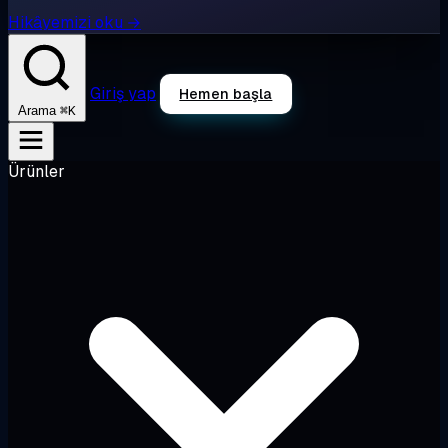
Hikâyemizi oku →
Giriş yap
Hemen başla
⌘K
Arama
Ürünler