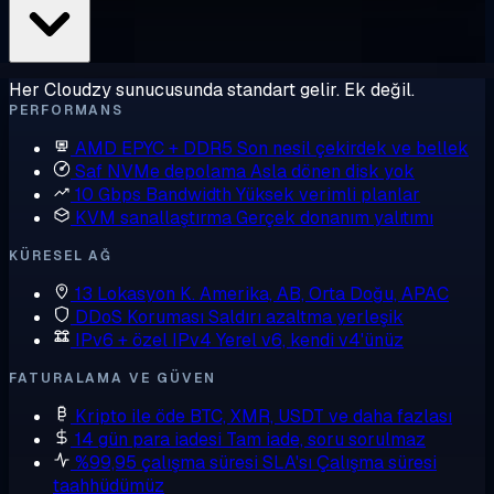
Her Cloudzy sunucusunda standart gelir. Ek değil.
PERFORMANS
AMD EPYC + DDR5
Son nesil çekirdek ve bellek
Saf NVMe depolama
Asla dönen disk yok
10 Gbps Bandwidth
Yüksek verimli planlar
KVM sanallaştırma
Gerçek donanım yalıtımı
KÜRESEL AĞ
13 Lokasyon
K. Amerika, AB, Orta Doğu, APAC
DDoS Koruması
Saldırı azaltma yerleşik
IPv6 + özel IPv4
Yerel v6, kendi v4'ünüz
FATURALAMA VE GÜVEN
Kripto ile öde
BTC, XMR, USDT ve daha fazlası
14 gün para iadesi
Tam iade, soru sorulmaz
%99,95 çalışma süresi SLA'sı
Çalışma süresi
taahhüdümüz