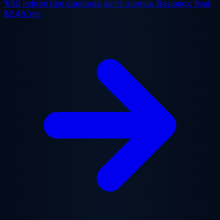
%50 indirim
tüm planlarda, sınırlı süreyle. Başlangıç fiyatı
$2.48/mo