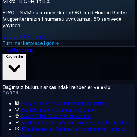
MikroTik CHR, 1 tıkla
EPYC + NVMe üzerinde RouterOS Cloud Hosted Router.
Müşterilerimizin 1 numaralı uygulaması. 60 saniyede
yayında.
MikroTik CHR dağıt →
Tüm marketplace'i gör →
Fiyatlandırma
Kaynaklar
Bağımsız bulutun arkasındaki rehberler ve ekip.
ÖĞREN
Blog
Rehberler ve mühendislik notları
Bilgi Bankası
Adım adım eğitimler
Basın Odası
Basın ve duyurular
Sağlayıcıları karşılaştır
Cloudzy ve alternatifleri
Tüm kaynaklar
Rehberler, dokümanlar, araçlar,
haberler