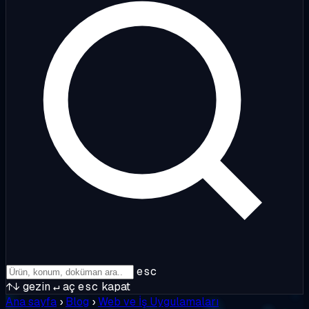
esc
↑↓
gezin
↵
aç
esc
kapat
Ana sayfa
›
Blog
›
Web ve İş Uygulamaları