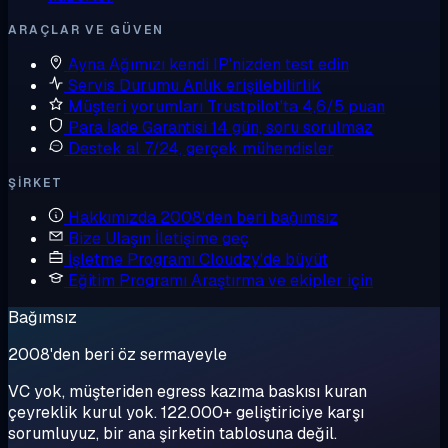
ARAÇLAR VE GÜVEN
Ayna
Ağımızı kendi IP'nizden test edin
Servis Durumu
Anlık erişilebilirlik
Müşteri yorumları
Trustpilot'ta 4,6/5 puan
Para İade Garantisi
14 gün, soru sorulmaz
Destek al
7/24, gerçek mühendisler
ŞIRKET
Hakkımızda
2008'den beri bağımsız
Bize Ulaşın
İletişime geç
İşletme Programı
Cloudzy'de büyüt
Eğitim Programı
Araştırma ve ekipler için
Bağımsız
2008'den beri öz sermayeyle
VC yok, müşteriden egress kazıma baskısı kuran
çeyreklik kurul yok. 122.000+ geliştiriciye karşı
sorumluyuz, bir ana şirketin tablosuna değil.