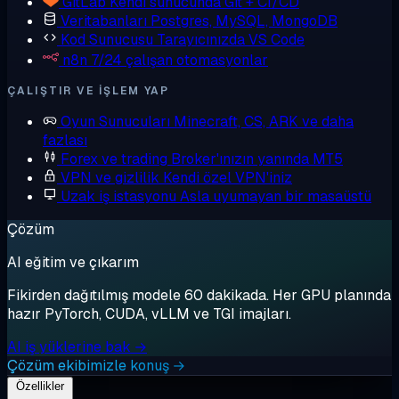
GitLab
Kendi sunucunda Git + CI/CD
Veritabanları
Postgres, MySQL, MongoDB
Kod Sunucusu
Tarayıcınızda VS Code
n8n
7/24 çalışan otomasyonlar
ÇALIŞTIR VE IŞLEM YAP
Oyun Sunucuları
Minecraft, CS, ARK ve daha
fazlası
Forex ve trading
Broker'ınızın yanında MT5
VPN ve gizlilik
Kendi özel VPN'iniz
Uzak iş istasyonu
Asla uyumayan bir masaüstü
Çözüm
AI eğitim ve çıkarım
Fikirden dağıtılmış modele 60 dakikada. Her GPU planında
hazır PyTorch, CUDA, vLLM ve TGI imajları.
AI iş yüklerine bak →
Çözüm ekibimizle konuş →
Özellikler