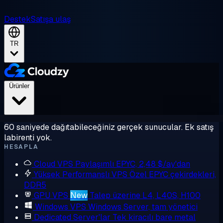
Destek
Satışa ulaş
TR
Ürünler
60 saniyede dağıtabileceğiniz gerçek sunucular. Ek satış
labirenti yok.
HESAPLA
Cloud VPS
Paylaşımlı EPYC, 2,48 $/ay'dan
Yüksek Performanslı VPS
Özel EPYC çekirdekleri,
DDR5
GPU VPS
New
Talep üzerine L4, L40S, H100
Windows VPS
Windows Server, tam yönetici
Dedicated Server'lar
Tek kiracılı bare metal