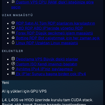
Custom VPS
CPU, RAM, disk'i isteğinize göre
seçin
UZAK MASAÜSTÜ
RDP Satın Al
Tüm RDP planlarını karşılaştırın
ABD RDP
ABD IP'lerinde yönetici RDP
Forex RDP
Düşük gecikmeli işlem masaüstü
Botting RDP
Bot çalıştırmak için her zaman açık
Linux RDP
Uzaktan Linux masaüstü
EKLENTILER
Depolama VPS
Büyük diskli planlar
Custom ISO
Kendi imajınızı başlatın
Ayrılmış IPv4
IP'niz, paylaşımsız
Ek IP'ler
Sunucu başına birden çok IPv4
Yeni
AI iş yükleri için GPU VPS
L4, L40S ve H100 üzerinde kurulu tam CUDA stack.
Başlat, eğit, kapat. Saniye bazında ücretlendirme.