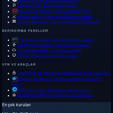
MikroTik CHR
Bulutta RouterOS
aaPanel
Hafif barındırma paneli
WireGuard
Modern, hızlı çekirdek VPN
MetaTrader 4
Forex ticaretinde standart
Hiddify Manager
Çok protokollü VPN paneli
BARINDIRMA PANELLERI
Plesk
Full-stack web barındırma paneli
FastPanel
Ücretsiz, hızlı sunucu paneli
CloudPanel
PHP ve Node.js paneli
cPanel
Klasik barındırma paneli
VPN VE ARAÇLAR
OpenVPN AS
Kendi barındırdığınız VPN sunucusu
Docker
Konteyner çalışma ortamı, kullanıma
hazır
MTProto Proxy
Telegram-native proxy
BlueStacks
VPS'te Android uygulamaları
En çok kurulan