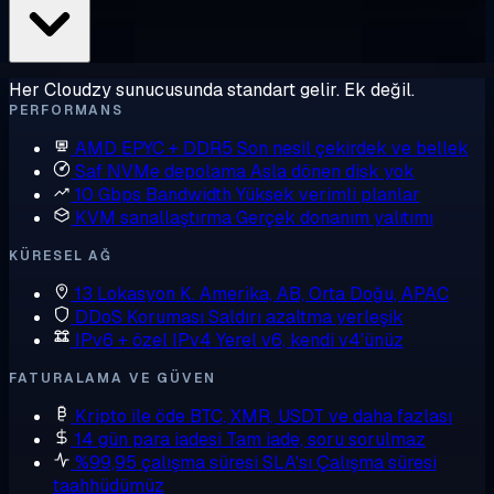
Her Cloudzy sunucusunda standart gelir. Ek değil.
PERFORMANS
AMD EPYC + DDR5
Son nesil çekirdek ve bellek
Saf NVMe depolama
Asla dönen disk yok
10 Gbps Bandwidth
Yüksek verimli planlar
KVM sanallaştırma
Gerçek donanım yalıtımı
KÜRESEL AĞ
13 Lokasyon
K. Amerika, AB, Orta Doğu, APAC
DDoS Koruması
Saldırı azaltma yerleşik
IPv6 + özel IPv4
Yerel v6, kendi v4'ünüz
FATURALAMA VE GÜVEN
Kripto ile öde
BTC, XMR, USDT ve daha fazlası
14 gün para iadesi
Tam iade, soru sorulmaz
%99,95 çalışma süresi SLA'sı
Çalışma süresi
taahhüdümüz