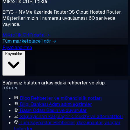
MikroTik CHR, 1 tıkla
EPYC + NVMe üzerinde RouterOS Cloud Hosted Router.
Müşterilerimizin 1 numaralı uygulaması. 60 saniyede
yayında.
MikroTik CHR dağıt →
Tüm marketplace'i gör →
Fiyatlandırma
Kaynaklar
Bağımsız bulutun arkasındaki rehberler ve ekip.
ÖĞREN
Blog
Rehberler ve mühendislik notları
Bilgi Bankası
Adım adım eğitimler
Basın Odası
Basın ve duyurular
Sağlayıcıları karşılaştır
Cloudzy ve alternatifleri
Tüm kaynaklar
Rehberler, dokümanlar, araçlar,
haberler