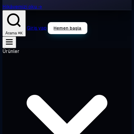
Hikâyemizi oku →
Giriş yap
Hemen başla
⌘K
Arama
Ürünler