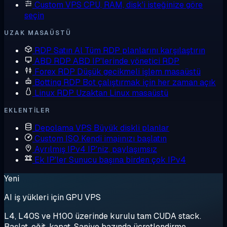
Custom VPS
CPU, RAM, disk'i isteğinize göre
seçin
UZAK MASAÜSTÜ
RDP Satın Al
Tüm RDP planlarını karşılaştırın
ABD RDP
ABD IP'lerinde yönetici RDP
Forex RDP
Düşük gecikmeli işlem masaüstü
Botting RDP
Bot çalıştırmak için her zaman açık
Linux RDP
Uzaktan Linux masaüstü
EKLENTILER
Depolama VPS
Büyük diskli planlar
Custom ISO
Kendi imajınızı başlatın
Ayrılmış IPv4
IP'niz, paylaşımsız
Ek IP'ler
Sunucu başına birden çok IPv4
Yeni
AI iş yükleri için GPU VPS
L4, L40S ve H100 üzerinde kurulu tam CUDA stack.
Başlat, eğit, kapat. Saniye bazında ücretlendirme.