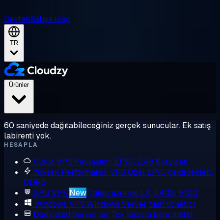
Destek
Satışa ulaş
TR
Ürünler
60 saniyede dağıtabileceğiniz gerçek sunucular. Ek satış
labirenti yok.
HESAPLA
Cloud VPS
Paylaşımlı EPYC, 2,48 $/ay'dan
Yüksek Performanslı VPS
Özel EPYC çekirdekleri,
DDR5
GPU VPS
New
Talep üzerine L4, L40S, H100
Windows VPS
Windows Server, tam yönetici
Dedicated Server'lar
Tek kiracılı bare metal