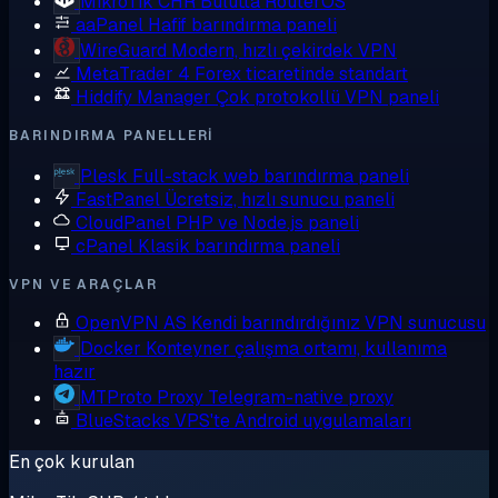
MikroTik CHR
Bulutta RouterOS
aaPanel
Hafif barındırma paneli
WireGuard
Modern, hızlı çekirdek VPN
MetaTrader 4
Forex ticaretinde standart
Hiddify Manager
Çok protokollü VPN paneli
BARINDIRMA PANELLERI
Plesk
Full-stack web barındırma paneli
FastPanel
Ücretsiz, hızlı sunucu paneli
CloudPanel
PHP ve Node.js paneli
cPanel
Klasik barındırma paneli
VPN VE ARAÇLAR
OpenVPN AS
Kendi barındırdığınız VPN sunucusu
Docker
Konteyner çalışma ortamı, kullanıma
hazır
MTProto Proxy
Telegram-native proxy
BlueStacks
VPS'te Android uygulamaları
En çok kurulan