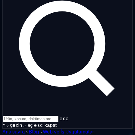
esc
↑↓
gezin
↵
aç
esc
kapat
Ana sayfa
›
Blog
›
Web ve İş Uygulamaları