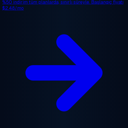
%50 indirim
tüm planlarda, sınırlı süreyle. Başlangıç fiyatı
$2.48/mo