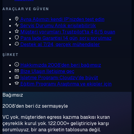
ARAÇLAR VE GÜVEN
Ayna
Ağımızı kendi IP'nizden test edin
Servis Durumu
Anlık erişilebilirlik
Müşteri yorumları
Trustpilot'ta 4,6/5 puan
Para İade Garantisi
14 gün, soru sorulmaz
Destek al
7/24, gerçek mühendisler
ŞIRKET
Hakkımızda
2008'den beri bağımsız
Bize Ulaşın
İletişime geç
İşletme Programı
Cloudzy'de büyüt
Eğitim Programı
Araştırma ve ekipler için
Bağımsız
2008'den beri öz sermayeyle
VC yok, müşteriden egress kazıma baskısı kuran
çeyreklik kurul yok. 122.000+ geliştiriciye karşı
sorumluyuz, bir ana şirketin tablosuna değil.