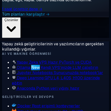
1 saat ücretsiz dene →
Tüm planları karşılaştır →
Çözümler
Yapay zekâ geliştiricilerinin ve yazılımcıların gerçekten
kullandığı yığınlar.
AI VE MAKINE ÖĞRENMESI
Yapay Zeka VPS
Hazır PyTorch ve CUDA
Ollama
New
Kendi VPS'inizde LLM çalıştırın
Jupyter Notebooks
Sunucunuzda notebook'lar
Deep Learning GPU
L4, L40S, H100 üzerinde
eğitin
Anaconda
Python veri yığını, hazır
GELIŞTIRICILER VE DEVOPS
Docker
Root erişimli konteynerler