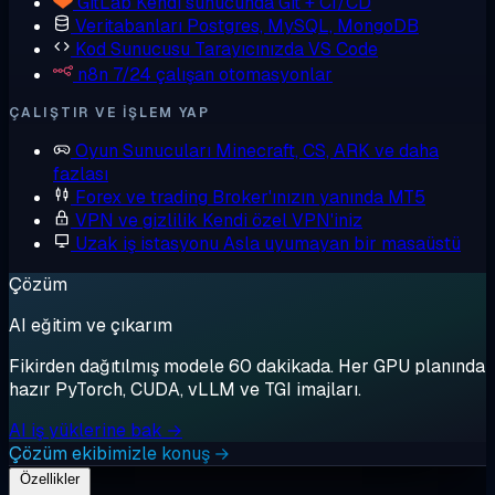
GitLab
Kendi sunucunda Git + CI/CD
Veritabanları
Postgres, MySQL, MongoDB
Kod Sunucusu
Tarayıcınızda VS Code
n8n
7/24 çalışan otomasyonlar
ÇALIŞTIR VE IŞLEM YAP
Oyun Sunucuları
Minecraft, CS, ARK ve daha
fazlası
Forex ve trading
Broker'ınızın yanında MT5
VPN ve gizlilik
Kendi özel VPN'iniz
Uzak iş istasyonu
Asla uyumayan bir masaüstü
Çözüm
AI eğitim ve çıkarım
Fikirden dağıtılmış modele 60 dakikada. Her GPU planında
hazır PyTorch, CUDA, vLLM ve TGI imajları.
AI iş yüklerine bak →
Çözüm ekibimizle konuş →
Özellikler