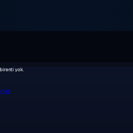
birenti yok.
 DDR5