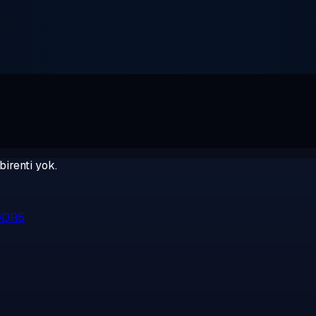
birenti yok.
 DDR5