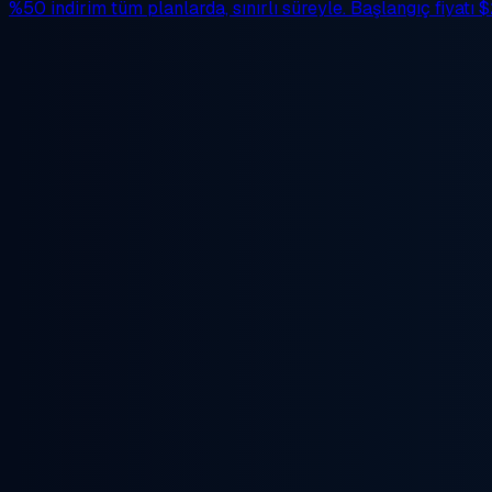
%50 indirim
tüm planlarda, sınırlı süreyle. Başlangıç fiyatı
$