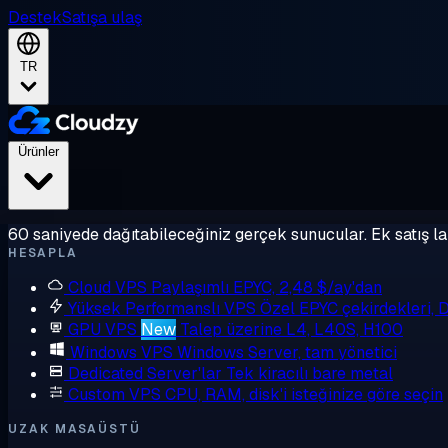
Destek
Satışa ulaş
TR
Ürünler
60 saniyede dağıtabileceğiniz gerçek sunucular. Ek satış la
HESAPLA
Cloud VPS
Paylaşımlı EPYC, 2,48 $/ay'dan
Yüksek Performanslı VPS
Özel EPYC çekirdekleri,
GPU VPS
New
Talep üzerine L4, L40S, H100
Windows VPS
Windows Server, tam yönetici
Dedicated Server'lar
Tek kiracılı bare metal
Custom VPS
CPU, RAM, disk'i isteğinize göre seçin
UZAK MASAÜSTÜ