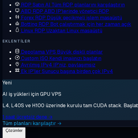
RDP Satın Al
Tüm RDP planlarını karşılaştırın
ABD RDP
ABD IP'lerinde yönetici RDP
Forex RDP
Düşük gecikmeli işlem masaüstü
Botting RDP
Bot çalıştırmak için her zaman açık
Linux RDP
Uzaktan Linux masaüstü
EKLENTILER
Depolama VPS
Büyük diskli planlar
Custom ISO
Kendi imajınızı başlatın
Ayrılmış IPv4
IP'niz, paylaşımsız
Ek IP'ler
Sunucu başına birden çok IPv4
Yeni
AI iş yükleri için GPU VPS
L4, L40S ve H100 üzerinde kurulu tam CUDA stack. Başlat, 
1 saat ücretsiz dene →
Tüm planları karşılaştır →
Çözümler