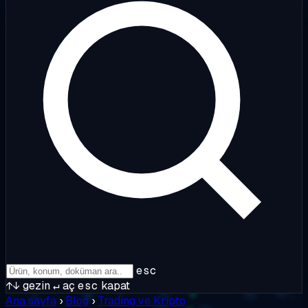
esc
↑↓
gezin
↵
aç
esc
kapat
Ana sayfa
›
Blog
›
Trading ve Kripto