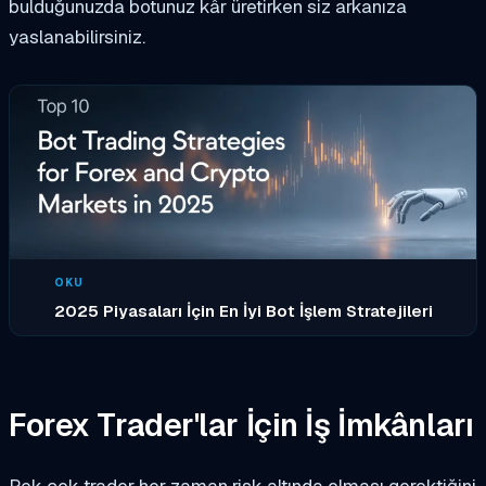
bulduğunuzda botunuz kâr üretirken siz arkanıza
yaslanabilirsiniz.
OKU
2025 Piyasaları İçin En İyi Bot İşlem Stratejileri
Forex Trader'lar İçin İş İmkânları
Pek çok trader her zaman risk altında olması gerektiğini