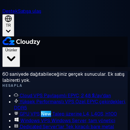
Destek
Satışa ulaş
TR
Ürünler
60 saniyede dağıtabileceğiniz gerçek sunucular. Ek satış
labirenti yok.
HESAPLA
Cloud VPS
Paylaşımlı EPYC, 2,48 $/ay'dan
Yüksek Performanslı VPS
Özel EPYC çekirdekleri,
DDR5
GPU VPS
New
Talep üzerine L4, L40S, H100
Windows VPS
Windows Server, tam yönetici
Dedicated Server'lar
Tek kiracılı bare metal