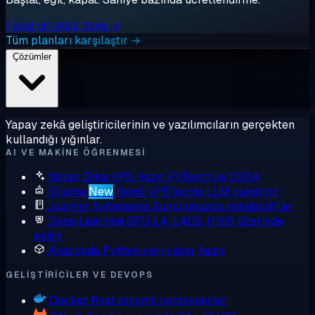
1 saat ücretsiz dene →
Tüm planları karşılaştır →
Çözümler
Yapay zekâ geliştiricilerinin ve yazılımcıların gerçekten
kullandığı yığınlar.
AI VE MAKINE ÖĞRENMESI
Yapay Zeka VPS
Hazır PyTorch ve CUDA
Ollama
New
Kendi VPS'inizde LLM çalıştırın
Jupyter Notebooks
Sunucunuzda notebook'lar
Deep Learning GPU
L4, L40S, H100 üzerinde
eğitin
Anaconda
Python veri yığını, hazır
GELIŞTIRICILER VE DEVOPS
Docker
Root erişimli konteynerler