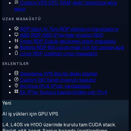
Custom VPS
CPU, RAM, disk'i isteğinize göre
seçin
UZAK MASAÜSTÜ
RDP Satın Al
Tüm RDP planlarını karşılaştırın
ABD RDP
ABD IP'lerinde yönetici RDP
Forex RDP
Düşük gecikmeli işlem masaüstü
Botting RDP
Bot çalıştırmak için her zaman açık
Linux RDP
Uzaktan Linux masaüstü
EKLENTILER
Depolama VPS
Büyük diskli planlar
Custom ISO
Kendi imajınızı başlatın
Ayrılmış IPv4
IP'niz, paylaşımsız
Ek IP'ler
Sunucu başına birden çok IPv4
Yeni
AI iş yükleri için GPU VPS
L4, L40S ve H100 üzerinde kurulu tam CUDA stack.
Başlat, eğit, kapat. Saniye bazında ücretlendirme.