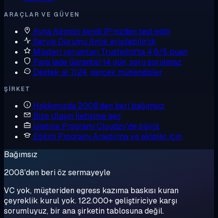
ARAÇLAR VE GÜVEN
Ayna
Ağımızı kendi IP'nizden test edin
Servis Durumu
Anlık erişilebilirlik
Müşteri yorumları
Trustpilot'ta 4,6/5 puan
Para İade Garantisi
14 gün, soru sorulmaz
Destek al
7/24, gerçek mühendisler
ŞIRKET
Hakkımızda
2008'den beri bağımsız
Bize Ulaşın
İletişime geç
İşletme Programı
Cloudzy'de büyüt
Eğitim Programı
Araştırma ve ekipler için
Bağımsız
2008'den beri öz sermayeyle
VC yok, müşteriden egress kazıma baskısı kuran
çeyreklik kurul yok. 122.000+ geliştiriciye karşı
sorumluyuz, bir ana şirketin tablosuna değil.