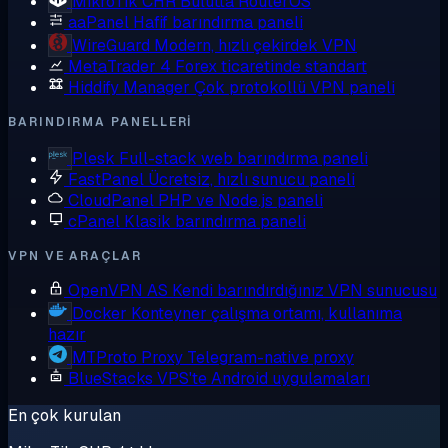
MikroTik CHR
Bulutta RouterOS
aaPanel
Hafif barındırma paneli
WireGuard
Modern, hızlı çekirdek VPN
MetaTrader 4
Forex ticaretinde standart
Hiddify Manager
Çok protokollü VPN paneli
BARINDIRMA PANELLERI
Plesk
Full-stack web barındırma paneli
FastPanel
Ücretsiz, hızlı sunucu paneli
CloudPanel
PHP ve Node.js paneli
cPanel
Klasik barındırma paneli
VPN VE ARAÇLAR
OpenVPN AS
Kendi barındırdığınız VPN sunucusu
Docker
Konteyner çalışma ortamı, kullanıma
hazır
MTProto Proxy
Telegram-native proxy
BlueStacks
VPS'te Android uygulamaları
En çok kurulan