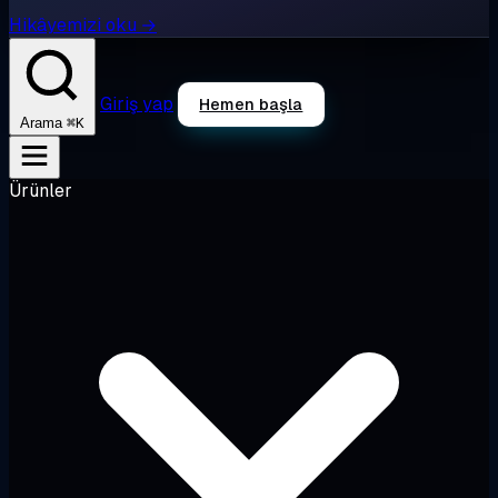
Hikâyemizi oku →
Giriş yap
Hemen başla
⌘K
Arama
Ürünler