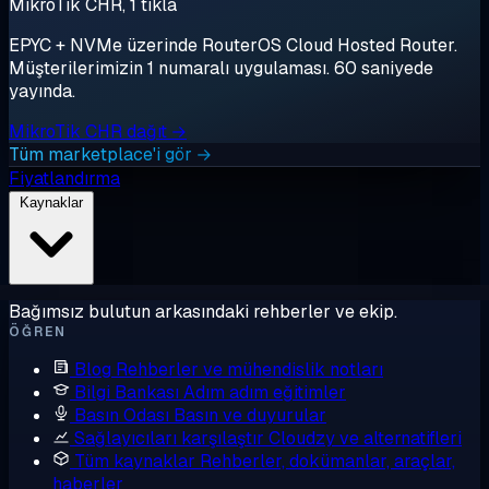
MikroTik CHR, 1 tıkla
EPYC + NVMe üzerinde RouterOS Cloud Hosted Router.
Müşterilerimizin 1 numaralı uygulaması. 60 saniyede
yayında.
MikroTik CHR dağıt →
Tüm marketplace'i gör →
Fiyatlandırma
Kaynaklar
Bağımsız bulutun arkasındaki rehberler ve ekip.
ÖĞREN
Blog
Rehberler ve mühendislik notları
Bilgi Bankası
Adım adım eğitimler
Basın Odası
Basın ve duyurular
Sağlayıcıları karşılaştır
Cloudzy ve alternatifleri
Tüm kaynaklar
Rehberler, dokümanlar, araçlar,
haberler