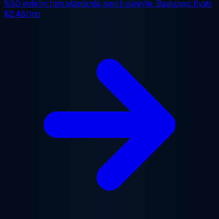
%50 indirim
tüm planlarda, sınırlı süreyle. Başlangıç fiyatı
$2.48/mo