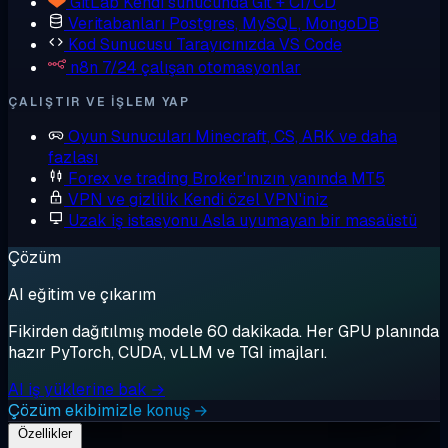
GitLab
Kendi sunucunda Git + CI/CD
Veritabanları
Postgres, MySQL, MongoDB
Kod Sunucusu
Tarayıcınızda VS Code
n8n
7/24 çalışan otomasyonlar
ÇALIŞTIR VE IŞLEM YAP
Oyun Sunucuları
Minecraft, CS, ARK ve daha
fazlası
Forex ve trading
Broker'ınızın yanında MT5
VPN ve gizlilik
Kendi özel VPN'iniz
Uzak iş istasyonu
Asla uyumayan bir masaüstü
Çözüm
AI eğitim ve çıkarım
Fikirden dağıtılmış modele 60 dakikada. Her GPU planında
hazır PyTorch, CUDA, vLLM ve TGI imajları.
AI iş yüklerine bak →
Çözüm ekibimizle konuş →
Özellikler