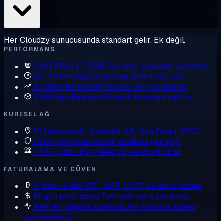
Her Cloudzy sunucusunda standart gelir. Ek değil.
PERFORMANS
AMD EPYC + DDR5
Son nesil çekirdek ve bellek
Saf NVMe depolama
Asla dönen disk yok
10 Gbps Bandwidth
Yüksek verimli planlar
KVM sanallaştırma
Gerçek donanım yalıtımı
KÜRESEL AĞ
13 Lokasyon
K. Amerika, AB, Orta Doğu, APAC
DDoS Koruması
Saldırı azaltma yerleşik
IPv6 + özel IPv4
Yerel v6, kendi v4'ünüz
FATURALAMA VE GÜVEN
Kripto ile öde
BTC, XMR, USDT ve daha fazlası
14 gün para iadesi
Tam iade, soru sorulmaz
%99,95 çalışma süresi SLA'sı
Çalışma süresi
taahhüdümüz