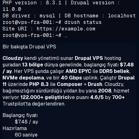
PHP version : 8.3.1 | Drupal version :
11.0.0
DB driver : mysql | DB hostname : localhost
root@vps-fra-001:~#
drush status
Site URI : https://example.com
root@vps-fra-001:~#
_
Bir bakışta Drupal VPS
Cloudzy
kendi yönetimli sunar
Drupal VPS
hosting
şuradan
13 bölge
dünya genelinde, başlangıç fiyatı
$7.48
/ ay
. Her VPS şunda çalışır
AMD EPYC
ile
DDR5 bellek
,
NVMe depolama
, ve bir
40 Gbps
uplink. Çalıştır
Drupal
11
üzerinde
PHP 8.3
ile
Composer
+
Drush
. Cloudzy,
bağımsızlığını sürdürdüğü yıldan bu yana
2008
, hizmet
veriyor
122.000+ geliştirici
ve puanı
4.6/5
by
700+
Trustpilot'ta değerlendiren.
Başlangıç fiyatı
$7.48 / ay
Hazırlama
60 saniye