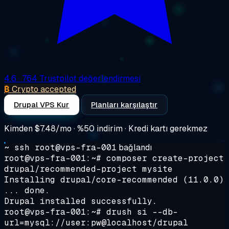
4.6
· 764 Trustpilot değerlendirmesi
₿
Crypto accepted
Drupal VPS Kur
Planları karşılaştır
Kimden
$7.48/mo
· %50 indirim · Kredi kartı gerekmez
~ ssh root@vps-fra-001
bağlandı
root@vps-fra-001:~#
composer create-project
drupal/recommended-project mysite
Installing drupal/core-recommended (11.0.0)
... done.
Drupal installed successfully.
root@vps-fra-001:~#
drush si --db-
url=mysql://user:pw@localhost/drupal