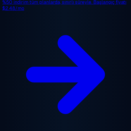
%50 indirim
tüm planlarda, sınırlı süreyle. Başlangıç fiyatı
$2.48/mo