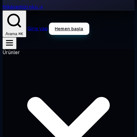
Hikâyemizi oku →
Giriş yap
Hemen başla
⌘K
Arama
Ürünler