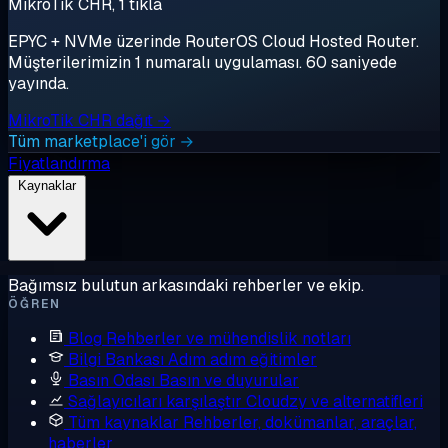
MikroTik CHR, 1 tıkla
EPYC + NVMe üzerinde RouterOS Cloud Hosted Router.
Müşterilerimizin 1 numaralı uygulaması. 60 saniyede
yayında.
MikroTik CHR dağıt →
Tüm marketplace'i gör →
Fiyatlandırma
Kaynaklar
Bağımsız bulutun arkasındaki rehberler ve ekip.
ÖĞREN
Blog
Rehberler ve mühendislik notları
Bilgi Bankası
Adım adım eğitimler
Basın Odası
Basın ve duyurular
Sağlayıcıları karşılaştır
Cloudzy ve alternatifleri
Tüm kaynaklar
Rehberler, dokümanlar, araçlar,
haberler