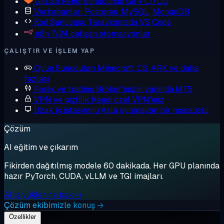
GitLab
Kendi sunucunda Git + CI/CD
Veritabanları
Postgres, MySQL, MongoDB
Kod Sunucusu
Tarayıcınızda VS Code
n8n
7/24 çalışan otomasyonlar
ÇALIŞTIR VE IŞLEM YAP
Oyun Sunucuları
Minecraft, CS, ARK ve daha
fazlası
Forex ve trading
Broker'ınızın yanında MT5
VPN ve gizlilik
Kendi özel VPN'iniz
Uzak iş istasyonu
Asla uyumayan bir masaüstü
Çözüm
AI eğitim ve çıkarım
Fikirden dağıtılmış modele 60 dakikada. Her GPU planında
hazır PyTorch, CUDA, vLLM ve TGI imajları.
AI iş yüklerine bak →
Çözüm ekibimizle konuş →
Özellikler