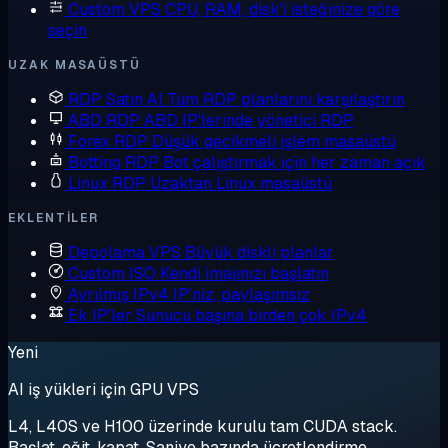
Custom VPS
CPU, RAM, disk'i isteğinize göre
seçin
UZAK MASAÜSTÜ
RDP Satın Al
Tüm RDP planlarını karşılaştırın
ABD RDP
ABD IP'lerinde yönetici RDP
Forex RDP
Düşük gecikmeli işlem masaüstü
Botting RDP
Bot çalıştırmak için her zaman açık
Linux RDP
Uzaktan Linux masaüstü
EKLENTILER
Depolama VPS
Büyük diskli planlar
Custom ISO
Kendi imajınızı başlatın
Ayrılmış IPv4
IP'niz, paylaşımsız
Ek IP'ler
Sunucu başına birden çok IPv4
Yeni
AI iş yükleri için GPU VPS
L4, L40S ve H100 üzerinde kurulu tam CUDA stack.
Başlat, eğit, kapat. Saniye bazında ücretlendirme.