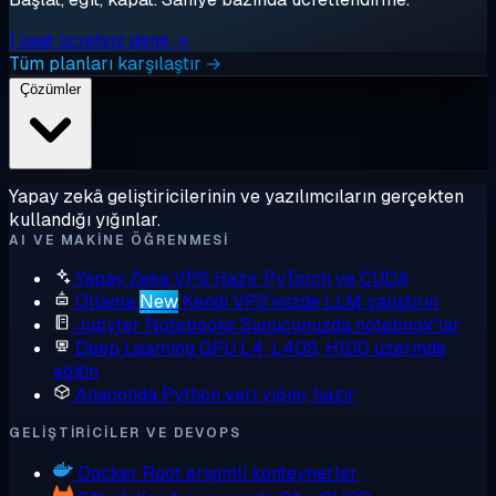
1 saat ücretsiz dene →
Tüm planları karşılaştır →
Çözümler
Yapay zekâ geliştiricilerinin ve yazılımcıların gerçekten
kullandığı yığınlar.
AI VE MAKINE ÖĞRENMESI
Yapay Zeka VPS
Hazır PyTorch ve CUDA
Ollama
New
Kendi VPS'inizde LLM çalıştırın
Jupyter Notebooks
Sunucunuzda notebook'lar
Deep Learning GPU
L4, L40S, H100 üzerinde
eğitin
Anaconda
Python veri yığını, hazır
GELIŞTIRICILER VE DEVOPS
Docker
Root erişimli konteynerler