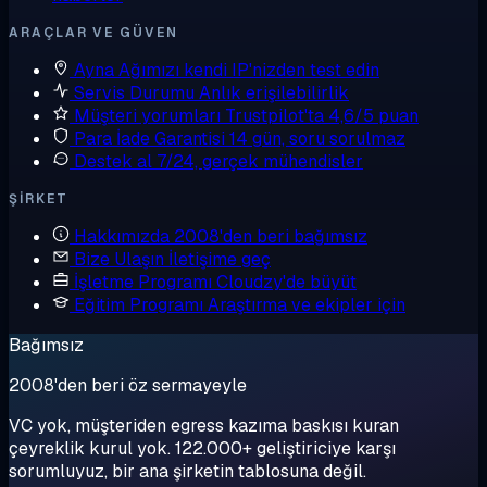
ARAÇLAR VE GÜVEN
Ayna
Ağımızı kendi IP'nizden test edin
Servis Durumu
Anlık erişilebilirlik
Müşteri yorumları
Trustpilot'ta 4,6/5 puan
Para İade Garantisi
14 gün, soru sorulmaz
Destek al
7/24, gerçek mühendisler
ŞIRKET
Hakkımızda
2008'den beri bağımsız
Bize Ulaşın
İletişime geç
İşletme Programı
Cloudzy'de büyüt
Eğitim Programı
Araştırma ve ekipler için
Bağımsız
2008'den beri öz sermayeyle
VC yok, müşteriden egress kazıma baskısı kuran
çeyreklik kurul yok. 122.000+ geliştiriciye karşı
sorumluyuz, bir ana şirketin tablosuna değil.