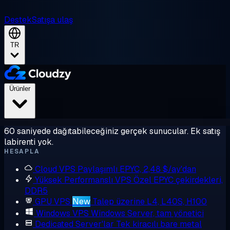
Destek
Satışa ulaş
TR
Ürünler
60 saniyede dağıtabileceğiniz gerçek sunucular. Ek satış
labirenti yok.
HESAPLA
Cloud VPS
Paylaşımlı EPYC, 2,48 $/ay'dan
Yüksek Performanslı VPS
Özel EPYC çekirdekleri,
DDR5
GPU VPS
New
Talep üzerine L4, L40S, H100
Windows VPS
Windows Server, tam yönetici
Dedicated Server'lar
Tek kiracılı bare metal