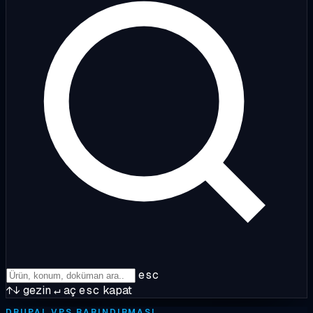
esc
↑↓
gezin
↵
aç
esc
kapat
DRUPAL VPS BARINDIRMASI