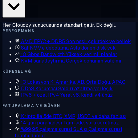
Her Cloudzy sunucusunda standart gelir. Ek değil.
PERFORMANS
AMD EPYC + DDR5
Son nesil çekirdek ve bellek
Saf NVMe depolama
Asla dönen disk yok
10 Gbps Bandwidth
Yüksek verimli planlar
KVM sanallaştırma
Gerçek donanım yalıtımı
KÜRESEL AĞ
13 Lokasyon
K. Amerika, AB, Orta Doğu, APAC
DDoS Koruması
Saldırı azaltma yerleşik
IPv6 + özel IPv4
Yerel v6, kendi v4'ünüz
FATURALAMA VE GÜVEN
Kripto ile öde
BTC, XMR, USDT ve daha fazlası
14 gün para iadesi
Tam iade, soru sorulmaz
%99,95 çalışma süresi SLA'sı
Çalışma süresi
taahhüdümüz