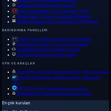
MikroTik CHR
Bulutta RouterOS
aaPanel
Hafif barındırma paneli
WireGuard
Modern, hızlı çekirdek VPN
MetaTrader 4
Forex ticaretinde standart
Hiddify Manager
Çok protokollü VPN paneli
BARINDIRMA PANELLERI
Plesk
Full-stack web barındırma paneli
FastPanel
Ücretsiz, hızlı sunucu paneli
CloudPanel
PHP ve Node.js paneli
cPanel
Klasik barındırma paneli
VPN VE ARAÇLAR
OpenVPN AS
Kendi barındırdığınız VPN sunucusu
Docker
Konteyner çalışma ortamı, kullanıma
hazır
MTProto Proxy
Telegram-native proxy
BlueStacks
VPS'te Android uygulamaları
En çok kurulan