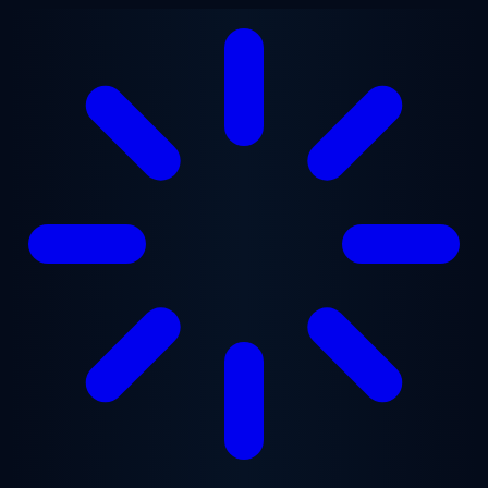
Ana içeriğe geç