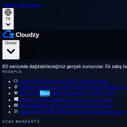
Destek
Satışa ulaş
TR
Ürünler
60 saniyede dağıtabileceğiniz gerçek sunucular. Ek satış la
HESAPLA
Cloud VPS
Paylaşımlı EPYC, 2,48 $/ay'dan
Yüksek Performanslı VPS
Özel EPYC çekirdekleri,
GPU VPS
New
Talep üzerine L4, L40S, H100
Windows VPS
Windows Server, tam yönetici
Dedicated Server'lar
Tek kiracılı bare metal
Custom VPS
CPU, RAM, disk'i isteğinize göre seçin
UZAK MASAÜSTÜ