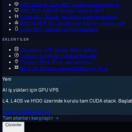
RDP Satın Al
Tüm RDP planlarını karşılaştırın
ABD RDP
ABD IP'lerinde yönetici RDP
Forex RDP
Düşük gecikmeli işlem masaüstü
Botting RDP
Bot çalıştırmak için her zaman açık
Linux RDP
Uzaktan Linux masaüstü
EKLENTILER
Depolama VPS
Büyük diskli planlar
Custom ISO
Kendi imajınızı başlatın
Ayrılmış IPv4
IP'niz, paylaşımsız
Ek IP'ler
Sunucu başına birden çok IPv4
Yeni
AI iş yükleri için GPU VPS
L4, L40S ve H100 üzerinde kurulu tam CUDA stack. Başlat, 
1 saat ücretsiz dene →
Tüm planları karşılaştır →
Çözümler