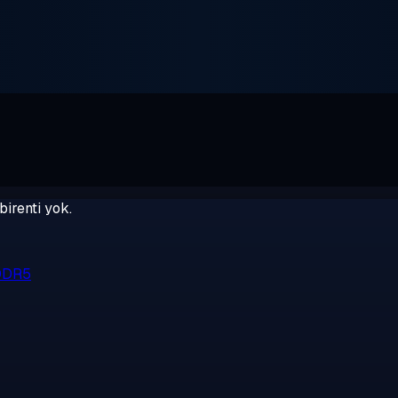
birenti yok.
 DDR5