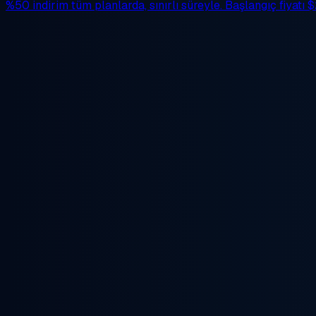
%50 indirim
tüm planlarda, sınırlı süreyle. Başlangıç fiyatı
$