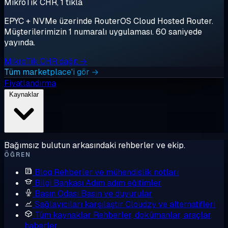
MikroTik CHR, 1 tıkla
EPYC + NVMe üzerinde RouterOS Cloud Hosted Router.
Müşterilerimizin 1 numaralı uygulaması. 60 saniyede
yayında.
MikroTik CHR dağıt →
Tüm marketplace'i gör →
Fiyatlandırma
Kaynaklar
Bağımsız bulutun arkasındaki rehberler ve ekip.
ÖĞREN
Blog
Rehberler ve mühendislik notları
Bilgi Bankası
Adım adım eğitimler
Basın Odası
Basın ve duyurular
Sağlayıcıları karşılaştır
Cloudzy ve alternatifleri
Tüm kaynaklar
Rehberler, dokümanlar, araçlar,
haberler