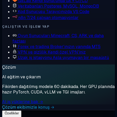
GitLab
Kendi sunucunda Git + CI/CD
Veritabanları
Postgres, MySQL, MongoDB
Kod Sunucusu
Tarayıcınızda VS Code
n8n
7/24 çalışan otomasyonlar
ÇALIŞTIR VE IŞLEM YAP
Oyun Sunucuları
Minecraft, CS, ARK ve daha
fazlası
Forex ve trading
Broker'ınızın yanında MT5
VPN ve gizlilik
Kendi özel VPN'iniz
Uzak iş istasyonu
Asla uyumayan bir masaüstü
Çözüm
AI eğitim ve çıkarım
Fikirden dağıtılmış modele 60 dakikada. Her GPU planında
hazır PyTorch, CUDA, vLLM ve TGI imajları.
AI iş yüklerine bak →
Çözüm ekibimizle konuş →
Özellikler