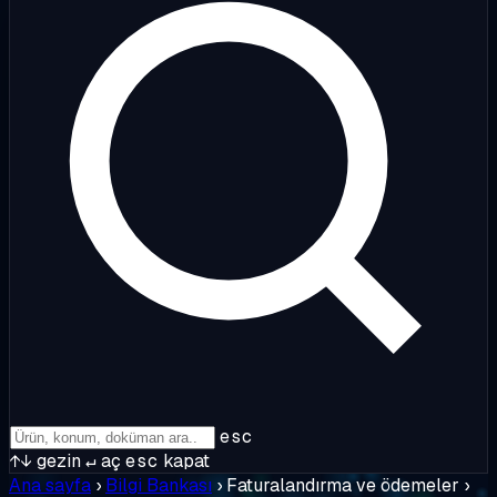
esc
↑↓
gezin
↵
aç
esc
kapat
Ana sayfa
›
Bilgi Bankası
›
Faturalandırma ve ödemeler
›