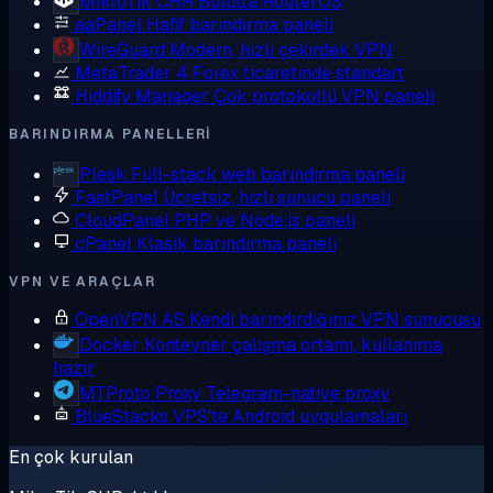
MikroTik CHR
Bulutta RouterOS
aaPanel
Hafif barındırma paneli
WireGuard
Modern, hızlı çekirdek VPN
MetaTrader 4
Forex ticaretinde standart
Hiddify Manager
Çok protokollü VPN paneli
BARINDIRMA PANELLERI
Plesk
Full-stack web barındırma paneli
FastPanel
Ücretsiz, hızlı sunucu paneli
CloudPanel
PHP ve Node.js paneli
cPanel
Klasik barındırma paneli
VPN VE ARAÇLAR
OpenVPN AS
Kendi barındırdığınız VPN sunucusu
Docker
Konteyner çalışma ortamı, kullanıma
hazır
MTProto Proxy
Telegram-native proxy
BlueStacks
VPS'te Android uygulamaları
En çok kurulan