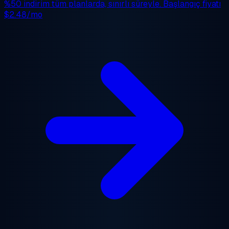
%50 indirim
tüm planlarda, sınırlı süreyle. Başlangıç fiyatı
$2.48/mo