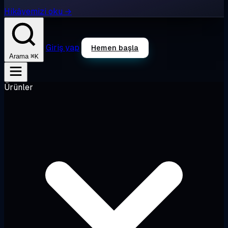
Hikâyemizi oku →
Giriş yap
Hemen başla
⌘K
Arama
Ürünler