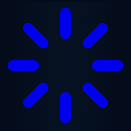
Ana içeriğe geç