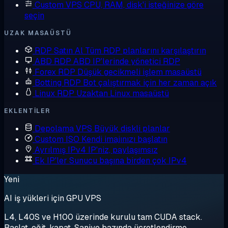
Custom VPS
CPU, RAM, disk'i isteğinize göre
seçin
UZAK MASAÜSTÜ
RDP Satın Al
Tüm RDP planlarını karşılaştırın
ABD RDP
ABD IP'lerinde yönetici RDP
Forex RDP
Düşük gecikmeli işlem masaüstü
Botting RDP
Bot çalıştırmak için her zaman açık
Linux RDP
Uzaktan Linux masaüstü
EKLENTILER
Depolama VPS
Büyük diskli planlar
Custom ISO
Kendi imajınızı başlatın
Ayrılmış IPv4
IP'niz, paylaşımsız
Ek IP'ler
Sunucu başına birden çok IPv4
Yeni
AI iş yükleri için GPU VPS
L4, L40S ve H100 üzerinde kurulu tam CUDA stack.
Başlat, eğit, kapat. Saniye bazında ücretlendirme.