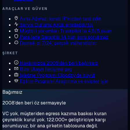
ARAÇLAR VE GÜVEN
Ayna
Ağımızı kendi IP'nizden test edin
Servis Durumu
Anlık erişilebilirlik
Müşteri yorumları
Trustpilot'ta 4,6/5 puan
Para İade Garantisi
14 gün, soru sorulmaz
Destek al
7/24, gerçek mühendisler
ŞIRKET
Hakkımızda
2008'den beri bağımsız
Bize Ulaşın
İletişime geç
İşletme Programı
Cloudzy'de büyüt
Eğitim Programı
Araştırma ve ekipler için
Bağımsız
2008'den beri öz sermayeyle
VC yok, müşteriden egress kazıma baskısı kuran
çeyreklik kurul yok. 122.000+ geliştiriciye karşı
sorumluyuz, bir ana şirketin tablosuna değil.