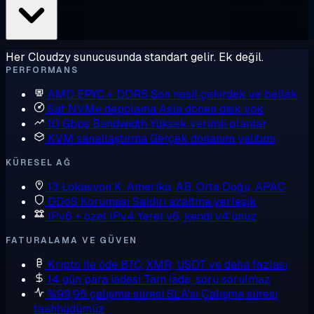
Her Cloudzy sunucusunda standart gelir. Ek değil.
PERFORMANS
AMD EPYC + DDR5
Son nesil çekirdek ve bellek
Saf NVMe depolama
Asla dönen disk yok
10 Gbps Bandwidth
Yüksek verimli planlar
KVM sanallaştırma
Gerçek donanım yalıtımı
KÜRESEL AĞ
13 Lokasyon
K. Amerika, AB, Orta Doğu, APAC
DDoS Koruması
Saldırı azaltma yerleşik
IPv6 + özel IPv4
Yerel v6, kendi v4'ünüz
FATURALAMA VE GÜVEN
Kripto ile öde
BTC, XMR, USDT ve daha fazlası
14 gün para iadesi
Tam iade, soru sorulmaz
%99,95 çalışma süresi SLA'sı
Çalışma süresi
taahhüdümüz