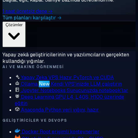
1 saat ücretsiz dene →
Tüm planları karşılaştır →
Çözümler
Yapay zekâ geliştiricilerinin ve yazılımcıların gerçekten
kullandığı yığınlar.
AI VE MAKINE ÖĞRENMESI
Yapay Zeka VPS
Hazır PyTorch ve CUDA
Ollama
New
Kendi VPS'inizde LLM çalıştırın
Jupyter Notebooks
Sunucunuzda notebook'lar
Deep Learning GPU
L4, L40S, H100 üzerinde
eğitin
Anaconda
Python veri yığını, hazır
GELIŞTIRICILER VE DEVOPS
Docker
Root erişimli konteynerler