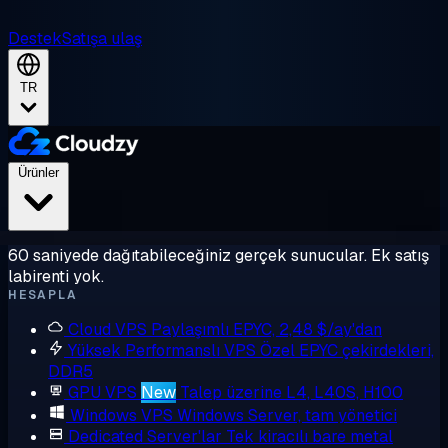
Destek
Satışa ulaş
TR
Ürünler
60 saniyede dağıtabileceğiniz gerçek sunucular. Ek satış
labirenti yok.
HESAPLA
Cloud VPS
Paylaşımlı EPYC, 2,48 $/ay'dan
Yüksek Performanslı VPS
Özel EPYC çekirdekleri,
DDR5
GPU VPS
New
Talep üzerine L4, L40S, H100
Windows VPS
Windows Server, tam yönetici
Dedicated Server'lar
Tek kiracılı bare metal