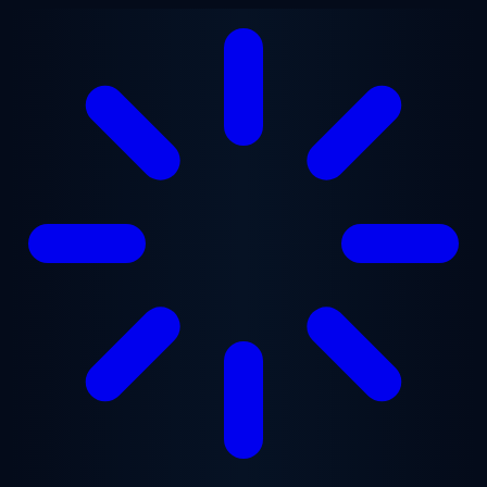
Ana içeriğe geç