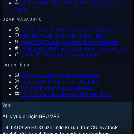
Custom VPS
CPU, RAM, disk'i isteğinize göre
seçin
UZAK MASAÜSTÜ
RDP Satın Al
Tüm RDP planlarını karşılaştırın
ABD RDP
ABD IP'lerinde yönetici RDP
Forex RDP
Düşük gecikmeli işlem masaüstü
Botting RDP
Bot çalıştırmak için her zaman açık
Linux RDP
Uzaktan Linux masaüstü
EKLENTILER
Depolama VPS
Büyük diskli planlar
Custom ISO
Kendi imajınızı başlatın
Ayrılmış IPv4
IP'niz, paylaşımsız
Ek IP'ler
Sunucu başına birden çok IPv4
Yeni
AI iş yükleri için GPU VPS
L4, L40S ve H100 üzerinde kurulu tam CUDA stack.
Başlat, eğit, kapat. Saniye bazında ücretlendirme.