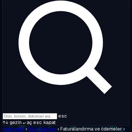
esc
↑↓
gezin
↵
aç
esc
kapat
Ana sayfa
›
Bilgi Bankası
›
Faturalandırma ve ödemeler
›