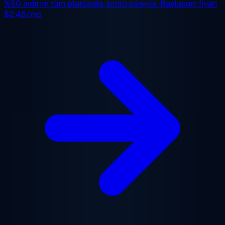
%50 indirim
tüm planlarda, sınırlı süreyle. Başlangıç fiyatı
$2.48/mo