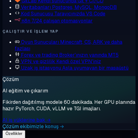
GitLab
Kendi sunucunda Git + CI/CD
Veritabanları
Postgres, MySQL, MongoDB
Kod Sunucusu
Tarayıcınızda VS Code
n8n
7/24 çalışan otomasyonlar
ÇALIŞTIR VE IŞLEM YAP
Oyun Sunucuları
Minecraft, CS, ARK ve daha
fazlası
Forex ve trading
Broker'ınızın yanında MT5
VPN ve gizlilik
Kendi özel VPN'iniz
Uzak iş istasyonu
Asla uyumayan bir masaüstü
Çözüm
AI eğitim ve çıkarım
Fikirden dağıtılmış modele 60 dakikada. Her GPU planında
hazır PyTorch, CUDA, vLLM ve TGI imajları.
AI iş yüklerine bak →
Çözüm ekibimizle konuş →
Özellikler