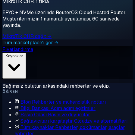
MikroTik CHR, 1 tıkla
EPYC + NVMe üzerinde RouterOS Cloud Hosted Router.
Müşterilerimizin 1 numaralı uygulaması. 60 saniyede
yayında.
MikroTik CHR dağıt →
Tüm marketplace'i gör →
Fiyatlandırma
Kaynaklar
Bağımsız bulutun arkasındaki rehberler ve ekip.
ÖĞREN
Blog
Rehberler ve mühendislik notları
Bilgi Bankası
Adım adım eğitimler
Basın Odası
Basın ve duyurular
Sağlayıcıları karşılaştır
Cloudzy ve alternatifleri
Tüm kaynaklar
Rehberler, dokümanlar, araçlar,
haberler