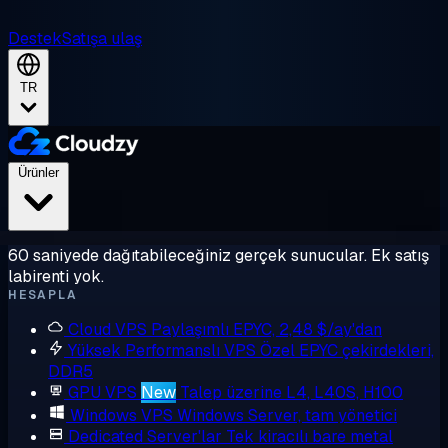
Destek
Satışa ulaş
TR
Ürünler
60 saniyede dağıtabileceğiniz gerçek sunucular. Ek satış
labirenti yok.
HESAPLA
Cloud VPS
Paylaşımlı EPYC, 2,48 $/ay'dan
Yüksek Performanslı VPS
Özel EPYC çekirdekleri,
DDR5
GPU VPS
New
Talep üzerine L4, L40S, H100
Windows VPS
Windows Server, tam yönetici
Dedicated Server'lar
Tek kiracılı bare metal