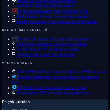
MikroTik CHR
Bulutta RouterOS
aaPanel
Hafif barındırma paneli
WireGuard
Modern, hızlı çekirdek VPN
MetaTrader 4
Forex ticaretinde standart
Hiddify Manager
Çok protokollü VPN paneli
BARINDIRMA PANELLERI
Plesk
Full-stack web barındırma paneli
FastPanel
Ücretsiz, hızlı sunucu paneli
CloudPanel
PHP ve Node.js paneli
cPanel
Klasik barındırma paneli
VPN VE ARAÇLAR
OpenVPN AS
Kendi barındırdığınız VPN sunucusu
Docker
Konteyner çalışma ortamı, kullanıma
hazır
MTProto Proxy
Telegram-native proxy
BlueStacks
VPS'te Android uygulamaları
En çok kurulan