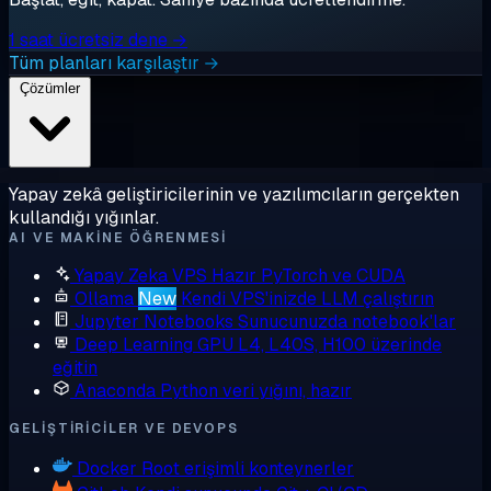
1 saat ücretsiz dene →
Tüm planları karşılaştır →
Çözümler
Yapay zekâ geliştiricilerinin ve yazılımcıların gerçekten
kullandığı yığınlar.
AI VE MAKINE ÖĞRENMESI
Yapay Zeka VPS
Hazır PyTorch ve CUDA
Ollama
New
Kendi VPS'inizde LLM çalıştırın
Jupyter Notebooks
Sunucunuzda notebook'lar
Deep Learning GPU
L4, L40S, H100 üzerinde
eğitin
Anaconda
Python veri yığını, hazır
GELIŞTIRICILER VE DEVOPS
Docker
Root erişimli konteynerler