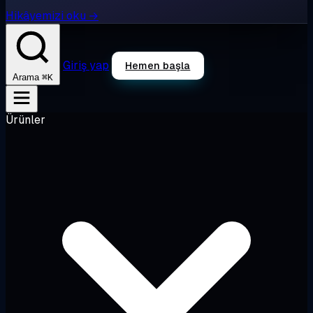
Hikâyemizi oku →
Giriş yap
Hemen başla
⌘K
Arama
Ürünler