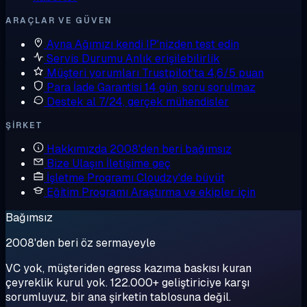
ARAÇLAR VE GÜVEN
Ayna
Ağımızı kendi IP'nizden test edin
Servis Durumu
Anlık erişilebilirlik
Müşteri yorumları
Trustpilot'ta 4,6/5 puan
Para İade Garantisi
14 gün, soru sorulmaz
Destek al
7/24, gerçek mühendisler
ŞIRKET
Hakkımızda
2008'den beri bağımsız
Bize Ulaşın
İletişime geç
İşletme Programı
Cloudzy'de büyüt
Eğitim Programı
Araştırma ve ekipler için
Bağımsız
2008'den beri öz sermayeyle
VC yok, müşteriden egress kazıma baskısı kuran
çeyreklik kurul yok. 122.000+ geliştiriciye karşı
sorumluyuz, bir ana şirketin tablosuna değil.