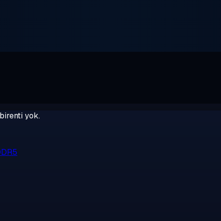
birenti yok.
 DDR5