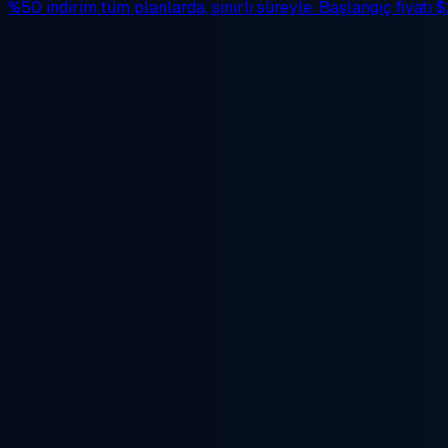
%50 indirim
tüm planlarda, sınırlı süreyle. Başlangıç fiyatı
$