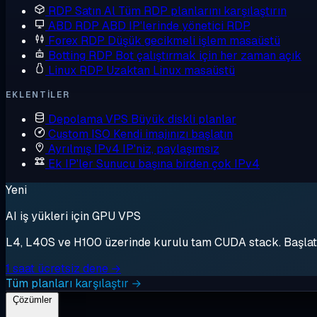
RDP Satın Al
Tüm RDP planlarını karşılaştırın
ABD RDP
ABD IP'lerinde yönetici RDP
Forex RDP
Düşük gecikmeli işlem masaüstü
Botting RDP
Bot çalıştırmak için her zaman açık
Linux RDP
Uzaktan Linux masaüstü
EKLENTILER
Depolama VPS
Büyük diskli planlar
Custom ISO
Kendi imajınızı başlatın
Ayrılmış IPv4
IP'niz, paylaşımsız
Ek IP'ler
Sunucu başına birden çok IPv4
Yeni
AI iş yükleri için GPU VPS
L4, L40S ve H100 üzerinde kurulu tam CUDA stack. Başlat, 
1 saat ücretsiz dene →
Tüm planları karşılaştır →
Çözümler