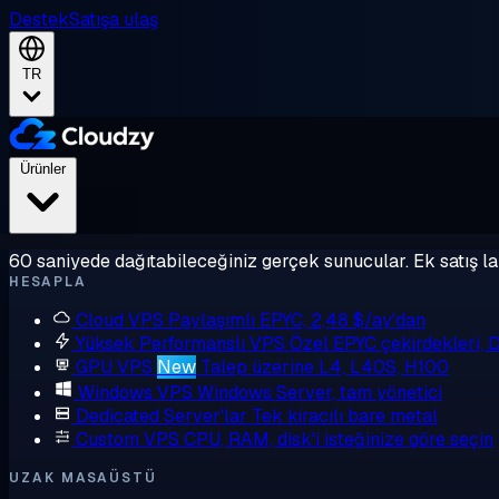
Destek
Satışa ulaş
TR
Ürünler
60 saniyede dağıtabileceğiniz gerçek sunucular. Ek satış la
HESAPLA
Cloud VPS
Paylaşımlı EPYC, 2,48 $/ay'dan
Yüksek Performanslı VPS
Özel EPYC çekirdekleri,
GPU VPS
New
Talep üzerine L4, L40S, H100
Windows VPS
Windows Server, tam yönetici
Dedicated Server'lar
Tek kiracılı bare metal
Custom VPS
CPU, RAM, disk'i isteğinize göre seçin
UZAK MASAÜSTÜ