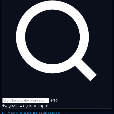
esc
↑↓
gezin
↵
aç
esc
kapat
Ł
LITECOIN VPS BARINDIRMASI