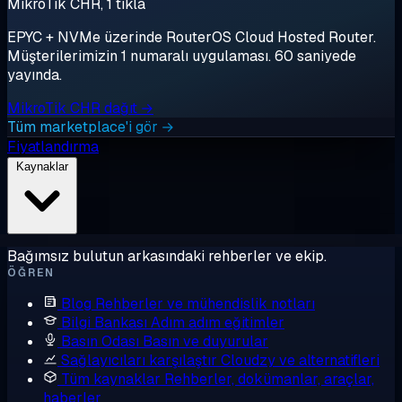
MikroTik CHR, 1 tıkla
EPYC + NVMe üzerinde RouterOS Cloud Hosted Router.
Müşterilerimizin 1 numaralı uygulaması. 60 saniyede
yayında.
MikroTik CHR dağıt →
Tüm marketplace'i gör →
Fiyatlandırma
Kaynaklar
Bağımsız bulutun arkasındaki rehberler ve ekip.
ÖĞREN
Blog
Rehberler ve mühendislik notları
Bilgi Bankası
Adım adım eğitimler
Basın Odası
Basın ve duyurular
Sağlayıcıları karşılaştır
Cloudzy ve alternatifleri
Tüm kaynaklar
Rehberler, dokümanlar, araçlar,
haberler