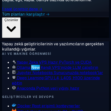
1 saat ücretsiz dene →
Tüm planları karşılaştır →
Çözümler
Yapay zekâ geliştiricilerinin ve yazılımcıların gerçekten
kullandığı yığınlar.
AI VE MAKINE ÖĞRENMESI
Yapay Zeka VPS
Hazır PyTorch ve CUDA
Ollama
New
Kendi VPS'inizde LLM çalıştırın
Jupyter Notebooks
Sunucunuzda notebook'lar
Deep Learning GPU
L4, L40S, H100 üzerinde
eğitin
Anaconda
Python veri yığını, hazır
GELIŞTIRICILER VE DEVOPS
Docker
Root erişimli konteynerler