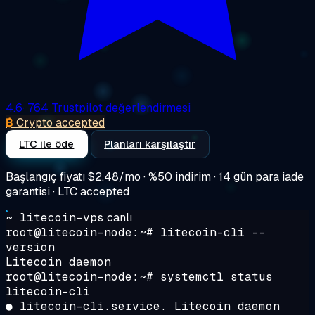
4.6
· 764 Trustpilot değerlendirmesi
₿
Crypto accepted
LTC ile öde
Planları karşılaştır
Başlangıç fiyatı
$2.48/mo
· %50 indirim · 14 gün para iade
garantisi · LTC accepted
~ litecoin-vps
canlı
root@litecoin-node:~#
litecoin-cli --
version
Litecoin daemon
root@litecoin-node:~#
systemctl status
litecoin-cli
● litecoin-cli.service. Litecoin daemon