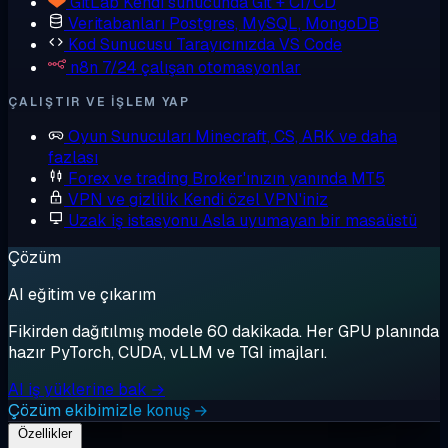
GitLab
Kendi sunucunda Git + CI/CD
Veritabanları
Postgres, MySQL, MongoDB
Kod Sunucusu
Tarayıcınızda VS Code
n8n
7/24 çalışan otomasyonlar
ÇALIŞTIR VE IŞLEM YAP
Oyun Sunucuları
Minecraft, CS, ARK ve daha
fazlası
Forex ve trading
Broker'ınızın yanında MT5
VPN ve gizlilik
Kendi özel VPN'iniz
Uzak iş istasyonu
Asla uyumayan bir masaüstü
Çözüm
AI eğitim ve çıkarım
Fikirden dağıtılmış modele 60 dakikada. Her GPU planında
hazır PyTorch, CUDA, vLLM ve TGI imajları.
AI iş yüklerine bak →
Çözüm ekibimizle konuş →
Özellikler