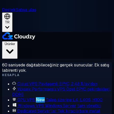
Destek
Satışa ulaş
TR
Ürünler
60 saniyede dağıtabileceğiniz gerçek sunucular. Ek satış
labirenti yok.
HESAPLA
Cloud VPS
Paylaşımlı EPYC, 2,48 $/ay'dan
Yüksek Performanslı VPS
Özel EPYC çekirdekleri,
DDR5
GPU VPS
New
Talep üzerine L4, L40S, H100
Windows VPS
Windows Server, tam yönetici
Dedicated Server'lar
Tek kiracılı bare metal