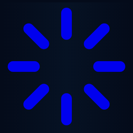
Ana içeriğe geç