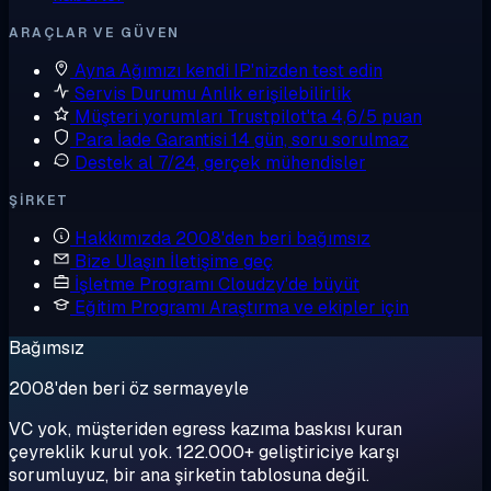
ARAÇLAR VE GÜVEN
Ayna
Ağımızı kendi IP'nizden test edin
Servis Durumu
Anlık erişilebilirlik
Müşteri yorumları
Trustpilot'ta 4,6/5 puan
Para İade Garantisi
14 gün, soru sorulmaz
Destek al
7/24, gerçek mühendisler
ŞIRKET
Hakkımızda
2008'den beri bağımsız
Bize Ulaşın
İletişime geç
İşletme Programı
Cloudzy'de büyüt
Eğitim Programı
Araştırma ve ekipler için
Bağımsız
2008'den beri öz sermayeyle
VC yok, müşteriden egress kazıma baskısı kuran
çeyreklik kurul yok. 122.000+ geliştiriciye karşı
sorumluyuz, bir ana şirketin tablosuna değil.