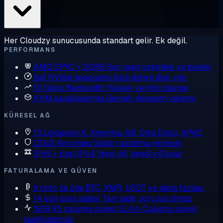
Her Cloudzy sunucusunda standart gelir. Ek değil.
PERFORMANS
AMD EPYC + DDR5
Son nesil çekirdek ve bellek
Saf NVMe depolama
Asla dönen disk yok
10 Gbps Bandwidth
Yüksek verimli planlar
KVM sanallaştırma
Gerçek donanım yalıtımı
KÜRESEL AĞ
13 Lokasyon
K. Amerika, AB, Orta Doğu, APAC
DDoS Koruması
Saldırı azaltma yerleşik
IPv6 + özel IPv4
Yerel v6, kendi v4'ünüz
FATURALAMA VE GÜVEN
Kripto ile öde
BTC, XMR, USDT ve daha fazlası
14 gün para iadesi
Tam iade, soru sorulmaz
%99,95 çalışma süresi SLA'sı
Çalışma süresi
taahhüdümüz