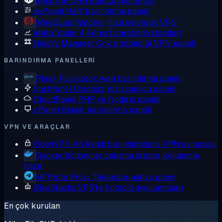
MikroTik CHR
Bulutta RouterOS
aaPanel
Hafif barındırma paneli
WireGuard
Modern, hızlı çekirdek VPN
MetaTrader 4
Forex ticaretinde standart
Hiddify Manager
Çok protokollü VPN paneli
BARINDIRMA PANELLERI
Plesk
Full-stack web barındırma paneli
FastPanel
Ücretsiz, hızlı sunucu paneli
CloudPanel
PHP ve Node.js paneli
cPanel
Klasik barındırma paneli
VPN VE ARAÇLAR
OpenVPN AS
Kendi barındırdığınız VPN sunucusu
Docker
Konteyner çalışma ortamı, kullanıma
hazır
MTProto Proxy
Telegram-native proxy
BlueStacks
VPS'te Android uygulamaları
En çok kurulan