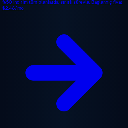
%50 indirim
tüm planlarda, sınırlı süreyle. Başlangıç fiyatı
$2.48/mo