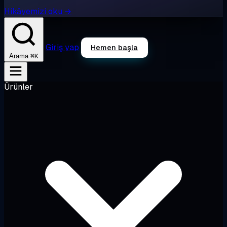
Hikâyemizi oku →
Giriş yap
Hemen başla
⌘K
Arama
Ürünler