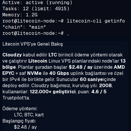
Active: active (running)
Tasks: 12 (limit: 4915)
Memory: 1.2G
root@litecoin-node:~#
litecoin-cli getinfo
"chain": "main"
root@litecoin-node:~#
_
Litecoin VPS'ye Genel Bakış
Cloudzy
kabul edilir
LTC
birincil ödeme yöntemi olarak
ve çalıştırır
Litecoin
Linux VPS planlarındaki node'lar
13
bölge
. Planlar şuradan başlar
$2.48 / ay
üzerinde
AMD
EPYC
+ saf
NVMe
ile
40 Gbps
uplink bağlantısı ve özel
bir IPv4 ile birlikte gelir. Sunucular
60 saniye
içinde
deploy edilir. Cloudzy bağımsız, kuruluş yılı:
2008
,
kullananlar:
122.000+ geliştirici
, puan:
4.6 / 5
Trustpilot'ta.
Ödeme yöntemi:
LTC, BTC, kart
Başlangıç fiyatı
$2.48 / ay