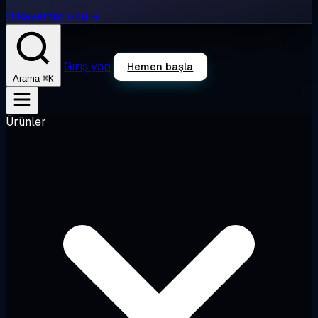
Hikâyemizi oku →
Giriş yap
Hemen başla
⌘K
Arama
Ürünler