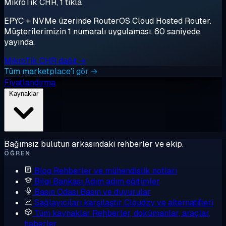
MikroTik CHR, 1 tıkla
EPYC + NVMe üzerinde RouterOS Cloud Hosted Router.
Müşterilerimizin 1 numaralı uygulaması. 60 saniyede
yayında.
MikroTik CHR dağıt →
Tüm marketplace'i gör →
Fiyatlandırma
Kaynaklar
Bağımsız bulutun arkasındaki rehberler ve ekip.
ÖĞREN
Blog
Rehberler ve mühendislik notları
Bilgi Bankası
Adım adım eğitimler
Basın Odası
Basın ve duyurular
Sağlayıcıları karşılaştır
Cloudzy ve alternatifleri
Tüm kaynaklar
Rehberler, dokümanlar, araçlar,
haberler