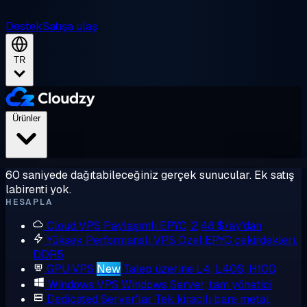
Destek
Satışa ulaş
TR
Ürünler
60 saniyede dağıtabileceğiniz gerçek sunucular. Ek satış
labirenti yok.
HESAPLA
Cloud VPS
Paylaşımlı EPYC, 2,48 $/ay'dan
Yüksek Performanslı VPS
Özel EPYC çekirdekleri,
DDR5
GPU VPS
New
Talep üzerine L4, L40S, H100
Windows VPS
Windows Server, tam yönetici
Dedicated Server'lar
Tek kiracılı bare metal