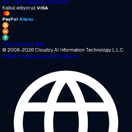
4.6
·
764
reviews on
Trustpilot
Kabul ediyoruz
VISA
Pay
Pal
Alipay
Tüm sistemler aktif
© 2008-2026 Cloudzy AI Information Technology L.L.C.
Gizlilik
Koşullar
SLA
AUP
Çerezler