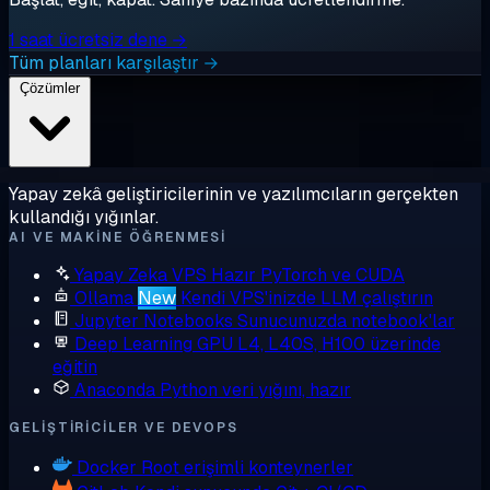
1 saat ücretsiz dene →
Tüm planları karşılaştır →
Çözümler
Yapay zekâ geliştiricilerinin ve yazılımcıların gerçekten
kullandığı yığınlar.
AI VE MAKINE ÖĞRENMESI
Yapay Zeka VPS
Hazır PyTorch ve CUDA
Ollama
New
Kendi VPS'inizde LLM çalıştırın
Jupyter Notebooks
Sunucunuzda notebook'lar
Deep Learning GPU
L4, L40S, H100 üzerinde
eğitin
Anaconda
Python veri yığını, hazır
GELIŞTIRICILER VE DEVOPS
Docker
Root erişimli konteynerler