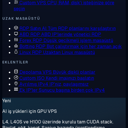
Custom VPS
CPU, RAM, disk'i isteğinize göre
seçin
UZAK MASAÜSTÜ
RDP Satın Al
Tüm RDP planlarını karşılaştırın
ABD RDP
ABD IP'lerinde yönetici RDP
Forex RDP
Düşük gecikmeli işlem masaüstü
Botting RDP
Bot çalıştırmak için her zaman açık
Linux RDP
Uzaktan Linux masaüstü
EKLENTILER
Depolama VPS
Büyük diskli planlar
Custom ISO
Kendi imajınızı başlatın
Ayrılmış IPv4
IP'niz, paylaşımsız
Ek IP'ler
Sunucu başına birden çok IPv4
Yeni
AI iş yükleri için GPU VPS
L4, L40S ve H100 üzerinde kurulu tam CUDA stack.
Başlat, eğit, kapat. Saniye bazında ücretlendirme.