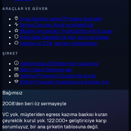
ARAÇLAR VE GÜVEN
Ayna
Ağımızı kendi IP'nizden test edin
Servis Durumu
Anlık erişilebilirlik
Müşteri yorumları
Trustpilot'ta 4,6/5 puan
Para İade Garantisi
14 gün, soru sorulmaz
Destek al
7/24, gerçek mühendisler
ŞIRKET
Hakkımızda
2008'den beri bağımsız
Bize Ulaşın
İletişime geç
İşletme Programı
Cloudzy'de büyüt
Eğitim Programı
Araştırma ve ekipler için
Bağımsız
2008'den beri öz sermayeyle
VC yok, müşteriden egress kazıma baskısı kuran
çeyreklik kurul yok. 122.000+ geliştiriciye karşı
sorumluyuz, bir ana şirketin tablosuna değil.