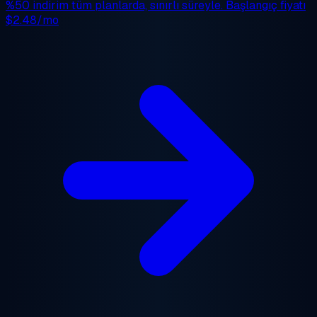
%50 indirim
tüm planlarda, sınırlı süreyle. Başlangıç fiyatı
$2.48/mo