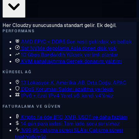
Her Cloudzy sunucusunda standart gelir. Ek değil.
PERFORMANS
AMD EPYC + DDR5
Son nesil çekirdek ve bellek
Saf NVMe depolama
Asla dönen disk yok
10 Gbps Bandwidth
Yüksek verimli planlar
KVM sanallaştırma
Gerçek donanım yalıtımı
KÜRESEL AĞ
13 Lokasyon
K. Amerika, AB, Orta Doğu, APAC
DDoS Koruması
Saldırı azaltma yerleşik
IPv6 + özel IPv4
Yerel v6, kendi v4'ünüz
FATURALAMA VE GÜVEN
Kripto ile öde
BTC, XMR, USDT ve daha fazlası
14 gün para iadesi
Tam iade, soru sorulmaz
%99,95 çalışma süresi SLA'sı
Çalışma süresi
taahhüdümüz