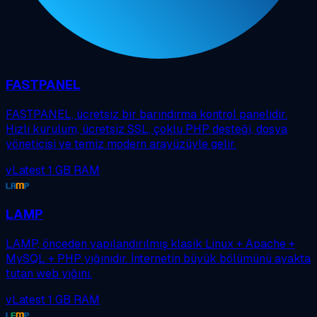
FASTPANEL
FASTPANEL, ücretsiz bir barındırma kontrol panelidir.
Hızlı kurulum, ücretsiz SSL, çoklu PHP desteği, dosya
yöneticisi ve temiz modern arayüzüyle gelir.
vLatest
1 GB RAM
LAMP
LAMP, önceden yapılandırılmış klasik Linux + Apache +
MySQL + PHP yığınıdır. İnternetin büyük bölümünü ayakta
tutan web yığını.
vLatest
1 GB RAM