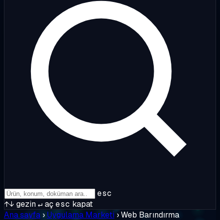
esc
↑↓
gezin
↵
aç
esc
kapat
Ana sayfa
›
Uygulama Marketi
›
Web Barındırma