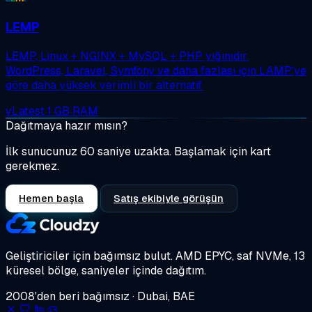
LEMP
LEMP, Linux + NGINX + MySQL + PHP yığınıdır.
WordPress, Laravel, Symfony ve daha fazlası için LAMP'ye
göre daha yüksek verimli bir alternatif.
vLatest
1 GB RAM
Dağıtmaya hazır mısın?
İlk sunucunuz 60 saniye uzakta. Başlamak için kart
gerekmez.
Hemen başla
Satış ekibiyle görüşün
Geliştiriciler için bağımsız bulut.
AMD EPYC, saf NVMe, 13
küresel bölge, saniyeler içinde dağıtım.
2008'den beri bağımsız · Dubai, BAE