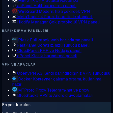
MikroTik CHR
Bulutta RouterOS
aaPanel
Hafif barındırma paneli
WireGuard
Modern, hızlı çekirdek VPN
MetaTrader 4
Forex ticaretinde standart
Hiddify Manager
Çok protokollü VPN paneli
BARINDIRMA PANELLERI
Plesk
Full-stack web barındırma paneli
FastPanel
Ücretsiz, hızlı sunucu paneli
CloudPanel
PHP ve Node.js paneli
cPanel
Klasik barındırma paneli
VPN VE ARAÇLAR
OpenVPN AS
Kendi barındırdığınız VPN sunucusu
Docker
Konteyner çalışma ortamı, kullanıma
hazır
MTProto Proxy
Telegram-native proxy
BlueStacks
VPS'te Android uygulamaları
En çok kurulan