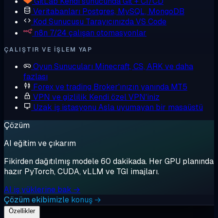
GitLab
Kendi sunucunda Git + CI/CD
Veritabanları
Postgres, MySQL, MongoDB
Kod Sunucusu
Tarayıcınızda VS Code
n8n
7/24 çalışan otomasyonlar
ÇALIŞTIR VE IŞLEM YAP
Oyun Sunucuları
Minecraft, CS, ARK ve daha
fazlası
Forex ve trading
Broker'ınızın yanında MT5
VPN ve gizlilik
Kendi özel VPN'iniz
Uzak iş istasyonu
Asla uyumayan bir masaüstü
Çözüm
AI eğitim ve çıkarım
Fikirden dağıtılmış modele 60 dakikada. Her GPU planında
hazır PyTorch, CUDA, vLLM ve TGI imajları.
AI iş yüklerine bak →
Çözüm ekibimizle konuş →
Özellikler