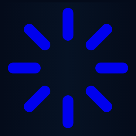
Ana içeriğe geç