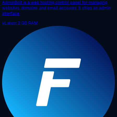
AdminBolt is a web hosting control panel for managing
websites, domains, and email accounts. It ships an admin
interface
vLatest
2 GB RAM