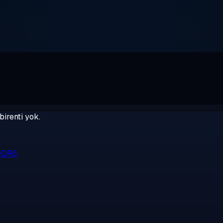
birenti yok.
 DDR5