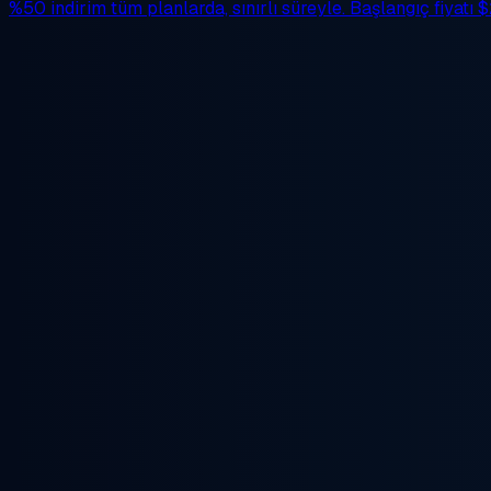
%50 indirim
tüm planlarda, sınırlı süreyle. Başlangıç fiyatı
$