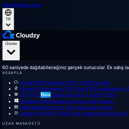
Destek
Satışa ulaş
TR
Ürünler
60 saniyede dağıtabileceğiniz gerçek sunucular. Ek satış la
HESAPLA
Cloud VPS
Paylaşımlı EPYC, 2,48 $/ay'dan
Yüksek Performanslı VPS
Özel EPYC çekirdekleri,
GPU VPS
New
Talep üzerine L4, L40S, H100
Windows VPS
Windows Server, tam yönetici
Dedicated Server'lar
Tek kiracılı bare metal
Custom VPS
CPU, RAM, disk'i isteğinize göre seçin
UZAK MASAÜSTÜ