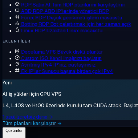
RDP Satın Al
Tüm RDP planlarını karşılaştırın
ABD RDP
ABD IP'lerinde yönetici RDP
Forex RDP
Düşük gecikmeli işlem masaüstü
Botting RDP
Bot çalıştırmak için her zaman açık
Linux RDP
Uzaktan Linux masaüstü
EKLENTILER
Depolama VPS
Büyük diskli planlar
Custom ISO
Kendi imajınızı başlatın
Ayrılmış IPv4
IP'niz, paylaşımsız
Ek IP'ler
Sunucu başına birden çok IPv4
Yeni
AI iş yükleri için GPU VPS
L4, L40S ve H100 üzerinde kurulu tam CUDA stack. Başlat, 
1 saat ücretsiz dene →
Tüm planları karşılaştır →
Çözümler