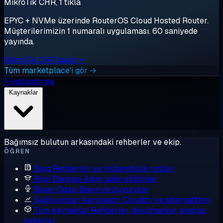
MikroTik CHR, 1 tıkla
EPYC + NVMe üzerinde RouterOS Cloud Hosted Router.
Müşterilerimizin 1 numaralı uygulaması. 60 saniyede
yayında.
MikroTik CHR dağıt →
Tüm marketplace'i gör →
Fiyatlandırma
Kaynaklar
Bağımsız bulutun arkasındaki rehberler ve ekip.
ÖĞREN
Blog
Rehberler ve mühendislik notları
Bilgi Bankası
Adım adım eğitimler
Basın Odası
Basın ve duyurular
Sağlayıcıları karşılaştır
Cloudzy ve alternatifleri
Tüm kaynaklar
Rehberler, dokümanlar, araçlar,
haberler