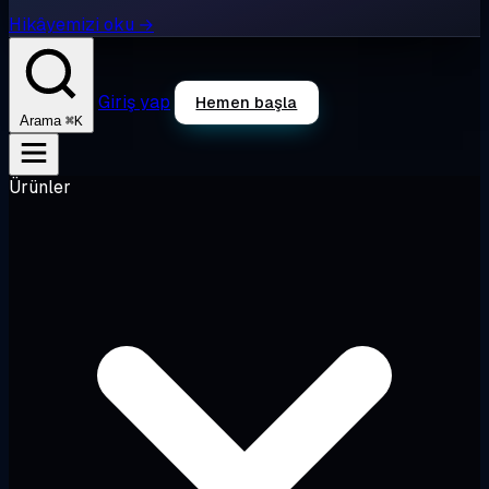
Hikâyemizi oku →
Giriş yap
Hemen başla
⌘K
Arama
Ürünler