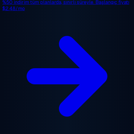
%50 indirim
tüm planlarda, sınırlı süreyle. Başlangıç fiyatı
$2.48/mo