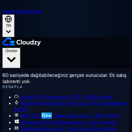
Destek
Satışa ulaş
TR
Ürünler
60 saniyede dağıtabileceğiniz gerçek sunucular. Ek satış
labirenti yok.
HESAPLA
Cloud VPS
Paylaşımlı EPYC, 2,48 $/ay'dan
Yüksek Performanslı VPS
Özel EPYC çekirdekleri,
DDR5
GPU VPS
New
Talep üzerine L4, L40S, H100
Windows VPS
Windows Server, tam yönetici
Dedicated Server'lar
Tek kiracılı bare metal