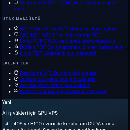
Custom VPS
CPU, RAM, disk'i isteğinize göre
seçin
UZAK MASAÜSTÜ
RDP Satın Al
Tüm RDP planlarını karşılaştırın
ABD RDP
ABD IP'lerinde yönetici RDP
Forex RDP
Düşük gecikmeli işlem masaüstü
Botting RDP
Bot çalıştırmak için her zaman açık
Linux RDP
Uzaktan Linux masaüstü
EKLENTILER
Depolama VPS
Büyük diskli planlar
Custom ISO
Kendi imajınızı başlatın
Ayrılmış IPv4
IP'niz, paylaşımsız
Ek IP'ler
Sunucu başına birden çok IPv4
Yeni
AI iş yükleri için GPU VPS
L4, L40S ve H100 üzerinde kurulu tam CUDA stack.
Başlat, eğit, kapat. Saniye bazında ücretlendirme.