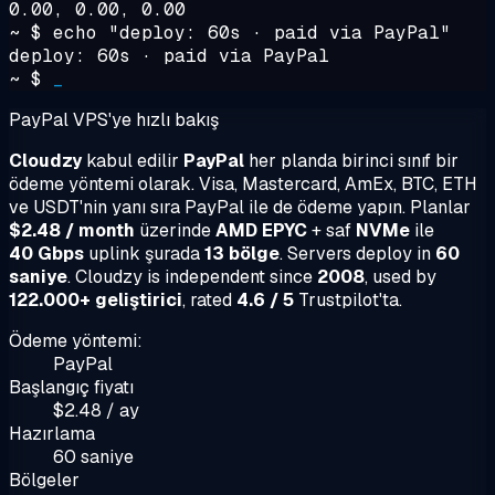
0.00, 0.00, 0.00
~ $
echo "deploy: 60s · paid via PayPal"
deploy: 60s · paid via PayPal
~ $
_
PayPal VPS'ye hızlı bakış
Cloudzy
kabul edilir
PayPal
her planda birinci sınıf bir
ödeme yöntemi olarak. Visa, Mastercard, AmEx, BTC, ETH
ve USDT'nin yanı sıra PayPal ile de ödeme yapın. Planlar
$2.48 / month
üzerinde
AMD EPYC
+ saf
NVMe
ile
40 Gbps
uplink şurada
13 bölge
. Servers deploy in
60
saniye
. Cloudzy is independent since
2008
, used by
122.000+ geliştirici
, rated
4.6 / 5
Trustpilot'ta.
Ödeme yöntemi:
PayPal
Başlangıç fiyatı
$2.48 / ay
Hazırlama
60 saniye
Bölgeler