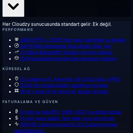
Her Cloudzy sunucusunda standart gelir. Ek değil.
PERFORMANS
AMD EPYC + DDR5
Son nesil çekirdek ve bellek
Saf NVMe depolama
Asla dönen disk yok
10 Gbps Bandwidth
Yüksek verimli planlar
KVM sanallaştırma
Gerçek donanım yalıtımı
KÜRESEL AĞ
13 Lokasyon
K. Amerika, AB, Orta Doğu, APAC
DDoS Koruması
Saldırı azaltma yerleşik
IPv6 + özel IPv4
Yerel v6, kendi v4'ünüz
FATURALAMA VE GÜVEN
Kripto ile öde
BTC, XMR, USDT ve daha fazlası
14 gün para iadesi
Tam iade, soru sorulmaz
%99,95 çalışma süresi SLA'sı
Çalışma süresi
taahhüdümüz