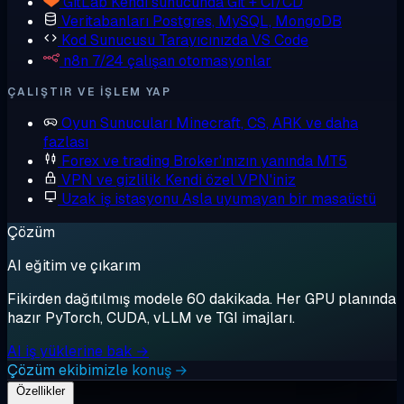
GitLab
Kendi sunucunda Git + CI/CD
Veritabanları
Postgres, MySQL, MongoDB
Kod Sunucusu
Tarayıcınızda VS Code
n8n
7/24 çalışan otomasyonlar
ÇALIŞTIR VE IŞLEM YAP
Oyun Sunucuları
Minecraft, CS, ARK ve daha
fazlası
Forex ve trading
Broker'ınızın yanında MT5
VPN ve gizlilik
Kendi özel VPN'iniz
Uzak iş istasyonu
Asla uyumayan bir masaüstü
Çözüm
AI eğitim ve çıkarım
Fikirden dağıtılmış modele 60 dakikada. Her GPU planında
hazır PyTorch, CUDA, vLLM ve TGI imajları.
AI iş yüklerine bak →
Çözüm ekibimizle konuş →
Özellikler