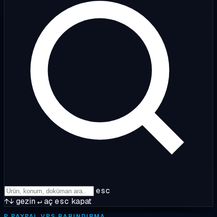
esc
↑↓
gezin
↵
aç
esc
kapat
P
PAYPAL VPS BARINDIRMA