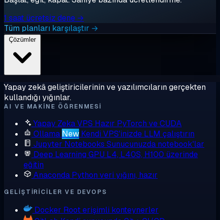
1 saat ücretsiz dene →
Tüm planları karşılaştır →
Çözümler
Yapay zekâ geliştiricilerinin ve yazılımcıların gerçekten
kullandığı yığınlar.
AI VE MAKINE ÖĞRENMESI
Yapay Zeka VPS
Hazır PyTorch ve CUDA
Ollama
New
Kendi VPS'inizde LLM çalıştırın
Jupyter Notebooks
Sunucunuzda notebook'lar
Deep Learning GPU
L4, L40S, H100 üzerinde
eğitin
Anaconda
Python veri yığını, hazır
GELIŞTIRICILER VE DEVOPS
Docker
Root erişimli konteynerler