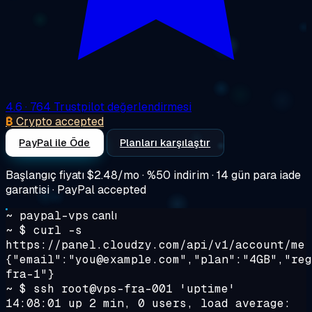
4.6
· 764 Trustpilot değerlendirmesi
₿
Crypto accepted
PayPal ile Öde
Planları karşılaştır
Başlangıç fiyatı
$2.48/mo
· %50 indirim · 14 gün para iade
garantisi · PayPal accepted
~ paypal-vps
canlı
~ $
curl -s
https://panel.cloudzy.com/api/v1/account/me
{"email":"you@example.com","plan":"4GB","reg
fra-1"}
~ $
ssh root@vps-fra-001 'uptime'
14:08:01 up 2 min, 0 users, load average: