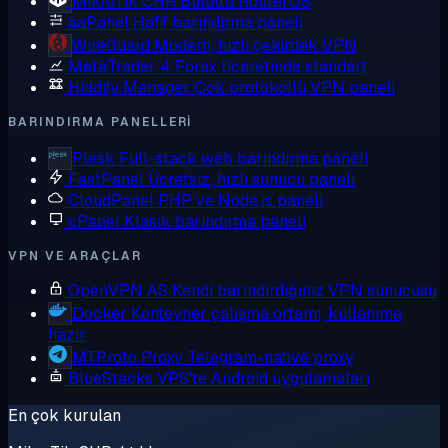
MikroTik CHR
Bulutta RouterOS
aaPanel
Hafif barındırma paneli
WireGuard
Modern, hızlı çekirdek VPN
MetaTrader 4
Forex ticaretinde standart
Hiddify Manager
Çok protokollü VPN paneli
BARINDIRMA PANELLERI
Plesk
Full-stack web barındırma paneli
FastPanel
Ücretsiz, hızlı sunucu paneli
CloudPanel
PHP ve Node.js paneli
cPanel
Klasik barındırma paneli
VPN VE ARAÇLAR
OpenVPN AS
Kendi barındırdığınız VPN sunucusu
Docker
Konteyner çalışma ortamı, kullanıma
hazır
MTProto Proxy
Telegram-native proxy
BlueStacks
VPS'te Android uygulamaları
En çok kurulan