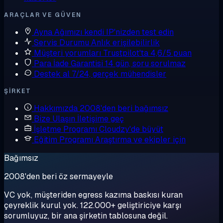
ARAÇLAR VE GÜVEN
Ayna
Ağımızı kendi IP'nizden test edin
Servis Durumu
Anlık erişilebilirlik
Müşteri yorumları
Trustpilot'ta 4,6/5 puan
Para İade Garantisi
14 gün, soru sorulmaz
Destek al
7/24, gerçek mühendisler
ŞIRKET
Hakkımızda
2008'den beri bağımsız
Bize Ulaşın
İletişime geç
İşletme Programı
Cloudzy'de büyüt
Eğitim Programı
Araştırma ve ekipler için
Bağımsız
2008'den beri öz sermayeyle
VC yok, müşteriden egress kazıma baskısı kuran
çeyreklik kurul yok. 122.000+ geliştiriciye karşı
sorumluyuz, bir ana şirketin tablosuna değil.