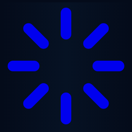
Ana içeriğe geç